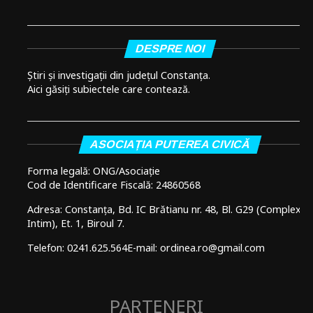
DESPRE NOI
Știri și investigații din județul Constanța.
Aici găsiți subiectele care contează.
ASOCIAȚIA PUTEREA CIVICĂ
Forma legală: ONG/Asociație
Cod de Identificare Fiscală: 24860568
Adresa: Constanța, Bd. IC Brătianu nr. 48, Bl. G29 (Complex
Intim), Et. 1, Biroul 7.
Telefon: 0241.625.564
E-mail: ordinea.ro@gmail.com
PARTENERI