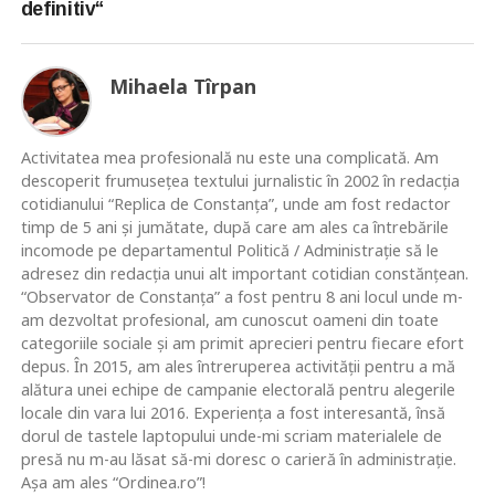
definitiv“
Mihaela Tîrpan
Activitatea mea profesională nu este una complicată. Am
descoperit frumusețea textului jurnalistic în 2002 în redacția
cotidianului “Replica de Constanța”, unde am fost redactor
timp de 5 ani și jumătate, după care am ales ca întrebările
incomode pe departamentul Politică / Administrație să le
adresez din redacția unui alt important cotidian constănțean.
“Observator de Constanța” a fost pentru 8 ani locul unde m-
am dezvoltat profesional, am cunoscut oameni din toate
categoriile sociale și am primit aprecieri pentru fiecare efort
depus. În 2015, am ales întreruperea activității pentru a mă
alătura unei echipe de campanie electorală pentru alegerile
locale din vara lui 2016. Experiența a fost interesantă, însă
dorul de tastele laptopului unde-mi scriam materialele de
presă nu m-au lăsat să-mi doresc o carieră în administrație.
Așa am ales “Ordinea.ro”!