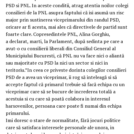
PSD si PNL. In aceste conditii, atrag atentia noilor colegi
consilieri de la PNL asupra faptului că isi asumă un risc
major prin sustinerea viceprimarului din randul PSD,
oricare ar fi acesta, mai ales că directivele de partid sunt
foarte clare. Copresedintele PNL, Alina Gorghiu,
a declarat, marti, la Parlament, după sedinta pe care a
avut-o cu consilierii liberali din Consiliul General al
Municipiului Bucuresti, că PNL nu va face nici o aliantă
sau majoritate cu PSD la nici un sector si nici in
teritoriu.”In ceea ce priveste dorinta colegilor consilieri
PSD de a avea un viceprimar, ii rog să inteleagă si să
accepte faptul că primarul trebuie să facă echipa cu un
viceprimar care să se bucure de increderea totală a
acestuia si cu care să poată colabora in interesul
harsovenilor, persoana care poate fi numai din echipa
primarului.
Imi doresc o stare de normalitate, fără jocuri politice
care să satisfaca interesele personale ale unora, in