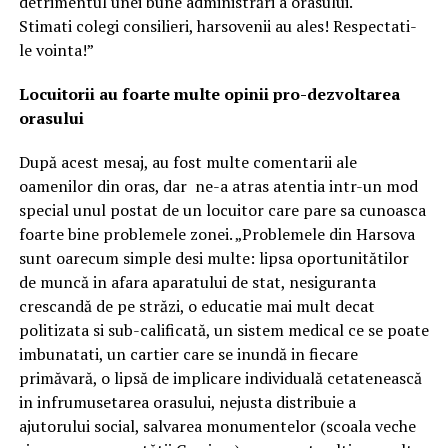
detrimentul unei bune administrări a orasului.
Stimati colegi consilieri, harsovenii au ales! Respectati-
le vointa!”
Locuitorii au foarte multe opinii pro-dezvoltarea
orasului
După acest mesaj, au fost multe comentarii ale
oamenilor din oras, dar ne-a atras atentia intr-un mod
special unul postat de un locuitor care pare sa cunoasca
foarte bine problemele zonei. „Problemele din Harsova
sunt oarecum simple desi multe: lipsa oportunitătilor
de muncă in afara aparatului de stat, nesiguranta
crescandă de pe străzi, o educatie mai mult decat
politizata si sub-calificată, un sistem medical ce se poate
imbunatati, un cartier care se inundă in fiecare
primăvară, o lipsă de implicare individuală cetatenească
in infrumusetarea orasului, nejusta distribuie a
ajutorului social, salvarea monumentelor (scoala veche