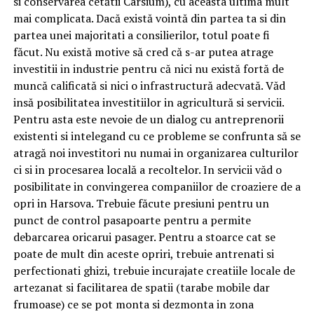
si conservarea cetătii Carsium), cu aceasta ultima mult
mai complicata. Dacă există vointă din partea ta si din
partea unei majoritati a consilierilor, totul poate fi
făcut. Nu există motive să cred că s-ar putea atrage
investitii in industrie pentru că nici nu există fortă de
muncă calificată si nici o infrastructură adecvată. Văd
insă posibilitatea investitiilor in agricultură si servicii.
Pentru asta este nevoie de un dialog cu antreprenorii
existenti si intelegand cu ce probleme se confrunta să se
atragă noi investitori nu numai in organizarea culturilor
ci si in procesarea locală a recoltelor. In servicii văd o
posibilitate in convingerea companiilor de croaziere de a
opri in Harsova. Trebuie făcute presiuni pentru un
punct de control pasapoarte pentru a permite
debarcarea oricarui pasager. Pentru a stoarce cat se
poate de mult din aceste opriri, trebuie antrenati si
perfectionati ghizi, trebuie incurajate creatiile locale de
artezanat si facilitarea de spatii (tarabe mobile dar
frumoase) ce se pot monta si dezmonta in zona