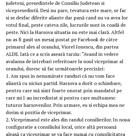
judeteni, presedintele de Consiliu Judetean si
vicepresedintii. Desi nu pare, tevatura este mare, se fac
si se desfac diferite aliante dar pană cand nu va avea loc
votul final, peste cateva zile, lucrurile sunt in coadă de
peste. Nici la Harsova situatia nu este mai clară. Altfel
nu as fi gasit un mesaj postat pe Facebook de către
primarul ales al orasului, Viorel Ionescu, din partea
ALDE. Iată ce a scris aseară tarziu: “Avand in vedere
avalansa de intrebari referitoare la noul viceprimar al
orasului, doresc să fac următoarele precizări:
1. Am spus in nenumărate randuri că nu vom face
aliantă cu niciun partid. Harsova a dorit o schimbare,
pentru care mă simt foarte onorat prin mandatul pe
care mi l-au incredintat si pentru care multumesc
tuturor harsovenilor. Prin urmare, eu si echipa mea ne
dorim si pozitia de viceprimar.
2. Viceprimarul este ales din randul consilierilor. In noua
configuratie a consiliului local, orice altă persoană
aleasă ca viceprimar se va face numai cu complicitatea