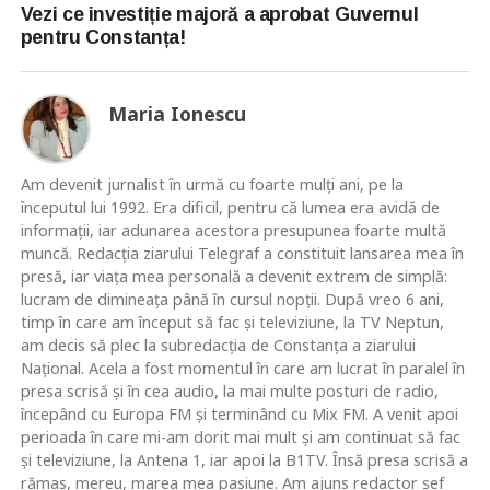
Vezi ce investiție majoră a aprobat Guvernul
pentru Constanța!
Maria Ionescu
Am devenit jurnalist în urmă cu foarte mulţi ani, pe la
începutul lui 1992. Era dificil, pentru că lumea era avidă de
informaţii, iar adunarea acestora presupunea foarte multă
muncă. Redacţia ziarului Telegraf a constituit lansarea mea în
presă, iar viaţa mea personală a devenit extrem de simplă:
lucram de dimineaţa până în cursul nopţii. După vreo 6 ani,
timp în care am început să fac şi televiziune, la TV Neptun,
am decis să plec la subredacţia de Constanţa a ziarului
Naţional. Acela a fost momentul în care am lucrat în paralel în
presa scrisă şi în cea audio, la mai multe posturi de radio,
începând cu Europa FM şi terminând cu Mix FM. A venit apoi
perioada în care mi-am dorit mai mult şi am continuat să fac
şi televiziune, la Antena 1, iar apoi la B1TV. Însă presa scrisă a
rămas, mereu, marea mea pasiune. Am ajuns redactor şef