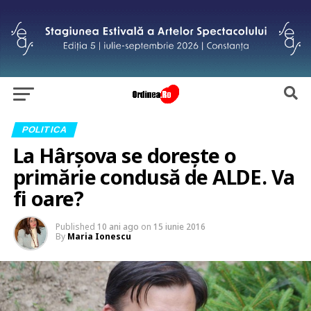
POLITICA
La Hârşova se doreşte o
primărie condusă de ALDE. Va
fi oare?
Published
10 ani ago
on
15 iunie 2016
By
Maria Ionescu