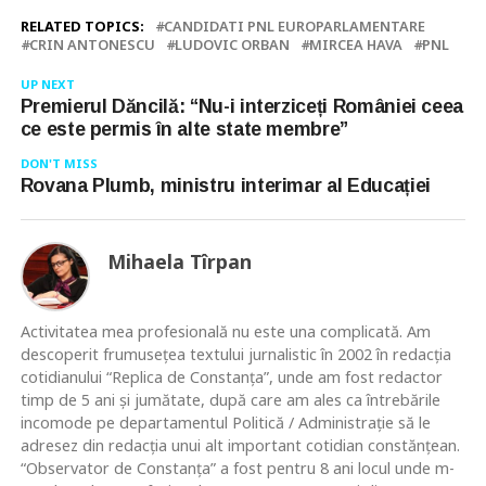
RELATED TOPICS:
CANDIDATI PNL EUROPARLAMENTARE
CRIN ANTONESCU
LUDOVIC ORBAN
MIRCEA HAVA
PNL
UP NEXT
Premierul Dăncilă: “Nu-i interziceți României ceea
ce este permis în alte state membre”
DON'T MISS
Rovana Plumb, ministru interimar al Educației
Mihaela Tîrpan
Activitatea mea profesională nu este una complicată. Am
descoperit frumusețea textului jurnalistic în 2002 în redacția
cotidianului “Replica de Constanța”, unde am fost redactor
timp de 5 ani și jumătate, după care am ales ca întrebările
incomode pe departamentul Politică / Administrație să le
adresez din redacția unui alt important cotidian constănțean.
“Observator de Constanța” a fost pentru 8 ani locul unde m-