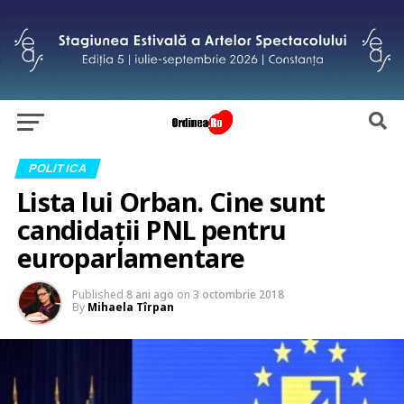
POLITICA
Lista lui Orban. Cine sunt
candidații PNL pentru
europarlamentare
Published
8 ani ago
on
3 octombrie 2018
By
Mihaela Tîrpan