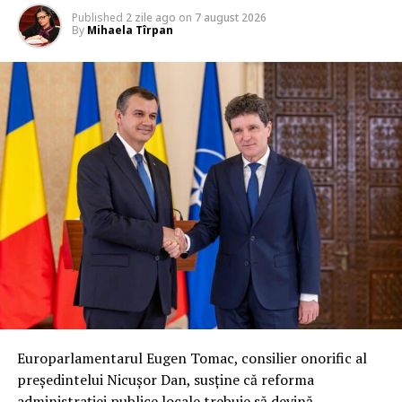
Published
2 zile ago
on
7 august 2026
By
Mihaela Tîrpan
Europarlamentarul Eugen Tomac, consilier onorific al
președintelui Nicușor Dan, susține că reforma
administrației publice locale trebuie să devină