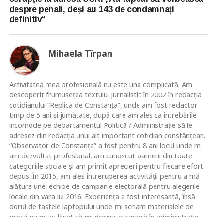
despre penali, deși au 143 de condamnați
definitiv“
Mihaela Tîrpan
Activitatea mea profesională nu este una complicată. Am
descoperit frumusețea textului jurnalistic în 2002 în redacția
cotidianului “Replica de Constanța”, unde am fost redactor
timp de 5 ani și jumătate, după care am ales ca întrebările
incomode pe departamentul Politică / Administrație să le
adresez din redacția unui alt important cotidian constănțean.
“Observator de Constanța” a fost pentru 8 ani locul unde m-
am dezvoltat profesional, am cunoscut oameni din toate
categoriile sociale și am primit aprecieri pentru fiecare efort
depus. În 2015, am ales întreruperea activității pentru a mă
alătura unei echipe de campanie electorală pentru alegerile
locale din vara lui 2016. Experiența a fost interesantă, însă
dorul de tastele laptopului unde-mi scriam materialele de
presă nu m-au lăsat să-mi doresc o carieră în administrație.