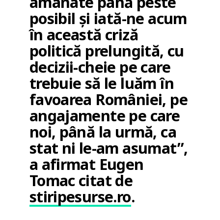
amânate până peste
posibil și iată-ne acum
în această criză
politică prelungită, cu
decizii-cheie pe care
trebuie să le luăm în
favoarea României, pe
angajamente pe care
noi, până la urmă, ca
stat ni le-am asumat”,
a afirmat Eugen
Tomac citat de
stiripesurse.ro
.