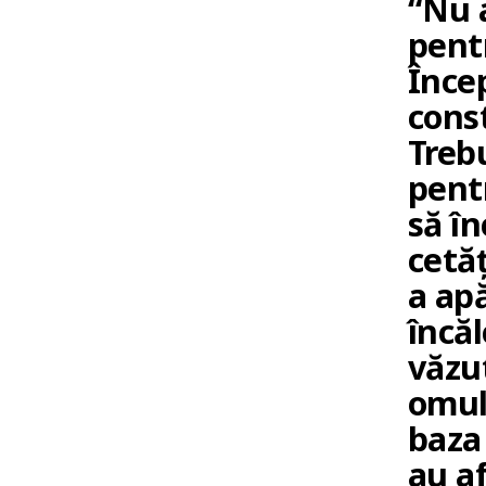
“Nu 
pentr
Înce
const
Trebu
pentr
să în
cetăț
a ap
încăl
văzut
omulu
baza 
au af