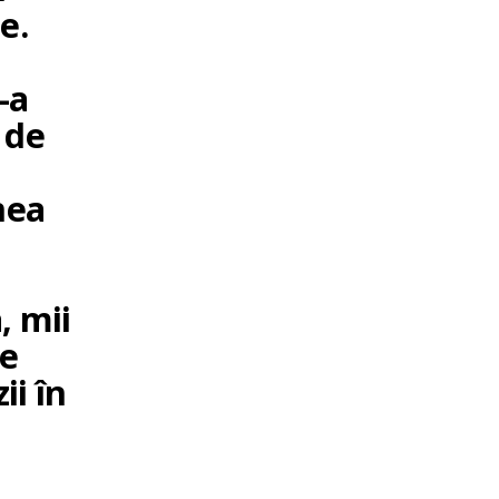
e.
-a
 de
nea
, mii
te
ii în