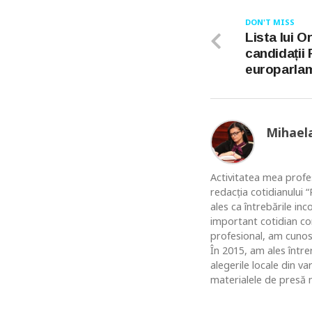
DON'T MISS
Lista lui O
candidații
europarla
Mihael
Activitatea mea profes
redacția cotidianului
ales ca întrebările in
important cotidian co
profesional, am cunosc
În 2015, am ales între
alegerile locale din v
materialele de presă n