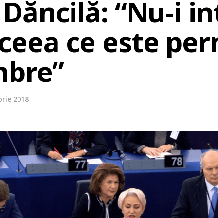
Dăncilă: “Nu-i in
eea ce este perm
mbre”
rie 2018