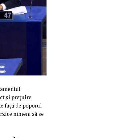
rlamentul
ct și prețuire
ne față de poporul
rzice nimeni să se