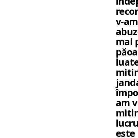
inde
recom
v-am 
abuz
mai p
păoa
luate
miti
jand
împo
am vă
miti
lucru
este