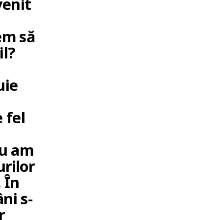
venit
em să
il?
uie
 fel
Nu am
rilor
 În
ni s-
r