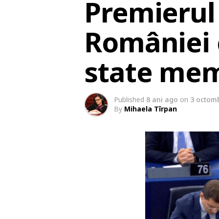
Premierul 
României c
state me
Published
8 ani ago
on
3 octomb
By
Mihaela Tîrpan