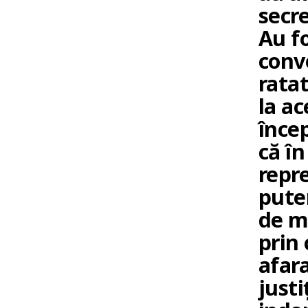
secre
Au fo
conv
rata
la ac
înce
că în
repr
pute
de m
prin 
afara
justi