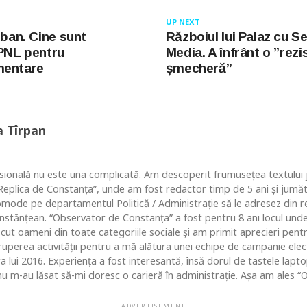
UP NEXT
rban. Cine sunt
Războiul lui Palaz cu S
 PNL pentru
Media. A înfrânt o ”rezi
mentare
șmecheră”
a Tîrpan
ională nu este una complicată. Am descoperit frumusețea textului ju
 “Replica de Constanța”, unde am fost redactor timp de 5 ani și jum
comode pe departamentul Politică / Administrație să le adresez din re
nstănțean. “Observator de Constanța” a fost pentru 8 ani locul un
ut oameni din toate categoriile sociale și am primit aprecieri pentr
ruperea activității pentru a mă alătura unei echipe de campanie ele
ara lui 2016. Experiența a fost interesantă, însă dorul de tastele lap
u m-au lăsat să-mi doresc o carieră în administrație. Așa am ales “O
ADVERTISEMENT