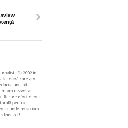
eaview
stență
rnalistic în 2002 în
ătate, după care am
dacția unui alt
de m-am dezvoltat
u fiecare efort depus.
ctorală pentru
topului unde-mi scriam
rdinea.ro”!