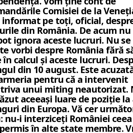
pendența. Vom ține cont de
andările Comisiei de la Veneția
informat pe toți, oficial, despr
urile din România. De acum nu
ot ignora aceste lucruri. Nu se
te vorbi despre România fără să
 în calcul și aceste lucruri. Des
ngul din 10 august. Este acuzat
armeria pentru că a intervenit
triva unui miting neautorizat.
zut aceeași luare de poziție la 
nguri din Europa. Vă cer următo
: nu-i interziceți României ceea
 permis în alte state membre. 