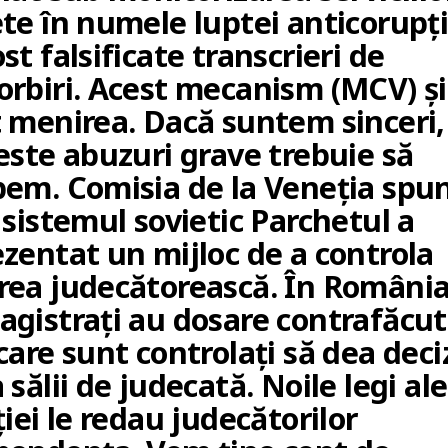
te în numele luptei anticorupți
st falsificate transcrieri de
orbiri. Acest mecanism (MCV) și
t menirea. Dacă suntem sinceri,
este abuzuri grave trebuie să
pem. Comisia de la Veneția spu
 sistemul sovietic Parchetul a
ezentat un mijloc de a controla
rea judecătorească. În România
agistrați au dosare contrafăcu
care sunt controlați să dea deciz
 sălii de judecată. Noile legi ale
ției le redau judecătorilor