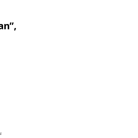
an”,
N