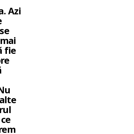
. Azi
e
 se
 mai
 fie
pre
ă
 Nu
alte
rul
 ce
Vrem