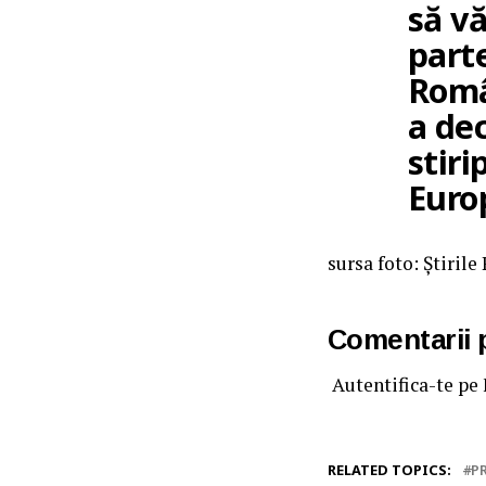
să vă
part
Româ
a dec
stiri
Euro
sursa foto: Știril
Comentarii
Autentifica-te pe
RELATED TOPICS:
P