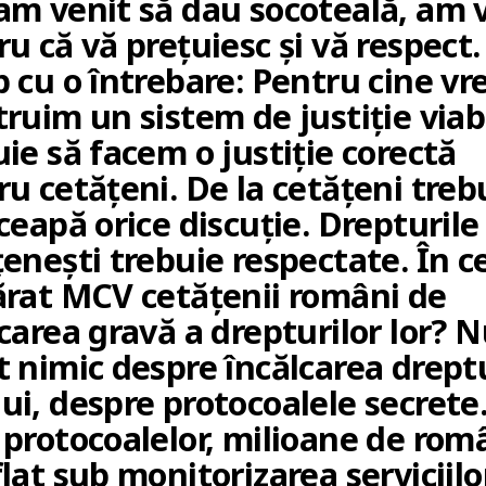
am venit să dau socoteală, am 
u că vă prețuiesc și vă respect.
p cu o întrebare: Pentru cine vr
ruim un sistem de justiție viab
ie să facem o justiție corectă
u cetățeni. De la cetățeni treb
ceapă orice discuție. Drepturile
enești trebuie respectate. În ce
ărat MCV cetățenii români de
carea gravă a drepturilor lor? 
 nimic despre încălcarea dreptu
i, despre protocoalele secrete.
protocoalelor, milioane de româ
lat sub monitorizarea serviciilo