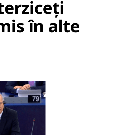
terziceți
is în alte