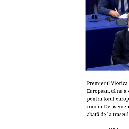
Premierul Viorica 
European, că nu a v
pentru forul europ
român. De asemenea
abată de la traseu