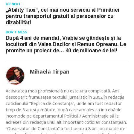
UP NEXT
„Ability Taxi“, cel mai nou serviciu al Primăriei
pentru transportul gratuit al persoanelor cu
dizabilități
DON'T MISS
După 4 ani de mandat, Vrabie se gândește și la
locuitorii din Valea Dacilor și Remus Opreanu. Le
promite un proiect de… 40 de milioane de lei!
Mihaela Tîrpan
Activitatea mea profesională nu este una complicată. Am
descoperit frumusețea textului jurnalistic în 2002 în redacția
cotidianului “Replica de Constanța”, unde am fost redactor
timp de 5 ani și jumătate, după care am ales ca întrebările
incomode pe departamentul Politică / Administrație să le
adresez din redacția unui alt important cotidian constănțean.
“Observator de Constanța” a fost pentru 8 ani locul unde m-