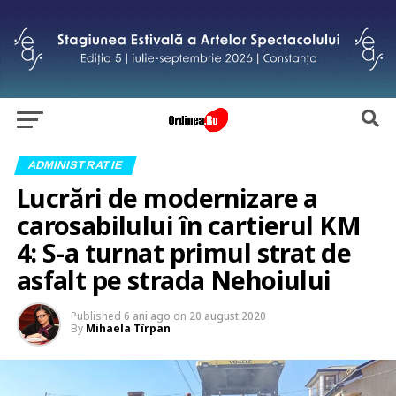
ADMINISTRATIE
Lucrări de modernizare a
carosabilului în cartierul KM
4: S-a turnat primul strat de
asfalt pe strada Nehoiului
Published
6 ani ago
on
20 august 2020
By
Mihaela Tîrpan