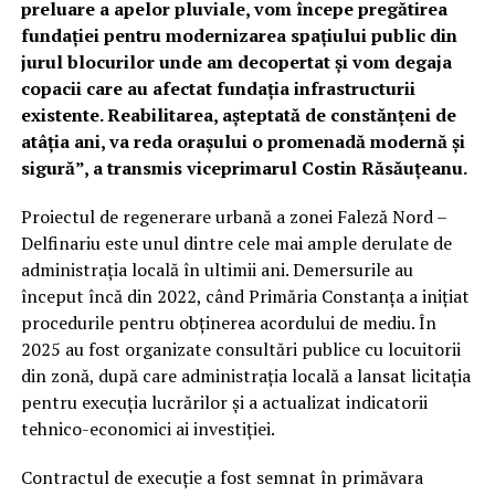
preluare a apelor pluviale, vom începe pregătirea
fundației pentru modernizarea spațiului public din
jurul blocurilor unde am decopertat și vom degaja
copacii care au afectat fundația infrastructurii
existente. Reabilitarea, așteptată de constănțeni de
atâția ani, va reda orașului o promenadă modernă și
sigură”, a transmis viceprimarul Costin Răsăuțeanu.
Proiectul de regenerare urbană a zonei Faleză Nord –
Delfinariu este unul dintre cele mai ample derulate de
administrația locală în ultimii ani. Demersurile au
început încă din 2022, când Primăria Constanța a inițiat
procedurile pentru obținerea acordului de mediu. În
2025 au fost organizate consultări publice cu locuitorii
din zonă, după care administrația locală a lansat licitația
pentru execuția lucrărilor și a actualizat indicatorii
tehnico-economici ai investiției.
Contractul de execuție a fost semnat în primăvara