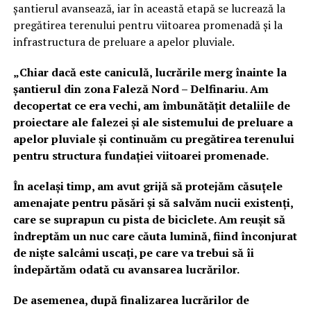
șantierul avansează, iar în această etapă se lucrează la
pregătirea terenului pentru viitoarea promenadă și la
infrastructura de preluare a apelor pluviale.
„Chiar dacă este caniculă, lucrările merg înainte la
șantierul din zona Faleză Nord – Delfinariu. Am
decopertat ce era vechi, am îmbunătățit detaliile de
proiectare ale falezei și ale sistemului de preluare a
apelor pluviale și continuăm cu pregătirea terenului
pentru structura fundației viitoarei promenade.
În același timp, am avut grijă să protejăm căsuțele
amenajate pentru păsări și să salvăm nucii existenți,
care se suprapun cu pista de biciclete. Am reușit să
îndreptăm un nuc care căuta lumină, fiind înconjurat
de niște salcâmi uscați, pe care va trebui să îi
îndepărtăm odată cu avansarea lucrărilor.
De asemenea, după finalizarea lucrărilor de