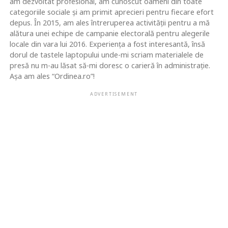
am dezvoltat profesional, am cunoscut oameni din toate
categoriile sociale și am primit aprecieri pentru fiecare efort
depus. În 2015, am ales întreruperea activității pentru a mă
alătura unei echipe de campanie electorală pentru alegerile
locale din vara lui 2016. Experiența a fost interesantă, însă
dorul de tastele laptopului unde-mi scriam materialele de
presă nu m-au lăsat să-mi doresc o carieră în administrație.
Așa am ales “Ordinea.ro”!
ADVERTISEMENT