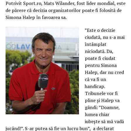
Potrivit Sport.ro, Mats Wilander, fost lider mondial, este
de părere că decizia organizatorilor poate fi folosită de
Simona Halep în favoarea sa.
”Este o decizie
ciudată, nu s-a mai
întâmplat
niciodată. Da,
poate fi ciudat
pentru Simona
Halep, dar nu cred
că va fi un
handicap.
Tribunele vor fi
pline și Halep va
gândi: ”Doamne,
lumea chiar
iubește să mă vadă
jucând!”. S-ar putea să fie un lucru bun”, a declarat