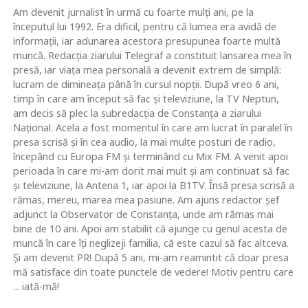
Am devenit jurnalist în urmă cu foarte mulţi ani, pe la
începutul lui 1992. Era dificil, pentru că lumea era avidă de
informaţii, iar adunarea acestora presupunea foarte multă
muncă. Redacţia ziarului Telegraf a constituit lansarea mea în
presă, iar viaţa mea personală a devenit extrem de simplă:
lucram de dimineaţa până în cursul nopţii. După vreo 6 ani,
timp în care am început să fac şi televiziune, la TV Neptun,
am decis să plec la subredacţia de Constanţa a ziarului
Naţional. Acela a fost momentul în care am lucrat în paralel în
presa scrisă şi în cea audio, la mai multe posturi de radio,
începând cu Europa FM şi terminând cu Mix FM. A venit apoi
perioada în care mi-am dorit mai mult şi am continuat să fac
şi televiziune, la Antena 1, iar apoi la B1TV. Însă presa scrisă a
rămas, mereu, marea mea pasiune. Am ajuns redactor şef
adjunct la Observator de Constanţa, unde am rămas mai
bine de 10 ani. Apoi am stabilit că ajunge cu genul acesta de
muncă în care îţi neglizeji familia, că este cazul să fac altceva.
Şi am devenit PR! După 5 ani, mi-am reamintit că doar presa
mă satisface din toate punctele de vedere! Motiv pentru care
... iată-mă!