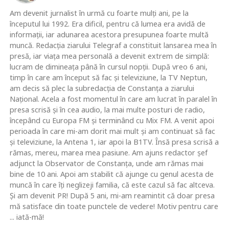
Am devenit jurnalist în urmă cu foarte mulţi ani, pe la
începutul lui 1992. Era dificil, pentru că lumea era avidă de
informaţii, iar adunarea acestora presupunea foarte multă
muncă. Redacţia ziarului Telegraf a constituit lansarea mea în
presă, iar viaţa mea personală a devenit extrem de simplă:
lucram de dimineaţa până în cursul nopţii. După vreo 6 ani,
timp în care am început să fac şi televiziune, la TV Neptun,
am decis să plec la subredacţia de Constanţa a ziarului
Naţional. Acela a fost momentul în care am lucrat în paralel în
presa scrisă şi în cea audio, la mai multe posturi de radio,
începând cu Europa FM şi terminând cu Mix FM. A venit apoi
perioada în care mi-am dorit mai mult şi am continuat să fac
şi televiziune, la Antena 1, iar apoi la B1TV. Însă presa scrisă a
rămas, mereu, marea mea pasiune. Am ajuns redactor şef
adjunct la Observator de Constanţa, unde am rămas mai
bine de 10 ani. Apoi am stabilit că ajunge cu genul acesta de
muncă în care îţi neglizeji familia, că este cazul să fac altceva.
Şi am devenit PR! După 5 ani, mi-am reamintit că doar presa
mă satisface din toate punctele de vedere! Motiv pentru care
... iată-mă!