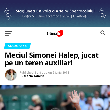
SOCIETATE
Meciul Simonei Halep, jucat
pe un teren auxiliar!
Published
8 ani ago
on
2 iunie 2018
By
Maria Ionescu