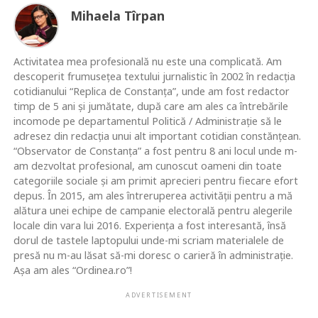
Mihaela Tîrpan
Activitatea mea profesională nu este una complicată. Am
descoperit frumusețea textului jurnalistic în 2002 în redacția
cotidianului “Replica de Constanța”, unde am fost redactor
timp de 5 ani și jumătate, după care am ales ca întrebările
incomode pe departamentul Politică / Administrație să le
adresez din redacția unui alt important cotidian constănțean.
“Observator de Constanța” a fost pentru 8 ani locul unde m-
am dezvoltat profesional, am cunoscut oameni din toate
categoriile sociale și am primit aprecieri pentru fiecare efort
depus. În 2015, am ales întreruperea activității pentru a mă
alătura unei echipe de campanie electorală pentru alegerile
locale din vara lui 2016. Experiența a fost interesantă, însă
dorul de tastele laptopului unde-mi scriam materialele de
presă nu m-au lăsat să-mi doresc o carieră în administrație.
Așa am ales “Ordinea.ro”!
ADVERTISEMENT