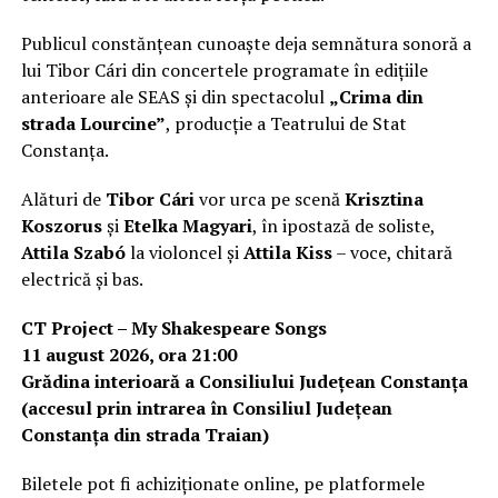
Publicul constănțean cunoaște deja semnătura sonoră a
lui Tibor Cári din concertele programate în edițiile
anterioare ale SEAS și din spectacolul
„Crima din
strada Lourcine”
, producție a Teatrului de Stat
Constanța.
Alături de
Tibor Cári
vor urca pe scenă
Krisztina
Koszorus
și
Etelka Magyari
, în ipostază de soliste,
Attila Szabó
la violoncel și
Attila Kiss
– voce, chitară
electrică și bas.
CT Project – My Shakespeare Songs
11 august 2026, ora 21:00
Grădina interioară a Consiliului Județean Constanța
(accesul prin intrarea în Consiliul Județean
Constanța din strada Traian)
Biletele pot fi achiziționate online, pe platformele