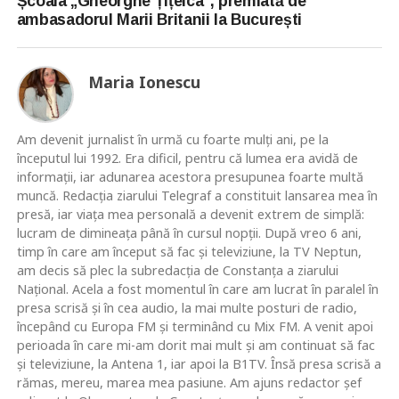
Școala „Gheorghe Țițeica”, premiată de
ambasadorul Marii Britanii la București
Maria Ionescu
Am devenit jurnalist în urmă cu foarte mulţi ani, pe la
începutul lui 1992. Era dificil, pentru că lumea era avidă de
informaţii, iar adunarea acestora presupunea foarte multă
muncă. Redacţia ziarului Telegraf a constituit lansarea mea în
presă, iar viaţa mea personală a devenit extrem de simplă:
lucram de dimineaţa până în cursul nopţii. După vreo 6 ani,
timp în care am început să fac şi televiziune, la TV Neptun,
am decis să plec la subredacţia de Constanţa a ziarului
Naţional. Acela a fost momentul în care am lucrat în paralel în
presa scrisă şi în cea audio, la mai multe posturi de radio,
începând cu Europa FM şi terminând cu Mix FM. A venit apoi
perioada în care mi-am dorit mai mult şi am continuat să fac
şi televiziune, la Antena 1, iar apoi la B1TV. Însă presa scrisă a
rămas, mereu, marea mea pasiune. Am ajuns redactor şef