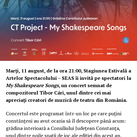
Marți, 11 august, de la ora 21:00, Stagiunea Estivală a
Artelor Spectacolului – SEAS îi invită pe spectatori la
My Shakespeare Songs
, un concert semnat de
compozitorul Tibor Cári, unul dintre cei mai
apreciați creatori de muzică de teatru din România.
Concertul este programat într-un loc pe care puțini
constănțeni au avut ocazia să îl descopere până acum:
grădina interioară a Consiliului Județean Constanța,
unul dintre noile spații de joc ale ediției din acest an.