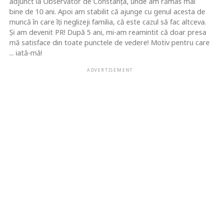
adjunct la Observator de Constanţa, unde am rămas mai
bine de 10 ani. Apoi am stabilit că ajunge cu genul acesta de
muncă în care îţi neglizeji familia, că este cazul să fac altceva.
Şi am devenit PR! După 5 ani, mi-am reamintit că doar presa
mă satisface din toate punctele de vedere! Motiv pentru care
... iată-mă!
ADVERTISEMENT