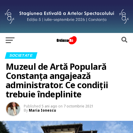
SOCIETATE
Muzeul de Artă Populară
Constanța angajează
administrator. Ce condiții
trebuie îndeplinite
Published
5 ani ago
on
7 octombrie 2021
By
Maria Ionescu