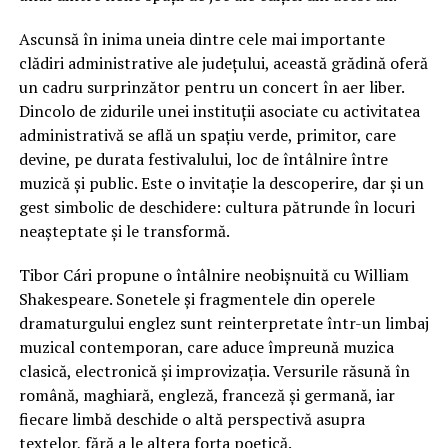
Ascunsă în inima uneia dintre cele mai importante
clădiri administrative ale județului, această grădină oferă
un cadru surprinzător pentru un concert în aer liber.
Dincolo de zidurile unei instituții asociate cu activitatea
administrativă se află un spațiu verde, primitor, care
devine, pe durata festivalului, loc de întâlnire între
muzică și public. Este o invitație la descoperire, dar și un
gest simbolic de deschidere: cultura pătrunde în locuri
neașteptate și le transformă.
Tibor Cári propune o întâlnire neobișnuită cu William
Shakespeare. Sonetele și fragmentele din operele
dramaturgului englez sunt reinterpretate într-un limbaj
muzical contemporan, care aduce împreună muzica
clasică, electronică și improvizația. Versurile răsună în
română, maghiară, engleză, franceză și germană, iar
fiecare limbă deschide o altă perspectivă asupra
textelor, fără a le altera forța poetică.