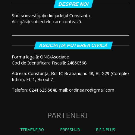
DESPRE NOI
Știri și investigații din județul Constanța.
Aici găsiți subiectele care contează.
ASOCIAȚIA PUTEREA CIVICĂ
Forma legală: ONG/Asociație
Cod de Identificare Fiscală: 24860568
Adresa: Constanța, Bd. IC Brătianu nr. 48, Bl. G29 (Complex
Intim), Et. 1, Biroul 7.
Telefon: 0241.625.564
E-mail: ordinea.ro@gmail.com
PARTENERI
TERMENE.RO
PRESSHUB
R.E.I. PLUS