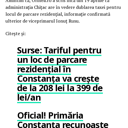
Amintim că, Orinea.ro a scris încă din 19 aprilie că
administrația Chițac are în vedere dublarea taxei pentru
locul de parcare rezidențial, informație confirmată
ulterior de viceprimarul Ionuț Rusu.
Citește și:
Surse: Tariful pentru
un loc de parcare
rezidențial în
Constanța va crește
de la 208 lei la 399 de
lei/an
Oficial! Primăria
Constanța recunoaște