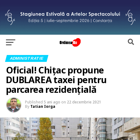
ADMINISTRATIE
Oficial! Chițac propune
DUBLAREA taxei pentru
parcarea rezidențială
Published
5 ani ago
on
22 decembrie 2021
By
Tatian Iorga