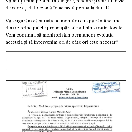
Vă mulțumim pentru înțelegere, răbdare și spiritul civic
de care ați dat dovadă în această perioadă dificilă.
Vă asigurăm că situația alimentării cu apă rămâne una
dintre principalele preocupări ale administrației locale.
Vom continua să monitorizăm permanent evoluția
acesteia și să intervenim ori de câte ori este necesar.”