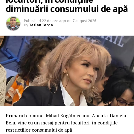
diminuării consumului de apă
Published
22 de ore ago
on
7 august 2026
By
Tatian Iorga
Primarul comunei Mihail Kogălniceanu, Ancuta-Daniela
Belu, vine cu un mesaj pentru locuitori, în condițiile
restricțiilor consumului de apă: