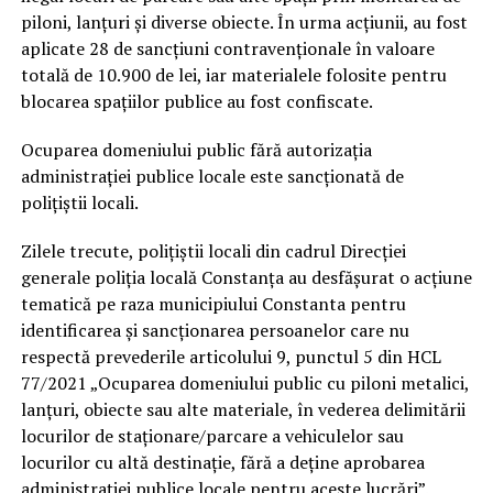
piloni, lanțuri și diverse obiecte. În urma acțiunii, au fost
aplicate 28 de sancțiuni contravenționale în valoare
totală de 10.900 de lei, iar materialele folosite pentru
blocarea spațiilor publice au fost confiscate.
Ocuparea domeniului public fără autorizația
administrației publice locale este sancționată de
polițiștii locali.
Zilele trecute, polițiștii locali din cadrul Direcției
generale poliția locală Constanța au desfășurat o acțiune
tematică pe raza municipiului Constanta pentru
identificarea și sancționarea persoanelor care nu
respectă prevederile articolului 9, punctul 5 din HCL
77/2021 „Ocuparea domeniului public cu piloni metalici,
lanțuri, obiecte sau alte materiale, în vederea delimitării
locurilor de staționare/parcare a vehiculelor sau
locurilor cu altă destinaţie, fără a deţine aprobarea
administrației publice locale pentru aceste lucrări”.