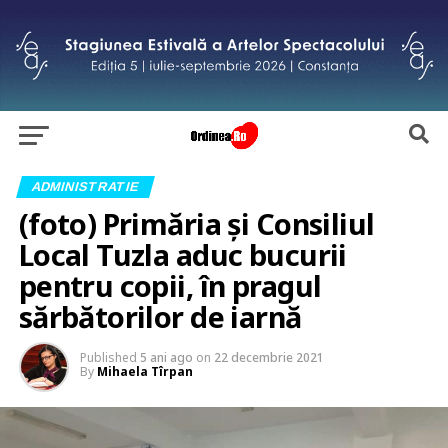
ADMINISTRATIE
(foto) Primăria și Consiliul
Local Tuzla aduc bucurii
pentru copii, în pragul
sărbătorilor de iarnă
Published
5 ani ago
on
22 decembrie 2021
By
Mihaela Tîrpan