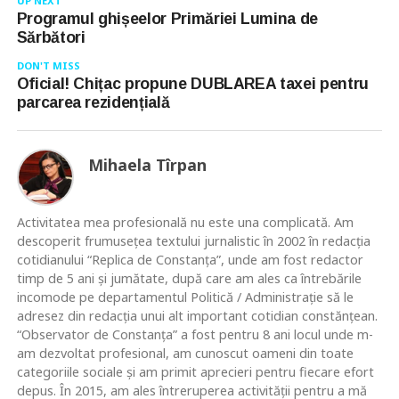
UP NEXT
Programul ghișeelor Primăriei Lumina de
Sărbători
DON'T MISS
Oficial! Chițac propune DUBLAREA taxei pentru
parcarea rezidențială
Mihaela Tîrpan
Activitatea mea profesională nu este una complicată. Am
descoperit frumusețea textului jurnalistic în 2002 în redacția
cotidianului “Replica de Constanța”, unde am fost redactor
timp de 5 ani și jumătate, după care am ales ca întrebările
incomode pe departamentul Politică / Administrație să le
adresez din redacția unui alt important cotidian constănțean.
“Observator de Constanța” a fost pentru 8 ani locul unde m-
am dezvoltat profesional, am cunoscut oameni din toate
categoriile sociale și am primit aprecieri pentru fiecare efort
depus. În 2015, am ales întreruperea activității pentru a mă