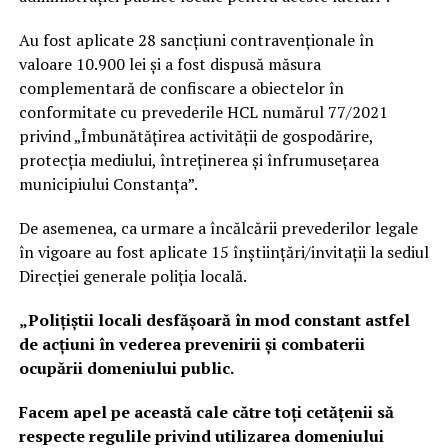
Au fost aplicate 28 sancțiuni contravenționale în
valoare 10.900 lei și a fost dispusă măsura
complementară de confiscare a obiectelor în
conformitate cu prevederile HCL numărul 77/2021
privind „Îmbunătățirea activității de gospodărire,
protecția mediului, întreținerea și înfrumusețarea
municipiului Constanța”.
De asemenea, ca urmare a încălcării prevederilor legale
în vigoare au fost aplicate 15 înștiințări/invitații la sediul
Direcției generale poliția locală.
„Polițiștii locali desfășoară în mod constant astfel
de acțiuni în vederea prevenirii și combaterii
ocupării domeniului public.
Facem apel pe această cale către toți cetățenii să
respecte regulile privind utilizarea domeniului