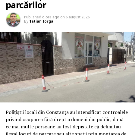
parcărilor
Published
o oră ago
on
6 august 2026
By
Tatian Iorga
Polițiștii locali din Constanța au intensificat controalele
privind ocuparea fără drept a domeniului public, după
ce mai multe persoane au fost depistate că delimitau
ilegal locuri de parcare sau alte spații prin montarea de