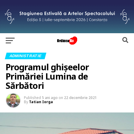
ADMINISTRATIE
Programul ghișeelor
Primăriei Lumina de
Sărbători
Published
5 ani ago
on
22 decembrie 2021
By
Tatian Iorga