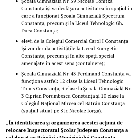
Școala Gimnazială Nr. 39 Nicolae Tonitza
Constanța își va desfășura activitatea în spațiul în
care a funcționat Școala Gimnazială Spectrum
Constanța, precum și la Liceul Tehnologic Gh.
Duca Constanța;
elevii de la Colegiul Comercial Carol I Constanța
își vor derula activitățile la Liceul Energetic
Constanța, precum și în alte spații special
amenajate în acest sens (containere);
Școala Gimnazială Nr. 43 Ferdinand Constanța va
funcționa astfel: 12 clase la Liceul Tehnologic
Tomis Constanța, 3 clase la Școala Gimnazială Nr.
3 Ciprian Porumbescu Constanța și 10 clase la
Colegiul Național Mircea cel Bătrân Constanța
(spațiul situat pe Str. Nicolae Iorga).
„În identificarea și organizarea acestei acțiuni de
relocare Inspectoratul Școlar Județean Constanța a
colaborat cu Primăria Municipiului Constanța,