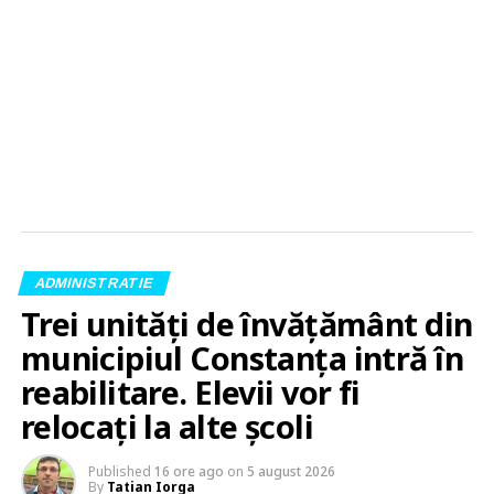
ADMINISTRATIE
Trei unități de învățământ din
municipiul Constanța intră în
reabilitare. Elevii vor fi
relocați la alte școli
Published
16 ore ago
on
5 august 2026
By
Tatian Iorga