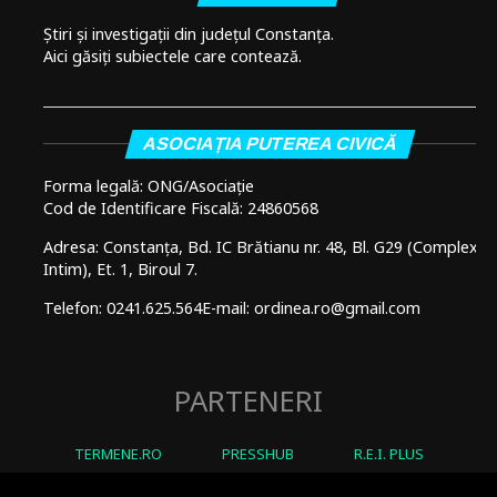
Știri și investigații din județul Constanța.
Aici găsiți subiectele care contează.
ASOCIAȚIA PUTEREA CIVICĂ
Forma legală: ONG/Asociație
Cod de Identificare Fiscală: 24860568
Adresa: Constanța, Bd. IC Brătianu nr. 48, Bl. G29 (Complex
Intim), Et. 1, Biroul 7.
Telefon: 0241.625.564
E-mail: ordinea.ro@gmail.com
PARTENERI
TERMENE.RO
PRESSHUB
R.E.I. PLUS