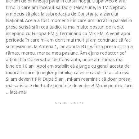
lucram de dimineaţa până în cursul nopţii. După vreo 6 ani,
timp în care am început să fac şi televiziune, la TV Neptun,
am decis să plec la subredacţia de Constanţa a ziarului
Naţional. Acela a fost momentul în care am lucrat în paralel în
presa scrisă şi în cea audio, la mai multe posturi de radio,
începând cu Europa FM şi terminând cu Mix FM. A venit apoi
perioada în care mi-am dorit mai mult şi am continuat să fac
şi televiziune, la Antena 1, iar apoi la B1TV. Însă presa scrisă a
rămas, mereu, marea mea pasiune. Am ajuns redactor şef
adjunct la Observator de Constanţa, unde am rămas mai
bine de 10 ani. Apoi am stabilit că ajunge cu genul acesta de
muncă în care îţi neglizeji familia, că este cazul să fac altceva.
Şi am devenit PR! După 5 ani, mi-am reamintit că doar presa
mă satisface din toate punctele de vedere! Motiv pentru care
... iată-mă!
ADVERTISEMENT