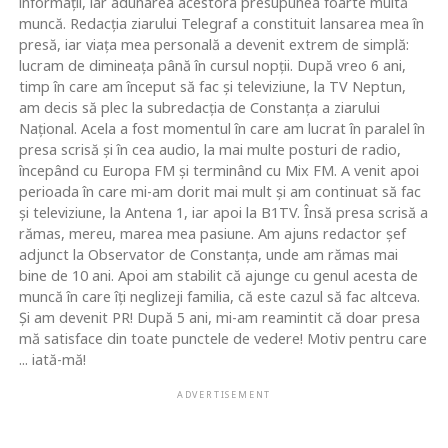
informaţii, iar adunarea acestora presupunea foarte multă
muncă. Redacţia ziarului Telegraf a constituit lansarea mea în
presă, iar viaţa mea personală a devenit extrem de simplă:
lucram de dimineaţa până în cursul nopţii. După vreo 6 ani,
timp în care am început să fac şi televiziune, la TV Neptun,
am decis să plec la subredacţia de Constanţa a ziarului
Naţional. Acela a fost momentul în care am lucrat în paralel în
presa scrisă şi în cea audio, la mai multe posturi de radio,
începând cu Europa FM şi terminând cu Mix FM. A venit apoi
perioada în care mi-am dorit mai mult şi am continuat să fac
şi televiziune, la Antena 1, iar apoi la B1TV. Însă presa scrisă a
rămas, mereu, marea mea pasiune. Am ajuns redactor şef
adjunct la Observator de Constanţa, unde am rămas mai
bine de 10 ani. Apoi am stabilit că ajunge cu genul acesta de
muncă în care îţi neglizeji familia, că este cazul să fac altceva.
Şi am devenit PR! După 5 ani, mi-am reamintit că doar presa
mă satisface din toate punctele de vedere! Motiv pentru care
... iată-mă!
ADVERTISEMENT