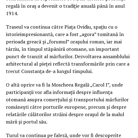
regală în oraș a devenit o tradiție anuală până în anul
1914.
Traseul va continua către Piața Ovidiu, spațiu cu o
istorieimpresionantă, care a fost „agora” tomitană în
perioada greacă și „forumul” orașului roman, iar mai
târziu, în timpul stăpânirii otomane, un important
punct de tranzit al mărfurilor. Dezvoltarea ansamblului
arhitectural al pieței reflectă transformările prin care a
trecut Constanța de-a lungul timpului.
O altă oprire va fi la Moscheea Regală „Carol I”, unde
participanții vor afla informații despre influența
otomană asupra comerțului și transportului mărfurilor
românești către porturile europene, precum și despre
relatările călătorilor străini despre orașul de la malul
mării și portul său.
Turul va continua pe faleză, unde vor fi descoperite