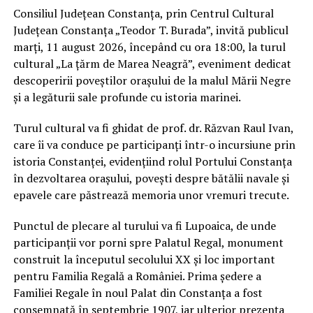
Consiliul Județean Constanța, prin Centrul Cultural
Județean Constanța „Teodor T. Burada”, invită publicul
marți, 11 august 2026, începând cu ora 18:00, la turul
cultural „La țărm de Marea Neagră”, eveniment dedicat
descoperirii poveștilor orașului de la malul Mării Negre
și a legăturii sale profunde cu istoria marinei.
Turul cultural va fi ghidat de prof. dr. Răzvan Raul Ivan,
care îi va conduce pe participanți într-o incursiune prin
istoria Constanței, evidențiind rolul Portului Constanța
în dezvoltarea orașului, povești despre bătălii navale și
epavele care păstrează memoria unor vremuri trecute.
Punctul de plecare al turului va fi Lupoaica, de unde
participanții vor porni spre Palatul Regal, monument
construit la începutul secolului XX și loc important
pentru Familia Regală a României. Prima ședere a
Familiei Regale în noul Palat din Constanța a fost
consemnată în septembrie 1907, iar ulterior prezența