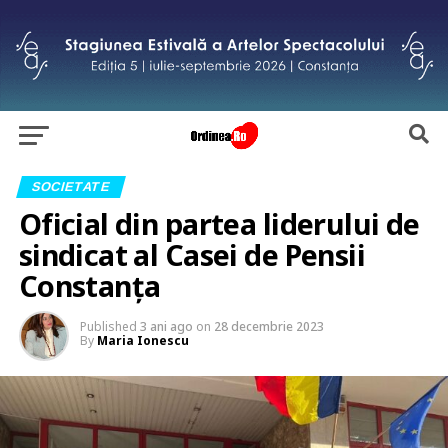
SOCIETATE
Oficial din partea liderului de
sindicat al Casei de Pensii
Constanța
Published
3 ani ago
on
28 decembrie 2023
By
Maria Ionescu