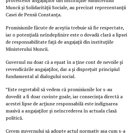
protestelor angajaților din instituțiile Ministerului
Muncii și Solidarității Sociale, au precizat reprezentanții
Casei de Pensii Constanța.
Promisiunile făcute de aceștia trebuie să fie respectate,
iar o potențială neîndeplinire este o dovadă clară a lipsei
de responsabilitate față de angajații din instituțiile
Ministerului Muncii.
Guvernul nu doar că a eșuat în a ține cont de nevoile și
revendicările angajaților, dar a și disprețuit principiul
fundamental al dialogului social.
”Este regretabil să vedem că promisiunile lor s-au
dovedit a fi doar cuvinte goale, iar consecința directă a
acestei lipse de acțiune responsabilă este indignarea
masivă a angajaților și neîncrederea în actuala clasă
politică.
Cerem guvernului să adopte actul normativ așa cum s-a