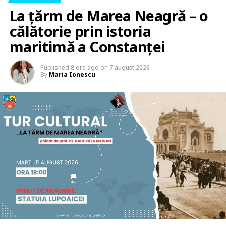
La țărm de Marea Neagră – o
călătorie prin istoria
maritimă a Constanței
Published
8 ore ago
on
7 august 2026
By
Maria Ionescu