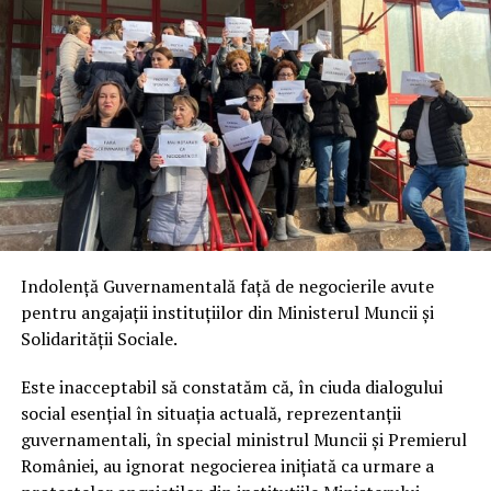
Indolență Guvernamentală față de negocierile avute
pentru angajații instituțiilor din Ministerul Muncii și
Solidarității Sociale.
Este inacceptabil să constatăm că, în ciuda dialogului
social esențial în situația actuală, reprezentanții
guvernamentali, în special ministrul Muncii și Premierul
României, au ignorat negocierea inițiată ca urmare a