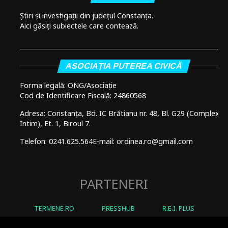
Știri și investigații din județul Constanța.
Aici găsiți subiectele care contează.
ASOCIAȚIA PUTEREA CIVICĂ
Forma legală: ONG/Asociație
Cod de Identificare Fiscală: 24860568
Adresa: Constanța, Bd. IC Brătianu nr. 48, Bl. G29 (Complex
Intim), Et. 1, Biroul 7.
Telefon: 0241.625.564
E-mail: ordinea.ro@gmail.com
PARTENERI
TERMENE.RO
PRESSHUB
R.E.I. PLUS