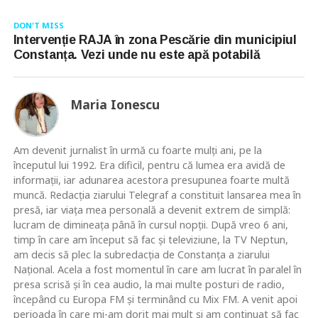
DON'T MISS
Intervenție RAJA în zona Pescărie din municipiul
Constanța. Vezi unde nu este apă potabilă
Maria Ionescu
Am devenit jurnalist în urmă cu foarte mulţi ani, pe la
începutul lui 1992. Era dificil, pentru că lumea era avidă de
informaţii, iar adunarea acestora presupunea foarte multă
muncă. Redacţia ziarului Telegraf a constituit lansarea mea în
presă, iar viaţa mea personală a devenit extrem de simplă:
lucram de dimineaţa până în cursul nopţii. După vreo 6 ani,
timp în care am început să fac şi televiziune, la TV Neptun,
am decis să plec la subredacţia de Constanţa a ziarului
Naţional. Acela a fost momentul în care am lucrat în paralel în
presa scrisă şi în cea audio, la mai multe posturi de radio,
începând cu Europa FM şi terminând cu Mix FM. A venit apoi
perioada în care mi-am dorit mai mult şi am continuat să fac