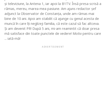
şi televiziune, la Antena 1, iar apoi la B1TV. Însă presa scrisă a
rămas, mereu, marea mea pasiune. Am ajuns redactor şef
adjunct la Observator de Constanţa, unde am rămas mai
bine de 10 ani. Apoi am stabilit că ajunge cu genul acesta de
muncă în care îţi neglizeji familia, că este cazul să fac altceva.
Şi am devenit PR! După 5 ani, mi-am reamintit că doar presa
mă satisface din toate punctele de vedere! Motiv pentru care
... iată-mă!
ADVERTISEMENT