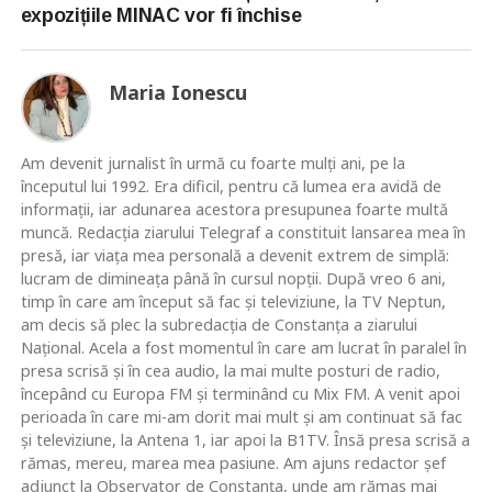
expozițiile MINAC vor fi închise
Maria Ionescu
Am devenit jurnalist în urmă cu foarte mulţi ani, pe la
începutul lui 1992. Era dificil, pentru că lumea era avidă de
informaţii, iar adunarea acestora presupunea foarte multă
muncă. Redacţia ziarului Telegraf a constituit lansarea mea în
presă, iar viaţa mea personală a devenit extrem de simplă:
lucram de dimineaţa până în cursul nopţii. După vreo 6 ani,
timp în care am început să fac şi televiziune, la TV Neptun,
am decis să plec la subredacţia de Constanţa a ziarului
Naţional. Acela a fost momentul în care am lucrat în paralel în
presa scrisă şi în cea audio, la mai multe posturi de radio,
începând cu Europa FM şi terminând cu Mix FM. A venit apoi
perioada în care mi-am dorit mai mult şi am continuat să fac
şi televiziune, la Antena 1, iar apoi la B1TV. Însă presa scrisă a
rămas, mereu, marea mea pasiune. Am ajuns redactor şef
adjunct la Observator de Constanţa, unde am rămas mai