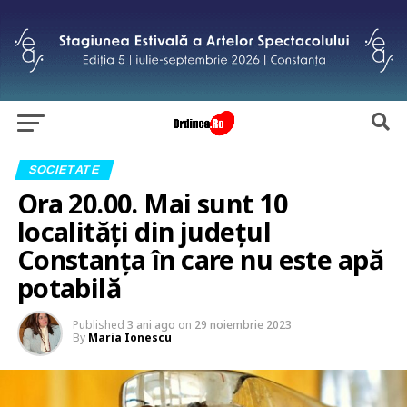
SOCIETATE
Ora 20.00. Mai sunt 10
localități din județul
Constanța în care nu este apă
potabilă
Published
3 ani ago
on
29 noiembrie 2023
By
Maria Ionescu