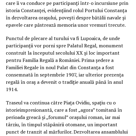
care îi va conduce pe participanți într-o incursiune prin
istoria Constanței, evidențiind rolul Portului Constanța
în dezvoltarea orașului, povești despre bătălii navale și
epavele care păstrează memoria unor vremuri trecute.
Punctul de plecare al turului va fi Lupoaica, de unde
participanții vor porni spre Palatul Regal, monument
construit la începutul secolului XX și loc important
pentru Familia Regală a României. Prima ședere a
Familiei Regale în noul Palat din Constanța a fost
consemnată în septembrie 1907, iar ulterior prezența
regală în oraș a devenit o tradiție anuală până în anul
1914.
Traseul va continua către Piața Ovidiu, spațiu cu o
istorieimpresionantă, care a fost „agora” tomitană în
perioada greacă și „forumul” orașului roman, iar mai
târziu, în timpul stăpânirii otomane, un important
punct de tranzit al mărfurilor. Dezvoltarea ansamblului