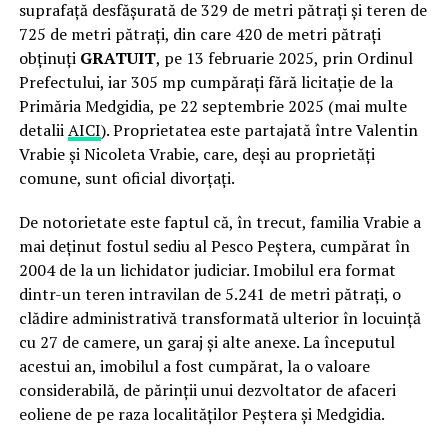
suprafață desfășurată de 329 de metri pătrați și teren de
725 de metri pătrați, din care 420 de metri pătrați
obținuți
GRATUIT
, pe 13 februarie 2025, prin Ordinul
Prefectului, iar 305 mp cumpărați fără licitație de la
Primăria Medgidia, pe 22 septembrie 2025 (mai multe
detalii
AICI
). Proprietatea este partajată între Valentin
Vrabie și Nicoleta Vrabie, care, deși au proprietăți
comune, sunt oficial divorțați.
De notorietate este faptul că, în trecut, familia Vrabie a
mai deținut fostul sediu al Pesco Peștera, cumpărat în
2004 de la un lichidator judiciar. Imobilul era format
dintr-un teren intravilan de 5.241 de metri pătrați, o
clădire administrativă transformată ulterior în locuință
cu 27 de camere, un garaj și alte anexe. La începutul
acestui an, imobilul a fost cumpărat, la o valoare
considerabilă, de părinții unui dezvoltator de afaceri
eoliene de pe raza localităților Peștera și Medgidia.