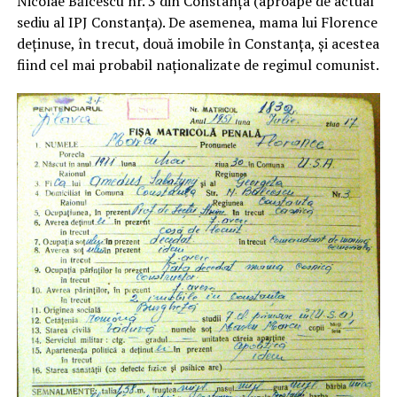
Nicolae Bălcescu nr. 3 din Constanța (aproape de actual
sediu al IPJ Constanța). De asemenea, mama lui Florence
deținuse, în trecut, două imobile în Constanța, și acestea
fiind cel mai probabil naționalizate de regimul comunist.