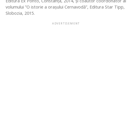
Editura Ex Ponto, Constanța, 2014, și coautor coordonator al
volumului ”O istorie a orașului Cernavodă”, Editura Star Tipp,
Slobozia, 2015.
ADVERTISEMENT