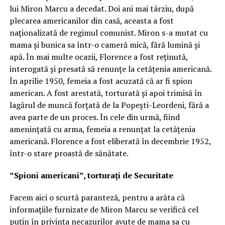
lui Miron Marcu a decedat. Doi ani mai târziu, după
plecarea americanilor din casă, aceasta a fost
naționalizată de regimul comunist. Miron s-a mutat cu
mama și bunica sa într-o cameră mică, fără lumină și
apă. În mai multe ocazii, Florence a fost reținută,
interogată și presată să renunțe la cetățenia americană.
În aprilie 1950, femeia a fost acuzată că ar fi spion
american. A fost arestată, torturată și apoi trimisă în
lagărul de muncă forțată de la Popești-Leordeni, fără a
avea parte de un proces. În cele din urmă, fiind
amenințată cu arma, femeia a renunțat la cetățenia
americană. Florence a fost eliberată în decembrie 1952,
într-o stare proastă de sănătate.
”Spioni americani”, torturați de Securitate
Facem aici o scurtă paranteză, pentru a arăta că
informațiile furnizate de Miron Marcu se verifică cel
puțin în privința necazurilor avute de mama sa cu