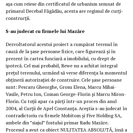
așa cum reiese din certificatul de urbanism semnat de
primarul Decebal Făgădău, acesta are regimul de curți-
construcții.
S-au judecat cu firmele lui Mazăre
Dezvoltatorul acestui proiect a cumpărat terenul în
cauză de la șase persoane fizice, care figurează și în
prezent în cartea funciară a imobilului, cu drept de
ipotecă. Cel mai probabil, Rewe nu a achitat integral
prețul terenului, urmând să verse diferența la momentul
obținerii autorizației de construire. Cele șase persoane
sunt: Pescaru Gheorghe, Grosu Elena, Marcu Mihai-
Vasile, Petru Ion, Coman George-Florin și Marcu Miron-
Florin. Cu toții apar ca părți într-un proces din anul
2004, al Curții de Apel Constanța. Aceștia s-au judecat în
contradictoriu cu firmele Mobitom și Five Holding SA,
ambele din ”siajul” fostului primar Radu Mazăre.
Procesul a avut ca obiect NULITATEA ABSOLUTĂ, însă a