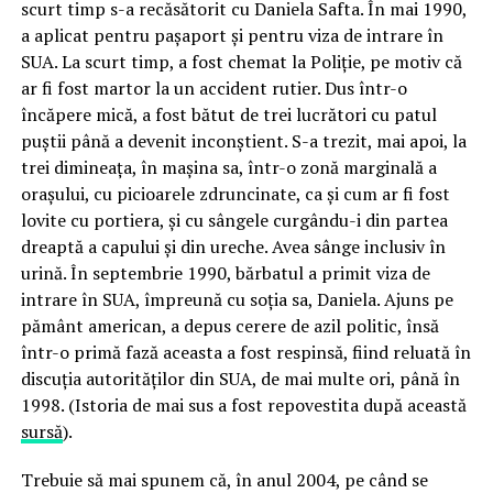
scurt timp s-a recăsătorit cu Daniela Safta. În mai 1990,
a aplicat pentru pașaport și pentru viza de intrare în
SUA. La scurt timp, a fost chemat la Poliție, pe motiv că
ar fi fost martor la un accident rutier. Dus într-o
încăpere mică, a fost bătut de trei lucrători cu patul
puștii până a devenit inconștient. S-a trezit, mai apoi, la
trei dimineața, în mașina sa, într-o zonă marginală a
orașului, cu picioarele zdruncinate, ca și cum ar fi fost
lovite cu portiera, și cu sângele curgându-i din partea
dreaptă a capului și din ureche. Avea sânge inclusiv în
urină. În septembrie 1990, bărbatul a primit viza de
intrare în SUA, împreună cu soția sa, Daniela. Ajuns pe
pământ american, a depus cerere de azil politic, însă
într-o primă fază aceasta a fost respinsă, fiind reluată în
discuția autorităților din SUA, de mai multe ori, până în
1998. (Istoria de mai sus a fost repovestita după această
sursă
).
Trebuie să mai spunem că, în anul 2004, pe când se