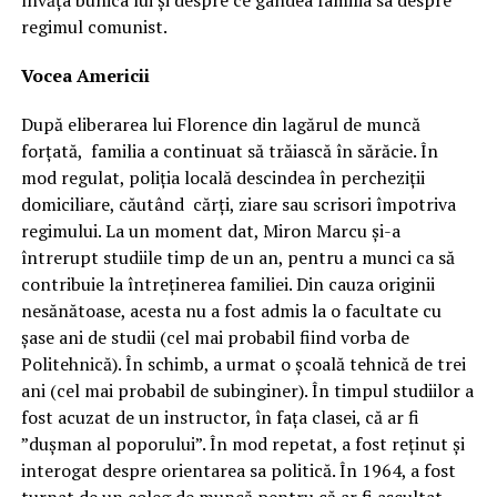
învăța bunica lui și despre ce gândea familia sa despre
regimul comunist.
Vocea Americii
După eliberarea lui Florence din lagărul de muncă
forțată, familia a continuat să trăiască în sărăcie. În
mod regulat, poliția locală descindea în percheziții
domiciliare, căutând cărți, ziare sau scrisori împotriva
regimului. La un moment dat, Miron Marcu și-a
întrerupt studiile timp de un an, pentru a munci ca să
contribuie la întreținerea familiei. Din cauza originii
nesănătoase, acesta nu a fost admis la o facultate cu
șase ani de studii (cel mai probabil fiind vorba de
Politehnică). În schimb, a urmat o școală tehnică de trei
ani (cel mai probabil de subinginer). În timpul studiilor a
fost acuzat de un instructor, în fața clasei, că ar fi
”dușman al poporului”. În mod repetat, a fost reținut și
interogat despre orientarea sa politică. În 1964, a fost