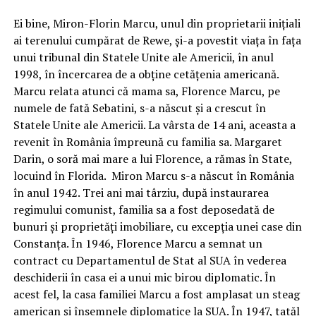
Ei bine, Miron-Florin Marcu, unul din proprietarii inițiali
ai terenului cumpărat de Rewe, și-a povestit viața în fața
unui tribunal din Statele Unite ale Americii, în anul
1998, în încercarea de a obține cetățenia americană.
Marcu relata atunci că mama sa, Florence Marcu, pe
numele de fată Sebatini, s-a născut și a crescut în
Statele Unite ale Americii. La vârsta de 14 ani, aceasta a
revenit în România împreună cu familia sa. Margaret
Darin, o soră mai mare a lui Florence, a rămas în State,
locuind în Florida. Miron Marcu s-a născut în România
în anul 1942. Trei ani mai târziu, după instaurarea
regimului comunist, familia sa a fost deposedată de
bunuri și proprietăți imobiliare, cu excepția unei case din
Constanța. În 1946, Florence Marcu a semnat un
contract cu Departamentul de Stat al SUA în vederea
deschiderii în casa ei a unui mic birou diplomatic. În
acest fel, la casa familiei Marcu a fost amplasat un steag
american și însemnele diplomatice la SUA. În 1947, tatăl