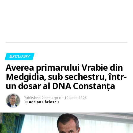
EXCLUSIV
Averea primarului Vrabie din
Medgidia, sub sechestru, într-
un dosar al DNA Constanța
Published
2 luni ago
on
10 iunie 2026
By
Adrian Cârlescu