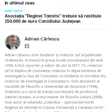
în ultimul ceas
DON'T MISS
Asociația ”Reginei Tomiris” trebuie să restituie
150.000 de euro Consiliului Județean
Adrian Cârlescu
Adrian Cârlescu este fondator și redactor-șef al publicației
Ordinea.Ro. Activează în presa locală constănţeană din anul
1998. A fost reporter şi editor de ştiri la MTC TV, redactor-
şef la Replica de Constanţa, redactor în departamentul de
investigații la Ziua de Constanţa, co-fondator la Dezvăluiri.Ro,
redactor de investigații la Constanța.ro. Este absolvent al
Facultăţii de Filosofie a Universităţii din Bucureşti (1998),
finalizată cu o teză de licenţă coordonată de profesorul
Gabriel Liiceanu, şi a unui master de filosofia culturii (2000).
Este autor al volumului „Columbia – spectacolul morţii.
Regimul de detenţie în Colonia Cernavodă a Canalului Vechi”,