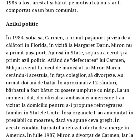
1983 a fost arestat și bătut pe motivul că nu s-ar fi
comportat ca un bun comunist.
Azilul politic
În 1984, soția sa, Carmen, a primit pașaport și viza de a
călători în Florida, în vizită la Margaret Darin. Miron nu
a primit pașaport. Ajunsă în State, soția sa a cerut și a
primit azil politic. Aflând de ”defectarea” lui Carmen,
Miliția a venit la locul de muncă al lui Miron Marcu,
cerându-i acestuia, în fața colegilor, să divorțeze. Au
urmat doi ani de bătăi. În aproximativ 12 rânduri,
bărbatul a fost bătut cu șosete umplute cu nisip. La un
moment dat, doi oficiali ai ambasadei americane l-au
vizitat la domiciliu pentru a-i propune reintegrarea
familiei în Statele Unite. Însă organele l-au amenințat în
prealabil cu moartea, dacă va spune ceva greșit. În
aceste condiții, bărbatul a refuzat oferta de a merge în
America. În iulie 1987, Miron a divorțat de Carmen, iar la