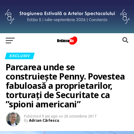
EXCLUSIV
Parcarea unde se
construiește Penny. Povestea
fabuloasă a proprietarilor,
torturați de Securitate ca
”spioni americani”
Published
9 ani ago
on
20 octombrie 2017
By
Adrian Cârlescu