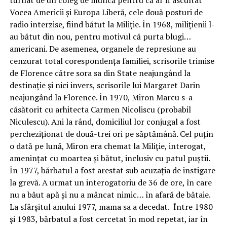
turnat de un coleg de muncă pentru că ar fi ascultat
Vocea Americii și Europa Liberă, cele două posturi de
radio interzise, fiind bătut la Miliție. În 1968, milițienii l-
au bătut din nou, pentru motivul că purta blugi…
americani. De asemenea, organele de represiune au
cenzurat total corespondența familiei, scrisorile trimise
de Florence către sora sa din State neajungând la
destinație și nici invers, scrisorile lui Margaret Darin
neajungând la Florence. În 1970, Miron Marcu s-a
căsătorit cu arhitecta Carmen Nicoliscu (probabil
Niculescu). Ani la rând, domiciliul lor conjugal a fost
percheziționat de două-trei ori pe săptămână. Cel puțin
o dată pe lună, Miron era chemat la Miliție, interogat,
amenințat cu moartea și bătut, inclusiv cu patul puștii.
În 1977, bărbatul a fost arestat sub acuzația de instigare
la grevă. A urmat un interogatoriu de 36 de ore, în care
nu a băut apă și nu a mâncat nimic… în afară de bătaie.
La sfârșitul anului 1977, mama sa a decedat. Între 1980
și 1983, bărbatul a fost cercetat în mod repetat, iar în