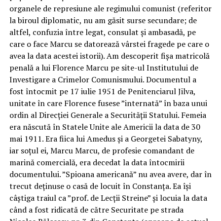
organele de represiune ale regimului comunist (referitor
la biroul diplomatic, nu am găsit surse secundare; de
altfel, confuzia între legat, consulat și ambasadă, pe
care o face Marcu se datorează vârstei fragede pe care o
avea la data acestei istorii). Am descoperit fișa matricolă
penală a lui Florence Marcu pe site-ul Institutului de
Investigare a Crimelor Comunismului. Documentul a
fost întocmit pe 17 iulie 1951 de Penitenciarul Jilva,
unitate în care Florence fusese ”internată” în baza unui
ordin al Direcției Generale a Securității Statului. Femeia
era născută în Statele Unite ale Americii la data de 30
mai 1911. Era fiica lui Amedus și a Georgetei Sabatyny,
iar soțul ei, Marcu Marcu, de profesie comandant de
marină comercială, era decedat la data întocmirii
documentului. ”Spioana americană” nu avea avere, dar în
trecut deținuse o casă de locuit în Constanța. Ea își
câștiga traiul ca ”prof. de Lecții Streine” și locuia la data
când a fost ridicată de către Securitate pe strada