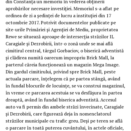
din Constanța un memoriu în vederea obținerii
aprobărilor necesare investiției. Memoriul s-a aflat pe
ordinea de zi a ședinței de lucru a instituției din 17
octombrie 2017. Potrivit documentelor publicate pe
site-urile Primăriei și Agenției de Mediu, proprietatea
Rewe se situează aproape de intersecția străzilor IL
Caragiale și Dezrobirii, într-o zonă unde se mai află
cimitirul central, târgul Gorbaciov, o biserică adventistă
și clădirea numită oarecum impropriu Brick Mall, la
parterul căreia funcționează un magazin Mega Image.
Din gardul cimitirului, privind spre Brick Mall, peste
actuala parcare, înțelegem că pe partea stângă, având
în fundal blocurile de locuințe, se va construi magazinul,
în vreme ce parcarea acestuia se va desfășura în partea
dreaptă, având în fundal biserica adventistă. Accesul
auto va fi permis din ambele străzi învecinate, Caragiale
și Dezrobirii, care figurează deja în nomenclatorul
străzilor municipale cu trafic greu. Deși pe teren se află
o parcare în toată puterea cuvântului, în actele oficiale,