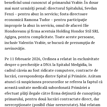
beneficiul unui cunoscut al primarului Vrabie. În dosar
mai sunt urmăriți penal: directorul Spitalului, Sevdan
Fenzi – pentru abuz în serviciu; fosta directoare
economică Ramona Tudor – pentru participație
improprie la abuz în serviciu, omul de afaceri Ilie
Hondoreanu și firma acestuia Holding Hondor Stil SRL
Agigea, pentru complicitate. Toate aceste persoane,
inclusiv Valentin Vrabie, se bucură de prezumpția de
nevinovăție.
Pe 11 februarie 2026, Ordinea a relatat în exclusivitate
despre o percheziție a DNA la Spitalul Medgidia, în
cadrul căreia au fost ridicate computere, contracte de
lucrări, corespondența dintre Spital și Primărie. Arătam
atunci că suspiciunea procurorilor se referea la faptul că
această unitate medicală subordonată Primăriei a
efectuat plăți ilegale către firma deținută de cunoștința
primarului, pentru două lucrări contractate direct, dar
nerecepționate (posibil chiar neexecutate). Mai relatam