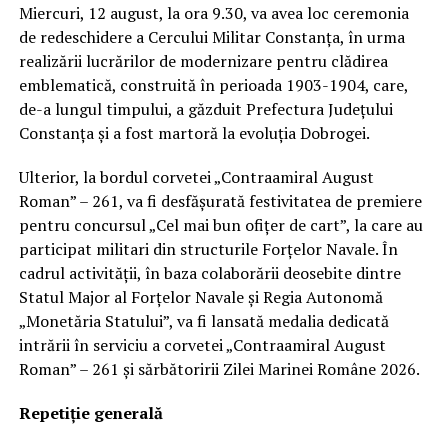
Miercuri, 12 august, la ora 9.30, va avea loc ceremonia
de redeschidere a Cercului Militar Constanța, în urma
realizării lucrărilor de modernizare pentru clădirea
emblematică, construită în perioada 1903-1904, care,
de-a lungul timpului, a găzduit Prefectura Județului
Constanța și a fost martoră la evoluția Dobrogei.
Ulterior, la bordul corvetei „Contraamiral August
Roman” – 261, va fi desfășurată festivitatea de premiere
pentru concursul „Cel mai bun ofițer de cart”, la care au
participat militari din structurile Forțelor Navale. În
cadrul activității, în baza colaborării deosebite dintre
Statul Major al Forțelor Navale și Regia Autonomă
„Monetăria Statului”, va fi lansată medalia dedicată
intrării în serviciu a corvetei „Contraamiral August
Roman” – 261 și sărbătoririi Zilei Marinei Române 2026.
Repetiție generală