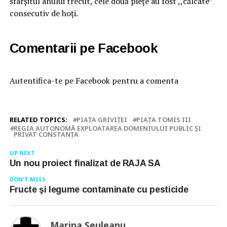
sfârşitul anului trecut, cele două pieţe au fost ,,călcate”
consecutiv de hoţi.
Comentarii pe Facebook
Autentifica-te pe Facebook pentru a comenta
RELATED TOPICS:
PIAŢA GRIVIŢEI
PIAŢA TOMIS III
REGIA AUTONOMĂ EXPLOATAREA DOMENIULUI PUBLIC ŞI
PRIVAT CONSTANŢA
UP NEXT
Un nou proiect finalizat de RAJA SA
DON'T MISS
Fructe şi legume contaminate cu pesticide
Marina Şeuleanu