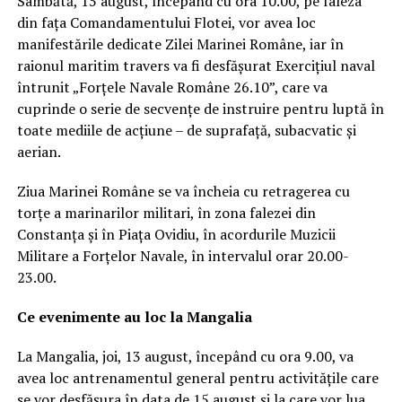
Sâmbătă, 15 august, începând cu ora 10.00, pe faleza
din fața Comandamentului Flotei, vor avea loc
manifestările dedicate Zilei Marinei Române, iar în
raionul maritim travers va fi desfășurat Exercițiul naval
întrunit „Forțele Navale Române 26.10”, care va
cuprinde o serie de secvențe de instruire pentru luptă în
toate mediile de acțiune – de suprafață, subacvatic și
aerian.
Ziua Marinei Române se va încheia cu retragerea cu
torțe a marinarilor militari, în zona falezei din
Constanța și în Piața Ovidiu, în acordurile Muzicii
Militare a Forțelor Navale, în intervalul orar 20.00-
23.00.
Ce evenimente au loc la Mangalia
La Mangalia, joi, 13 august, începând cu ora 9.00, va
avea loc antrenamentul general pentru activitățile care
se vor desfășura în data de 15 august și la care vor lua