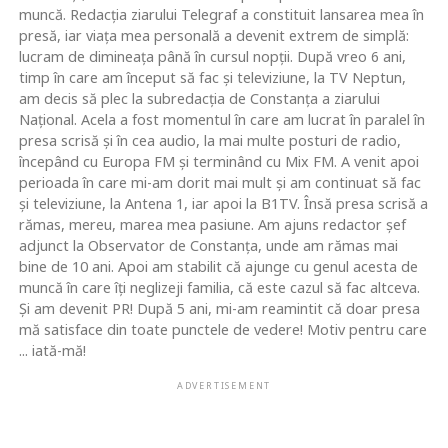
muncă. Redacţia ziarului Telegraf a constituit lansarea mea în
presă, iar viaţa mea personală a devenit extrem de simplă:
lucram de dimineaţa până în cursul nopţii. După vreo 6 ani,
timp în care am început să fac şi televiziune, la TV Neptun,
am decis să plec la subredacţia de Constanţa a ziarului
Naţional. Acela a fost momentul în care am lucrat în paralel în
presa scrisă şi în cea audio, la mai multe posturi de radio,
începând cu Europa FM şi terminând cu Mix FM. A venit apoi
perioada în care mi-am dorit mai mult şi am continuat să fac
şi televiziune, la Antena 1, iar apoi la B1TV. Însă presa scrisă a
rămas, mereu, marea mea pasiune. Am ajuns redactor şef
adjunct la Observator de Constanţa, unde am rămas mai
bine de 10 ani. Apoi am stabilit că ajunge cu genul acesta de
muncă în care îţi neglizeji familia, că este cazul să fac altceva.
Şi am devenit PR! După 5 ani, mi-am reamintit că doar presa
mă satisface din toate punctele de vedere! Motiv pentru care
... iată-mă!
ADVERTISEMENT