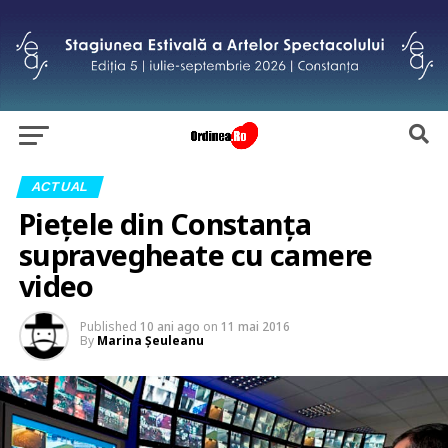
ACTUAL
Pieţele din Constanţa
supravegheate cu camere
video
Published
10 ani ago
on
11 mai 2016
By
Marina Şeuleanu