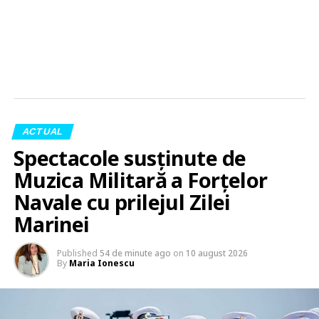
ACTUAL
Spectacole susținute de
Muzica Militară a Forțelor
Navale cu prilejul Zilei
Marinei
Published
54 de minute ago
on
10 august 2026
By
Maria Ionescu