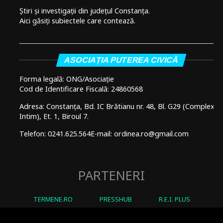
Știri și investigații din județul Constanța.
Aici găsiți subiectele care contează.
ASOCIAȚIA PUTEREA CIVICĂ
Forma legală: ONG/Asociație
Cod de Identificare Fiscală: 24860568
Adresa: Constanța, Bd. IC Brătianu nr. 48, Bl. G29 (Complex
Intim), Et. 1, Biroul 7.
Telefon: 0241.625.564
E-mail: ordinea.ro@gmail.com
PARTENERI
TERMENE.RO
PRESSHUB
R.E.I. PLUS