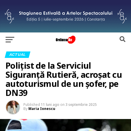
ACTUAL
Polițist de la Serviciul
Siguranță Rutieră, acroșat cu
autoturismul de un șofer, pe
DN39
Published
11 luni ago
on
3 septembrie 2025
By
Maria Ionescu