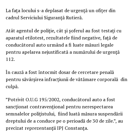
La fața locului s-a deplasat de urgență un ofițer din
cadrul Serviciului Siguranță Rutieră.
Atât agentul de poliție, cât și șoferul au fost testați cu
aparatul etilotest, rezultatele fiind negative, față de
conducătorul auto urmând a fi luate măsuri legale
pentru apelarea nejustificată a numărului de urgență
112.
În cauză a fost întocmit dosar de cercetare penală
pentru săvârșirea infracțiunii de vătămare corporală din
culpă.
”Potrivit O.U.G 195/2002, conducătorul auto a fost
sancționat contravențional pentru nerespectarea
semnalelor polițistului, fiind luată măsura suspendării
dreptului de a conduce pe o perioadă de 30 de zile.”, au
precizat reprezentanții IPJ Constanța.