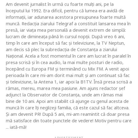
Am devenit jurnalist în urmă cu foarte mulţi ani, pe la
începutul lui 1992. Era dificil, pentru că lumea era avidă de
informaţii, iar adunarea acestora presupunea foarte multă
muncă. Redacţia ziarului Telegraf a constituit lansarea mea în
presă, iar viaţa mea personală a devenit extrem de simplă:
lucram de dimineaţa până în cursul nopţii. După vreo 6 ani,
timp în care am început să fac şi televiziune, la TV Neptun,
am decis să plec la subredacţia de Constanţa a ziarului
Naţional. Acela a fost momentul în care am lucrat în paralel în
presa scrisă şi în cea audio, la mai multe posturi de radio,
începând cu Europa FM şi terminând cu Mix FM. A venit apoi
perioada în care mi-am dorit mai mult şi am continuat să fac
şi televiziune, la Antena 1, iar apoi la B1TV. Însă presa scrisă a
rămas, mereu, marea mea pasiune. Am ajuns redactor şef
adjunct la Observator de Constanţa, unde am rămas mai
bine de 10 ani. Apoi am stabilit că ajunge cu genul acesta de
muncă în care îţi neglizeji familia, că este cazul să fac altceva.
Şi am devenit PR! După 5 ani, mi-am reamintit că doar presa
mă satisface din toate punctele de vedere! Motiv pentru care
... iată-mă!
ADVERTISEMENT