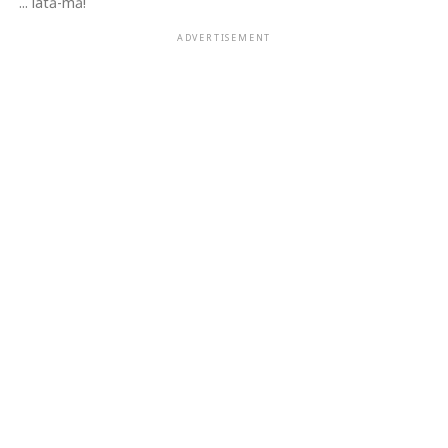
... iată-mă!
ADVERTISEMENT