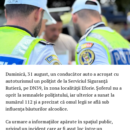
Duminică, 31 august, un conducător auto a acroșat cu
autoturismul un polițist de la Serviciul Siguranță
Rutieră, pe DN39, în zona localității Eforie. Șoferul nu a
oprit la semnalele polițistului, iar ulterior a sunat la
numărul 112 și a precizat că omul legii se află sub
influența băuturilor alcoolice.
Ca urmare a informațiilor apărute în spațiul public,
privind un incident care ar fi avut loc între un