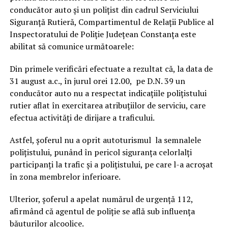
conducător auto și un polițist din cadrul Serviciului
Siguranță Rutieră, Compartimentul de Relații Publice al
Inspectoratului de Poliție Județean Constanța este
abilitat să comunice următoarele:
Din primele verificări efectuate a rezultat că, la data de
31 august a.c., în jurul orei 12.00, pe D.N. 39 un
conducător auto nu a respectat indicațiile polițistului
rutier aflat în exercitarea atribuțiilor de serviciu, care
efectua activități de dirijare a traficului.
Astfel, șoferul nu a oprit autoturismul la semnalele
polițistului, punând în pericol siguranța celorlalți
participanți la trafic și a polițistului, pe care l-a acroșat
în zona membrelor inferioare.
Ulterior, șoferul a apelat numărul de urgență 112,
afirmând că agentul de poliție se află sub influența
băuturilor alcoolice.