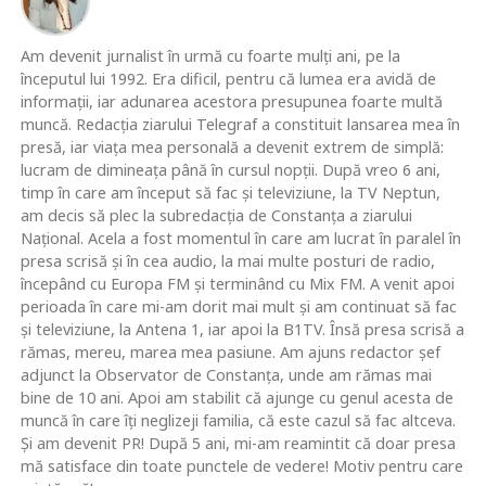
Am devenit jurnalist în urmă cu foarte mulţi ani, pe la
începutul lui 1992. Era dificil, pentru că lumea era avidă de
informaţii, iar adunarea acestora presupunea foarte multă
muncă. Redacţia ziarului Telegraf a constituit lansarea mea în
presă, iar viaţa mea personală a devenit extrem de simplă:
lucram de dimineaţa până în cursul nopţii. După vreo 6 ani,
timp în care am început să fac şi televiziune, la TV Neptun,
am decis să plec la subredacţia de Constanţa a ziarului
Naţional. Acela a fost momentul în care am lucrat în paralel în
presa scrisă şi în cea audio, la mai multe posturi de radio,
începând cu Europa FM şi terminând cu Mix FM. A venit apoi
perioada în care mi-am dorit mai mult şi am continuat să fac
şi televiziune, la Antena 1, iar apoi la B1TV. Însă presa scrisă a
rămas, mereu, marea mea pasiune. Am ajuns redactor şef
adjunct la Observator de Constanţa, unde am rămas mai
bine de 10 ani. Apoi am stabilit că ajunge cu genul acesta de
muncă în care îţi neglizeji familia, că este cazul să fac altceva.
Şi am devenit PR! După 5 ani, mi-am reamintit că doar presa
mă satisface din toate punctele de vedere! Motiv pentru care