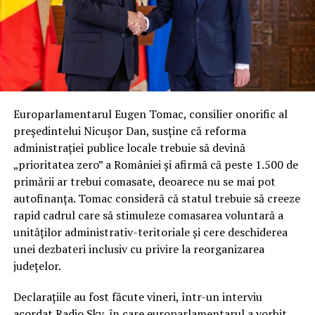
Europarlamentarul Eugen Tomac, consilier onorific al
președintelui Nicușor Dan, susține că reforma
administrației publice locale trebuie să devină
„prioritatea zero” a României și afirmă că peste 1.500 de
primării ar trebui comasate, deoarece nu se mai pot
autofinanța. Tomac consideră că statul trebuie să creeze
rapid cadrul care să stimuleze comasarea voluntară a
unităților administrativ-teritoriale și cere deschiderea
unei dezbateri inclusiv cu privire la reorganizarea
județelor.
Declarațiile au fost făcute vineri, într-un interviu
acordat Radio Sky, în care europarlamentarul a vorbit