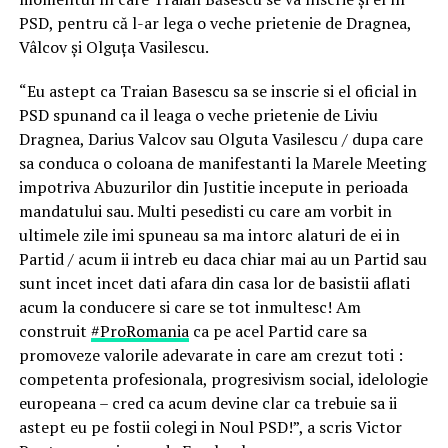
PSD, pentru că l-ar lega o veche prietenie de Dragnea,
Vâlcov și Olguța Vasilescu.
“Eu astept ca Traian Basescu sa se inscrie si el oficial in
PSD spunand ca il leaga o veche prietenie de Liviu
Dragnea, Darius Valcov sau Olguta Vasilescu / dupa care
sa conduca o coloana de manifestanti la Marele Meeting
impotriva Abuzurilor din Justitie incepute in perioada
mandatului sau. Multi pesedisti cu care am vorbit in
ultimele zile imi spuneau sa ma intorc alaturi de ei in
Partid / acum ii intreb eu daca chiar mai au un Partid sau
sunt incet incet dati afara din casa lor de basistii aflati
acum la conducere si care se tot inmultesc! Am
construit
#
ProRomania
ca pe acel Partid care sa
promoveze valorile adevarate in care am crezut toti :
competenta profesionala, progresivism social, idelologie
europeana – cred ca acum devine clar ca trebuie sa ii
astept eu pe fostii colegi in Noul PSD!”, a scris Victor