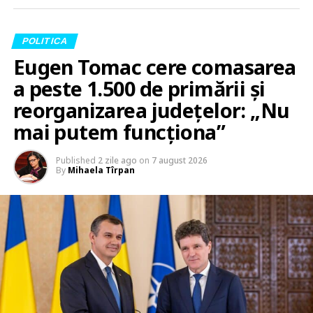
POLITICA
Eugen Tomac cere comasarea
a peste 1.500 de primării și
reorganizarea județelor: „Nu
mai putem funcționa”
Published
2 zile ago
on
7 august 2026
By
Mihaela Tîrpan