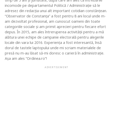
timp de 5 ani și jumătate, după care am ales ca întrebările
incomode pe departamentul Politică / Administrație să le
adresez din redacția unui alt important cotidian constănțean.
“Observator de Constanța” a fost pentru 8 ani locul unde m-
am dezvoltat profesional, am cunoscut oameni din toate
categoriile sociale și am primit aprecieri pentru fiecare efort
depus. În 2015, am ales întreruperea activității pentru a mă
alătura unei echipe de campanie electorală pentru alegerile
locale din vara lui 2016. Experiența a fost interesantă, însă
dorul de tastele laptopului unde-mi scriam materialele de
presă nu m-au lăsat să-mi doresc o carieră în administrație.
Așa am ales “Ordinea.ro”!
ADVERTISEMENT