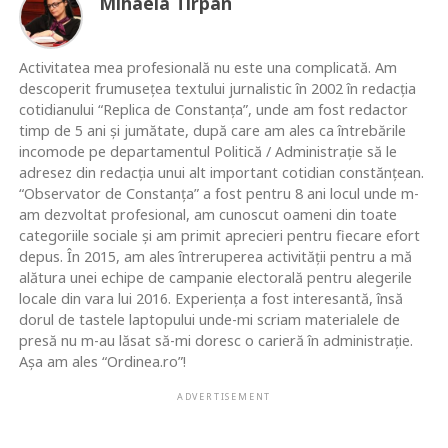
Mihaela Tîrpan
Activitatea mea profesională nu este una complicată. Am
descoperit frumusețea textului jurnalistic în 2002 în redacția
cotidianului “Replica de Constanța”, unde am fost redactor
timp de 5 ani și jumătate, după care am ales ca întrebările
incomode pe departamentul Politică / Administrație să le
adresez din redacția unui alt important cotidian constănțean.
“Observator de Constanța” a fost pentru 8 ani locul unde m-
am dezvoltat profesional, am cunoscut oameni din toate
categoriile sociale și am primit aprecieri pentru fiecare efort
depus. În 2015, am ales întreruperea activității pentru a mă
alătura unei echipe de campanie electorală pentru alegerile
locale din vara lui 2016. Experiența a fost interesantă, însă
dorul de tastele laptopului unde-mi scriam materialele de
presă nu m-au lăsat să-mi doresc o carieră în administrație.
Așa am ales “Ordinea.ro”!
ADVERTISEMENT