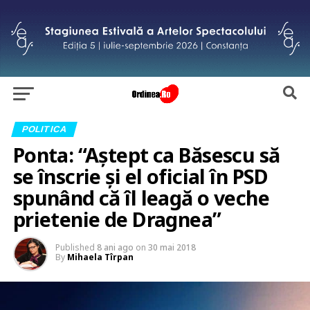
POLITICA
Ponta: “Aștept ca Băsescu să
se înscrie și el oficial în PSD
spunând că îl leagă o veche
prietenie de Dragnea”
Published
8 ani ago
on
30 mai 2018
By
Mihaela Tîrpan