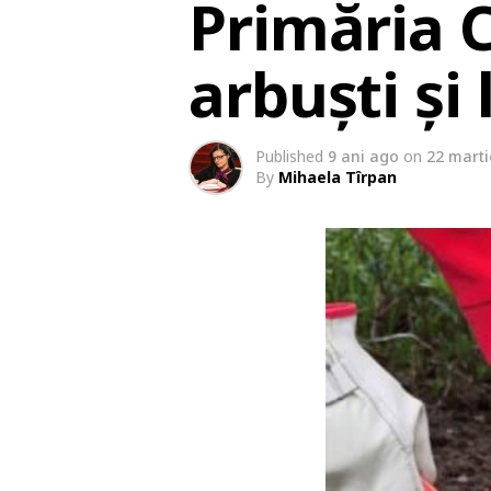
Primăria 
arbuști și 
Published
9 ani ago
on
22 marti
By
Mihaela Tîrpan