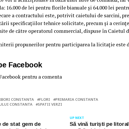
la: 16.000 de lei pentru florile bianuale și 64.000 lei pentr
care a contractului este, potrivit caietului de sarcini, pr
tării specificațiilor tehnice solicitate, precum și a cerin
unite de către operatorul commercial, dispuse în Caietul d
terii propunerilor pentru participarea la licitație este d
 pe Facebook
 Facebook pentru a comenta
RBORI CONSTANTA
FLORI
PRIMARIA CONSTANTA
ULUI CONSTANTA
SPATII VERZI
UP NEXT
 de stat gem de
Să vină turiști pe litoral