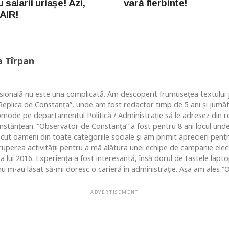
 salarii uriașe! Azi,
vară fierbinte!
AIR!
a Tîrpan
ională nu este una complicată. Am descoperit frumusețea textului ju
 “Replica de Constanța”, unde am fost redactor timp de 5 ani și jum
comode pe departamentul Politică / Administrație să le adresez din re
nstănțean. “Observator de Constanța” a fost pentru 8 ani locul un
ut oameni din toate categoriile sociale și am primit aprecieri pentr
ruperea activității pentru a mă alătura unei echipe de campanie ele
ara lui 2016. Experiența a fost interesantă, însă dorul de tastele lap
u m-au lăsat să-mi doresc o carieră în administrație. Așa am ales “O
ADVERTISEMENT