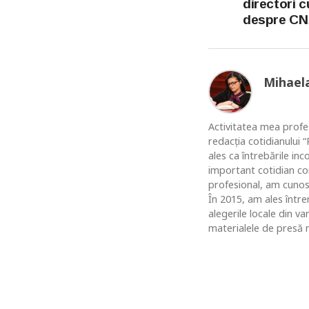
directori cu
despre CN
Mihael
Activitatea mea profes
redacția cotidianului
ales ca întrebările in
important cotidian co
profesional, am cunosc
În 2015, am ales între
alegerile locale din v
materialele de presă n