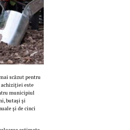
 mai scăzut pentru
achiziției este
entru municipiul
i, butași și
nuale și de cinci
 valoarea estimate