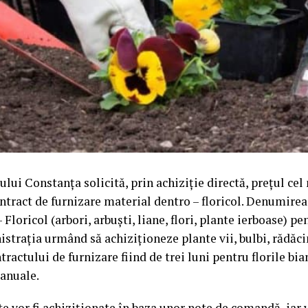
lui Constanța solicită, prin achiziție directă, prețul cel
ntract de furnizare material dentro – floricol. Denumirea 
Floricol (arbori, arbuști, liane, flori, plante ierboase) p
strația urmând să achiziționeze plante vii, bulbi, rădăcin
tractului de furnizare fiind de trei luni pentru florile bia
 anuale.
te vor fi achiziționate în baza unor note de comandă, iar