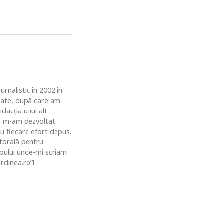
rnalistic în 2002 în
ătate, după care am
dacția unui alt
de m-am dezvoltat
u fiecare efort depus.
ctorală pentru
topului unde-mi scriam
rdinea.ro”!