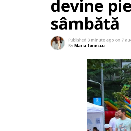
devine pie
sâmbătă
Published
3 minute ago
on
7 au
By
Maria Ionescu