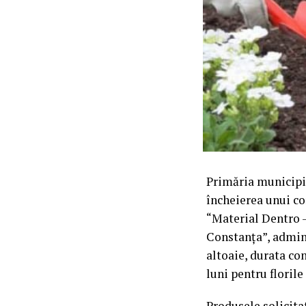
Primăria municipiu
încheierea unui co
“Material Dentro – 
Constanța”, admini
altoaie, durata con
luni pentru florile
Produsele solicita