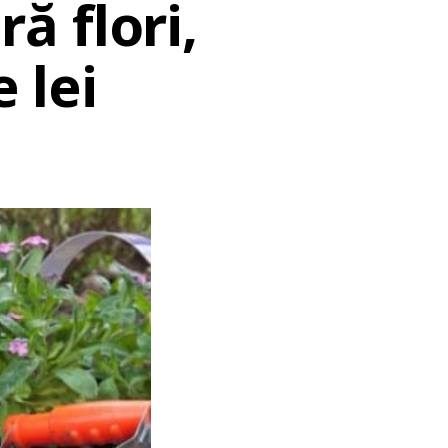
ă flori,
 lei