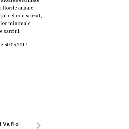
u florile anuale.
ețul cel mai scăzut,
țelor minimale
e sarcini.
e 30.03.2017.
! Va fi o