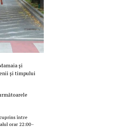
 Mamaia și
enii și timpului
 următoarele
cuprins între
valul orar 22:00–