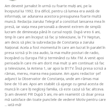
Am devenit jurnalist în urmă cu foarte mulţi ani, pe la
începutul lui 1992. Era dificil, pentru că lumea era avidă de
informaţii, iar adunarea acestora presupunea foarte multă
muncă. Redacţia ziarului Telegraf a constituit lansarea mea în
presă, iar viaţa mea personală a devenit extrem de simplă:
lucram de dimineaţa până în cursul nopţii. După vreo 6 ani,
timp în care am început să fac şi televiziune, la TV Neptun,
am decis să plec la subredacţia de Constanţa a ziarului
Naţional. Acela a fost momentul în care am lucrat în paralel în
presa scrisă şi în cea audio, la mai multe posturi de radio,
începând cu Europa FM şi terminând cu Mix FM. A venit apoi
perioada în care mi-am dorit mai mult şi am continuat să fac
şi televiziune, la Antena 1, iar apoi la B1TV. Însă presa scrisă a
rămas, mereu, marea mea pasiune. Am ajuns redactor şef
adjunct la Observator de Constanţa, unde am rămas mai
bine de 10 ani. Apoi am stabilit că ajunge cu genul acesta de
muncă în care îţi neglizeji familia, că este cazul să fac altceva.
Şi am devenit PR! După 5 ani, mi-am reamintit că doar presa
mă satisface din toate punctele de vedere! Motiv pentru care
... iată-mă!