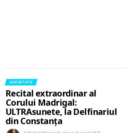
SOCIETATE
Recital extraordinar al
Corului Madrigal:
ULTRAsunete, la Delfinariul
din Constanța
Published
18 secunde ago
on
10 august 2026