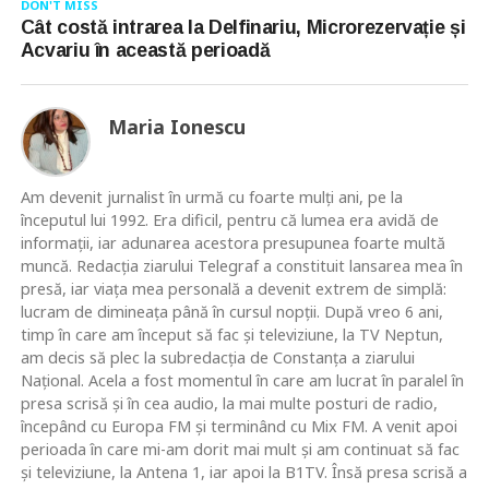
DON'T MISS
Cât costă intrarea la Delfinariu, Microrezervație și
Acvariu în această perioadă
Maria Ionescu
Am devenit jurnalist în urmă cu foarte mulţi ani, pe la
începutul lui 1992. Era dificil, pentru că lumea era avidă de
informaţii, iar adunarea acestora presupunea foarte multă
muncă. Redacţia ziarului Telegraf a constituit lansarea mea în
presă, iar viaţa mea personală a devenit extrem de simplă:
lucram de dimineaţa până în cursul nopţii. După vreo 6 ani,
timp în care am început să fac şi televiziune, la TV Neptun,
am decis să plec la subredacţia de Constanţa a ziarului
Naţional. Acela a fost momentul în care am lucrat în paralel în
presa scrisă şi în cea audio, la mai multe posturi de radio,
începând cu Europa FM şi terminând cu Mix FM. A venit apoi
perioada în care mi-am dorit mai mult şi am continuat să fac
şi televiziune, la Antena 1, iar apoi la B1TV. Însă presa scrisă a