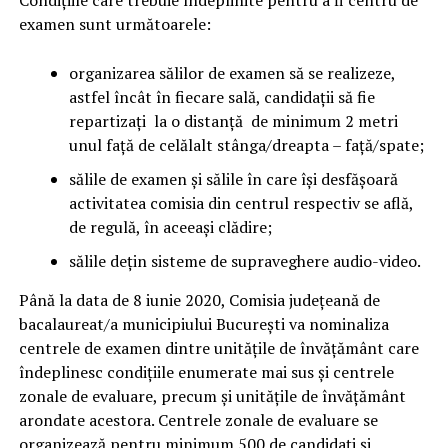
examen sunt următoarele:
organizarea sălilor de examen să se realizeze,
astfel încât în fiecare sală, candidații să fie
repartizați la o distanță de minimum 2 metri
unul față de celălalt stânga/dreapta – față/spate;
sălile de examen și sălile în care își desfășoară
activitatea comisia din centrul respectiv se află,
de regulă, în aceeași clădire;
sălile dețin sisteme de supraveghere audio-video.
Până la data de 8 iunie 2020, Comisia județeană de
bacalaureat/a municipiului București va nominaliza
centrele de examen dintre unitățile de învățământ care
îndeplinesc condițiile enumerate mai sus și centrele
zonale de evaluare, precum și unitățile de învățământ
arondate acestora. Centrele zonale de evaluare se
organizează pentru minimum 500 de candidați și