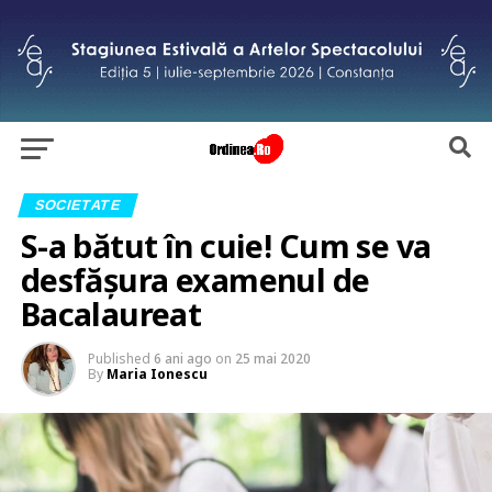
SOCIETATE
S-a bătut în cuie! Cum se va
desfăşura examenul de
Bacalaureat
Published
6 ani ago
on
25 mai 2020
By
Maria Ionescu