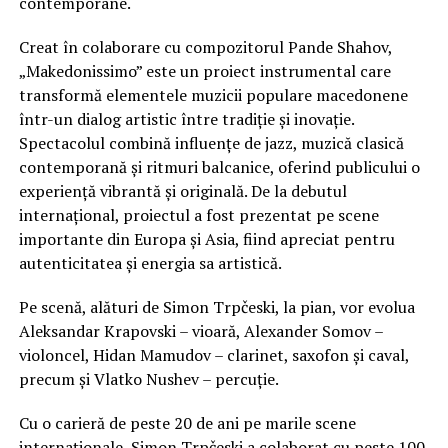
contemporane.
Creat în colaborare cu compozitorul Pande Shahov,
„Makedonissimo” este un proiect instrumental care
transformă elementele muzicii populare macedonene
într-un dialog artistic între tradiție și inovație.
Spectacolul combină influențe de jazz, muzică clasică
contemporană și ritmuri balcanice, oferind publicului o
experiență vibrantă și originală. De la debutul
internațional, proiectul a fost prezentat pe scene
importante din Europa și Asia, fiind apreciat pentru
autenticitatea și energia sa artistică.
Pe scenă, alături de Simon Trpčeski, la pian, vor evolua
Aleksandar Krapovski – vioară, Alexander Somov –
violoncel, Hidan Mamudov – clarinet, saxofon și caval,
precum și Vlatko Nushev – percuție.
Cu o carieră de peste 20 de ani pe marile scene
internaționale, Simon Trpčeski a colaborat cu peste 100