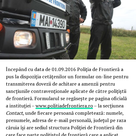
Începând cu data de 01.09.2016 Poliția de Frontieră a
pus la dispoziția cetățenilor un formular on-line pentru
transmiterea dovezii de achitare a amenzii pentru
sancțiunile contravenționale aplicate de către polițiștii
de frontieră. Formularul se regăsește pe pagina oficială
a instituției –
www.politiadefrontiera.ro
– la secțiunea
Contact
, unde fiecare persoană completează: numele,
prenumele, adresa de e-mail personală, județul pe raza
căruia își are sediul structura Poliției de Frontieră din
care face parte polițistul de frontieră care a aplicat