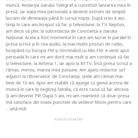
muncă. Redacţia ziarului Telegraf a constituit lansarea mea în
presă, iar viaţa mea personală a devenit extrem de simplă:
lucram de dimineaţa până în cursul nopţii. După vreo 6 ani,
timp în care am început să fac şi televiziune, la TV Neptun,
am decis să plec la subredacţia de Constanţa a ziarului
Naţional. Acela a fost momentul în care am lucrat în paralel în
presa scrisă şi în cea audio, la mai multe posturi de radio,
începând cu Europa FM şi terminând cu Mix FM. A venit apoi
perioada în care mi-am dorit mai mult şi am continuat să fac
şi televiziune, la Antena 1, iar apoi la B1TV. Însă presa scrisă a
rămas, mereu, marea mea pasiune. Am ajuns redactor şef
adjunct la Observator de Constanţa, unde am rămas mai
bine de 10 ani. Apoi am stabilit că ajunge cu genul acesta de
muncă în care îţi neglizeji familia, că este cazul să fac altceva.
Şi am devenit PR! După 5 ani, mi-am reamintit că doar presa
mă satisface din toate punctele de vedere! Motiv pentru care
... iată-mă!
ADVERTISEMENT