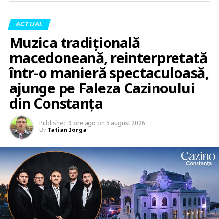
ACTUAL
Muzica tradițională
macedoneană, reinterpretată
într-o manieră spectaculoasă,
ajunge pe Faleza Cazinoului
din Constanța
Published
9 ore ago
on
5 august 2026
By
Tatian Iorga