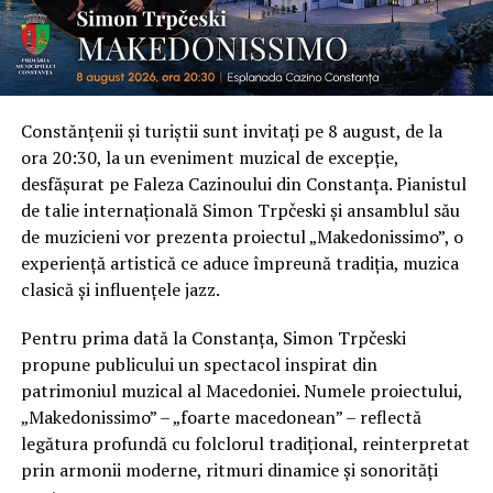
Constănțenii și turiștii sunt invitați pe 8 august, de la
ora 20:30, la un eveniment muzical de excepție,
desfășurat pe Faleza Cazinoului din Constanța. Pianistul
de talie internațională Simon Trpčeski și ansamblul său
de muzicieni vor prezenta proiectul „Makedonissimo”, o
experiență artistică ce aduce împreună tradiția, muzica
clasică și influențele jazz.
Pentru prima dată la Constanța, Simon Trpčeski
propune publicului un spectacol inspirat din
patrimoniul muzical al Macedoniei. Numele proiectului,
„Makedonissimo” – „foarte macedonean” – reflectă
legătura profundă cu folclorul tradițional, reinterpretat
prin armonii moderne, ritmuri dinamice și sonorități