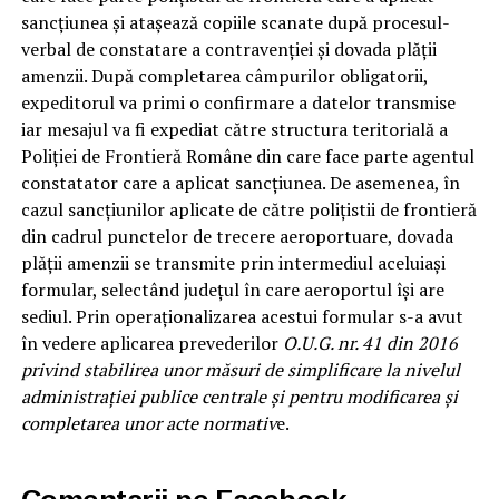
sancțiunea și atașează copiile scanate după procesul-
verbal de constatare a contravenției și dovada plății
amenzii. După completarea câmpurilor obligatorii,
expeditorul va primi o confirmare a datelor transmise
iar mesajul va fi expediat către structura teritorială a
Poliției de Frontieră Române din care face parte agentul
constatator care a aplicat sancțiunea. De asemenea, în
cazul sancțiunilor aplicate de către polițistii de frontieră
din cadrul punctelor de trecere aeroportuare, dovada
plății amenzii se transmite prin intermediul aceluiași
formular, selectând județul în care aeroportul își are
sediul. Prin operaționalizarea acestui formular s-a avut
în vedere aplicarea prevederilor
O.U.G. nr. 41 din 2016
privind stabilirea unor măsuri de simplificare la nivelul
administrației publice centrale și pentru modificarea și
completarea unor acte normativ
e.