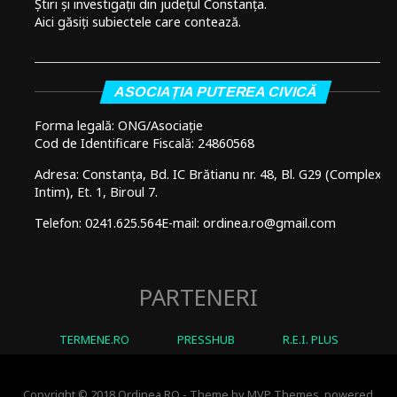
Știri și investigații din județul Constanța.
Aici găsiți subiectele care contează.
ASOCIAȚIA PUTEREA CIVICĂ
Forma legală: ONG/Asociație
Cod de Identificare Fiscală: 24860568
Adresa: Constanța, Bd. IC Brătianu nr. 48, Bl. G29 (Complex
Intim), Et. 1, Biroul 7.
Telefon: 0241.625.564
E-mail: ordinea.ro@gmail.com
PARTENERI
TERMENE.RO
PRESSHUB
R.E.I. PLUS
Copyright © 2018 Ordinea.RO - Theme by MVP Themes, powered