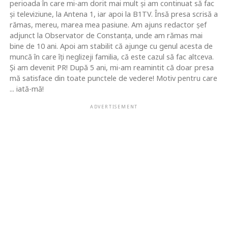
perioada în care mi-am dorit mai mult şi am continuat să fac
şi televiziune, la Antena 1, iar apoi la B1TV. Însă presa scrisă a
rămas, mereu, marea mea pasiune. Am ajuns redactor şef
adjunct la Observator de Constanţa, unde am rămas mai
bine de 10 ani. Apoi am stabilit că ajunge cu genul acesta de
muncă în care îţi neglizeji familia, că este cazul să fac altceva.
Şi am devenit PR! După 5 ani, mi-am reamintit că doar presa
mă satisface din toate punctele de vedere! Motiv pentru care
... iată-mă!
ADVERTISEMENT