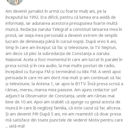
Am devenit jurnalist în urmă cu foarte mulţi ani, pe la
începutul lui 1992. Era dificil, pentru că lumea era avidă de
informaţii, iar adunarea acestora presupunea foarte multă
muncă. Redacţia ziarului Telegraf a constituit lansarea mea în
presă, iar viaţa mea personală a devenit extrem de simplă:
lucram de dimineaţa până în cursul nopţii. După vreo 6 ani,
timp în care am început să fac şi televiziune, la TV Neptun,
am decis să plec la subredacţia de Constanţa a ziarului
Naţional. Acela a fost momentul în care am lucrat în paralel în
presa scrisă şi în cea audio, la mai multe posturi de radio,
începând cu Europa FM şi terminând cu Mix FM. A venit apoi
perioada în care mi-am dorit mai mult şi am continuat să fac
şi televiziune, la Antena 1, iar apoi la B1TV. Însă presa scrisă a
rămas, mereu, marea mea pasiune. Am ajuns redactor şef
adjunct la Observator de Constanţa, unde am rămas mai
bine de 10 ani. Apoi am stabilit că ajunge cu genul acesta de
muncă în care îţi neglizeji familia, că este cazul să fac altceva.
Şi am devenit PR! După 5 ani, mi-am reamintit că doar presa
mă satisface din toate punctele de vedere! Motiv pentru care
... iată-mă!