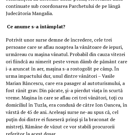
continuate sub coordonarea Parchetului de pe lângă
Judecătoria Mangalia.
Ce anume s-a întâmplat?
Potrivit unor surse demne de încredere, cele trei
persoane care se aflau noaptea la vânătoare de iepuri,
urmăreau cu mașina vânatul. Probabil din cauza vitezei
ori fiindcă au nimerit peste vreun dâmb de pământ care
i-a aruncat în aer, mașina s-a rostogolit pe câmp. În
urma impactului dur, unul dintre vânători – Vasile
Marian Băncescu, care era pasager al autoturismului, a
fost rănit grav. Din păcate, și-a pierdut viața în scurtă
vreme. Mașina în care se aflau cei trei vânători, toți cu
domiciliul în Tuzla, era condusă de către Ion Oancea, în
vârstă de 45 de ani. Aceleași surse ne-au spus că, cel
puțin doi dintre ei fuseseră prinși și la braconat de
mistreți. Rămâne de văzut ce vor stabili procurorii
referitor la acest dosar.