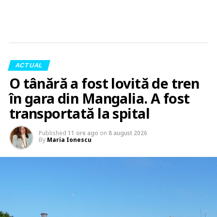
ACTUAL
O tânără a fost lovită de tren
în gara din Mangalia. A fost
transportată la spital
Published
11 ore ago
on
8 august 2026
By
Maria Ionescu