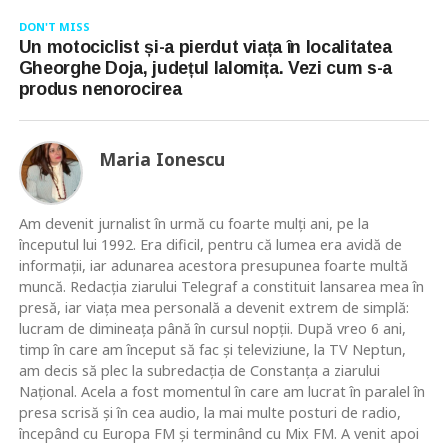
DON'T MISS
Un motociclist și-a pierdut viața în localitatea
Gheorghe Doja, județul Ialomița. Vezi cum s-a
produs nenorocirea
Maria Ionescu
Am devenit jurnalist în urmă cu foarte mulţi ani, pe la
începutul lui 1992. Era dificil, pentru că lumea era avidă de
informaţii, iar adunarea acestora presupunea foarte multă
muncă. Redacţia ziarului Telegraf a constituit lansarea mea în
presă, iar viaţa mea personală a devenit extrem de simplă:
lucram de dimineaţa până în cursul nopţii. După vreo 6 ani,
timp în care am început să fac şi televiziune, la TV Neptun,
am decis să plec la subredacţia de Constanţa a ziarului
Naţional. Acela a fost momentul în care am lucrat în paralel în
presa scrisă şi în cea audio, la mai multe posturi de radio,
începând cu Europa FM şi terminând cu Mix FM. A venit apoi