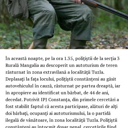
În această noapte, pe la ora 1.35, polițiștii de la secția 3
Rurală Mangalia au descoperit un autoturism de teren
răsturnat în zona extravilană a localității Tuzla.
Deplasați la fața locului, polițiștii constănțeni au găsit
autovehiculul în cauză, răsturnat pe partea dreaptă, iar
în apropiere au identificat un bărbat, de 44 de ani,
decedat. Potrivit IPJ Constanța, din primele cercetări a
fost stabilit faptul că acesta participase, alături de alți
doi bărbați, ocupanți ai autoturismului, la o partidă
ilegală de vânătoare, în zona localității Tuzla. Polițiștii
constănțeni au întocmit dosar penal, cercetările fiind