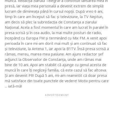
muncă. Redacţia ziarului Telegraf a constituit lansarea mea în
presă, iar viaţa mea personală a devenit extrem de simplă:
lucram de dimineaţa până în cursul nopţii. După vreo 6 ani,
timp în care am început să fac şi televiziune, la TV Neptun,
am decis să plec la subredacţia de Constanţa a ziarului
Naţional. Acela a fost momentul în care am lucrat în paralel în
presa scrisă şi în cea audio, la mai multe posturi de radio,
începând cu Europa FM şi terminând cu Mix FM. A venit apoi
perioada în care mi-am dorit mai mult şi am continuat să fac
şi televiziune, la Antena 1, iar apoi la B1TV. Însă presa scrisă a
rămas, mereu, marea mea pasiune. Am ajuns redactor şef
adjunct la Observator de Constanţa, unde am rămas mai
bine de 10 ani. Apoi am stabilit că ajunge cu genul acesta de
muncă în care îţi neglizeji familia, că este cazul să fac altceva.
Şi am devenit PR! După 5 ani, mi-am reamintit că doar presa
mă satisface din toate punctele de vedere! Motiv pentru care
... iată-mă!
ADVERTISEMENT