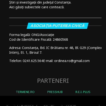
Știri și investigații din județul Constanța.
Aici găsiți subiectele care contează.
ASOCIAȚIA PUTEREA CIVICĂ
Forma legală: ONG/Asociație
Cod de Identificare Fiscală: 24860568
Adresa: Constanța, Bd. IC Brătianu nr. 48, Bl. G29 (Complex
Intim), Et. 1, Biroul 7.
Telefon: 0241.625.564
E-mail: ordinea.ro@gmail.com
PARTENERI
TERMENE.RO
PRESSHUB
R.E.I. PLUS