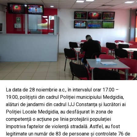
La data de 28 noiembrie a.c., în intervalul orar 17.00 –
19.00, polițiștii din cadrul Poliției municipiului Medgidia,
alături de jandarmi din cadrul IJJ Constanța și lucrători ai
Poliției Locale Medgidia, au desfășurat în zona de
competență o acțiune pe linia protejării populației
împotriva faptelor de violență stradală. Astfel, au fost
legitimate un număr de 83 de persoane și controlate 76 de