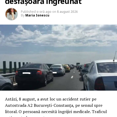
desfășoară îngreunat
Published
o oră ago
on
8 august 2026
By
Maria Ionescu
Astăzi, 8 august, a avut loc un accident rutier pe
Autostrada A2 București-Constanța, pe sensul spre
litoral. O persoană necesită îngrijiri medicale. Traficul