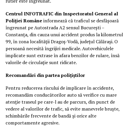
rutier este îngreunat.
Centrul INFOTRAFIC din Inspectoratul General al
Poliției Române
informează că traficul se desfășoară
îngreunat pe Autostrada A2 sensul București –
Constanța, din cauza unui accident produs la kilometrul
99, în zona localității Dragoș-Vodă, județul Călărași. O
persoană necesită îngrijiri medicale. Autovehiculele
implicate sunt extrase în afara benzilor de rulare, însă
valorile de circulație sunt ridicate.
Recomandări din partea polițiștilor
Pentru reducerea riscului de implicare în accidente,
recomandăm conducătorilor auto să verifice cu mare
atenție traseul pe care-l au de parcurs, din punct de
vedere al valorilor de trafic, să evite manevrele bruște,
schimbările frecvente de bandă și orice alte
comportamente agresive.