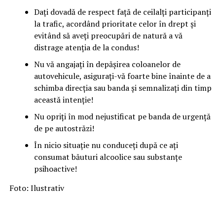
Dați dovadă de respect față de ceilalți participanți
la trafic, acordând prioritate celor în drept și
evitând să aveți preocupări de natură a vă
distrage atenția de la condus!
Nu vă angajați în depășirea coloanelor de
autovehicule, asigurați-vă foarte bine înainte de a
schimba direcția sau banda și semnalizați din timp
această intenție!
Nu opriți în mod nejustificat pe banda de urgență
de pe autostrăzi!
În nicio situație nu conduceți după ce ați
consumat băuturi alcoolice sau substanțe
psihoactive!
Foto: Ilustrativ