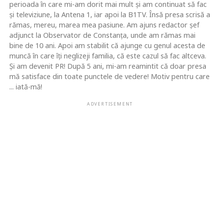
perioada în care mi-am dorit mai mult şi am continuat să fac
şi televiziune, la Antena 1, iar apoi la B1TV. Însă presa scrisă a
rămas, mereu, marea mea pasiune. Am ajuns redactor şef
adjunct la Observator de Constanţa, unde am rămas mai
bine de 10 ani. Apoi am stabilit că ajunge cu genul acesta de
muncă în care îţi neglizeji familia, că este cazul să fac altceva.
Şi am devenit PR! După 5 ani, mi-am reamintit că doar presa
mă satisface din toate punctele de vedere! Motiv pentru care
... iată-mă!
ADVERTISEMENT