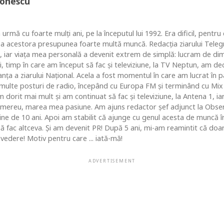
Ionescu
 urmă cu foarte mulţi ani, pe la începutul lui 1992. Era dificil, pentr
ea acestora presupunea foarte multă muncă. Redacţia ziarului Telegr
, iar viaţa mea personală a devenit extrem de simplă: lucram de dim
i, timp în care am început să fac şi televiziune, la TV Neptun, am dec
ţa a ziarului Naţional. Acela a fost momentul în care am lucrat în pa
i multe posturi de radio, începând cu Europa FM şi terminând cu Mix
 dorit mai mult şi am continuat să fac şi televiziune, la Antena 1, ia
 mereu, marea mea pasiune. Am ajuns redactor şef adjunct la Obse
 de 10 ani. Apoi am stabilit că ajunge cu genul acesta de muncă în c
 să fac altceva. Şi am devenit PR! După 5 ani, mi-am reamintit că do
vedere! Motiv pentru care ... iată-mă!
ADVERTISEMENT