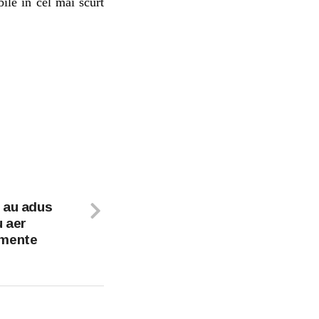
bile în cel mai scurt
 au adus
 aer
mente