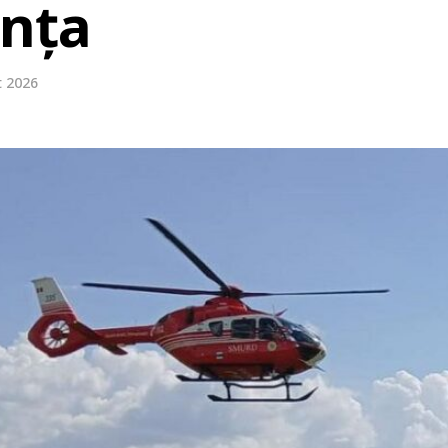
anța
t 2026