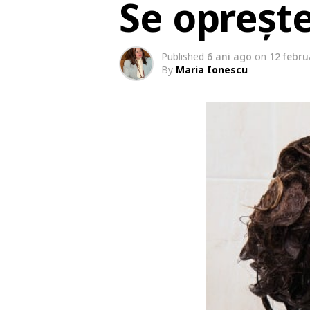
Se opreșt
Published
6 ani ago
on
12 febru
By
Maria Ionescu