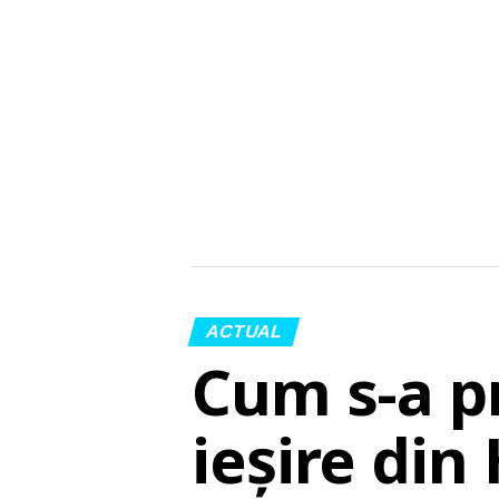
ACTUAL
Cum s-a p
ieșire din