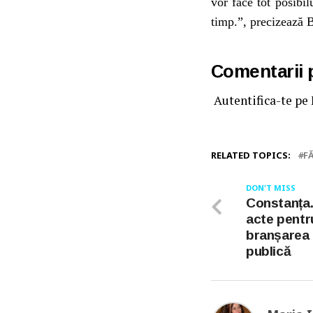
vor face tot posibil
timp.”, precizează
B
Comentarii
Autentifica-te pe
RELATED TOPICS:
F
DON'T MISS
Constanța. 
acte pentr
branșarea l
publică