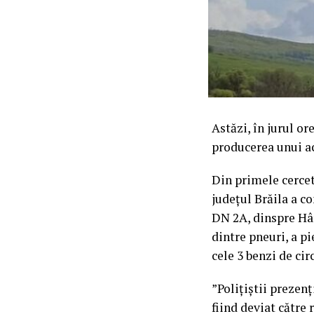
Astăzi, în jurul or
producerea unui ac
Din primele cercetă
județul Brăila a c
DN 2A, dinspre Hâr
dintre pneuri, a pi
cele 3 benzi de cir
”Polițiștii prezenț
fiind deviat către 