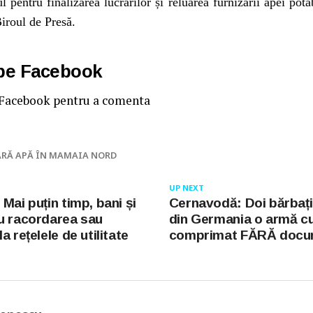
ul pentru finalizarea lucrărilor și reluarea furnizării apei pota
iroul de Presă.
 pe Facebook
 Facebook pentru a comenta
ĂRĂ APĂ ÎN MAMAIA NORD
UP NEXT
Mai puțin timp, bani și
Cernavodă: Doi bărbați
u racordarea sau
din Germania o armă cu
a rețelele de utilitate
comprimat FĂRĂ docu