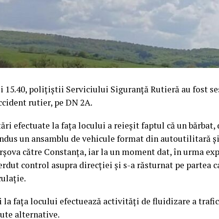
ei 15.40, polițiștii Serviciului Siguranță Rutieră au fost se
cident rutier, pe DN 2A.
ri efectuate la fața locului a reieșit faptul că un bărbat, 
ondus un ansamblu de vehicule format din autoutilitară 
șova către Constanța, iar la un moment dat, în urma exp
erdut control asupra direcției și s-a răsturnat pe partea 
culație.
i la fața locului efectuează activități de fluidizare a trafic
rute alternative.