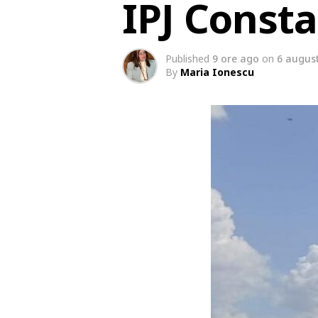
IPJ Const
Published
9 ore ago
on
6 augus
By
Maria Ionescu