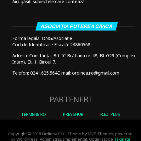
Aici găsiți subiectele care contează.
ASOCIAȚIA PUTEREA CIVICĂ
Forma legală: ONG/Asociație
Cod de Identificare Fiscală: 24860568
Adresa: Constanța, Bd. IC Brătianu nr. 48, Bl. G29 (Complex
Intim), Et. 1, Biroul 7.
Telefon: 0241.625.564
E-mail: ordinea.ro@gmail.com
PARTENERI
TERMENE.RO
PRESSHUB
R.E.I. PLUS
Copyright © 2018 Ordinea.RO - Theme by MVP Themes, powered
by WordPress. Administrat, Implementat, Optimizat de
Takmate