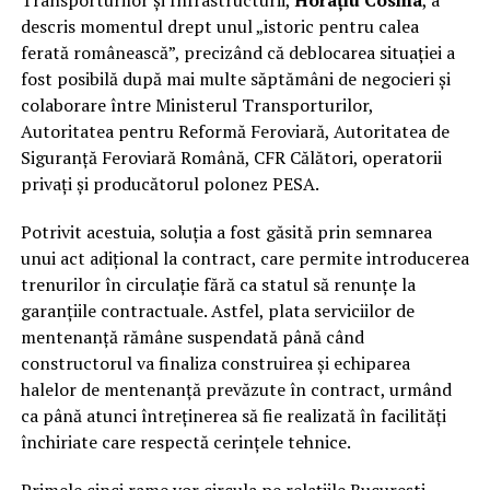
Transporturilor și Infrastructurii,
Horațiu Cosma
, a
descris momentul drept unul „istoric pentru calea
ferată românească”, precizând că deblocarea situației a
fost posibilă după mai multe săptămâni de negocieri și
colaborare între Ministerul Transporturilor,
Autoritatea pentru Reformă Feroviară, Autoritatea de
Siguranță Feroviară Română, CFR Călători, operatorii
privați și producătorul polonez PESA.
Potrivit acestuia, soluția a fost găsită prin semnarea
unui act adițional la contract, care permite introducerea
trenurilor în circulație fără ca statul să renunțe la
garanțiile contractuale. Astfel, plata serviciilor de
mentenanță rămâne suspendată până când
constructorul va finaliza construirea și echiparea
halelor de mentenanță prevăzute în contract, urmând
ca până atunci întreținerea să fie realizată în facilități
închiriate care respectă cerințele tehnice.