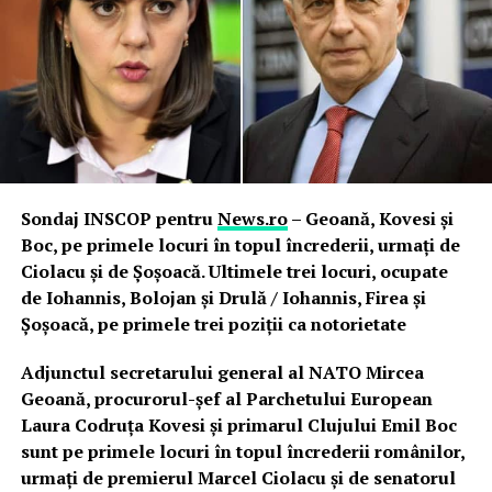
Sondaj INSCOP pentru
News.ro
– Geoană, Kovesi şi
Boc, pe primele locuri în topul încrederii, urmaţi de
Ciolacu şi de Şoşoacă. Ultimele trei locuri, ocupate
de Iohannis, Bolojan şi Drulă / Iohannis, Firea şi
Şoşoacă, pe primele trei poziţii ca notorietate
Adjunctul secretarului general al NATO Mircea
Geoană, procurorul-şef al Parchetului European
Laura Codruţa Kovesi şi primarul Clujului Emil Boc
sunt pe primele locuri în topul încrederii românilor,
urmaţi de premierul Marcel Ciolacu şi de senatorul