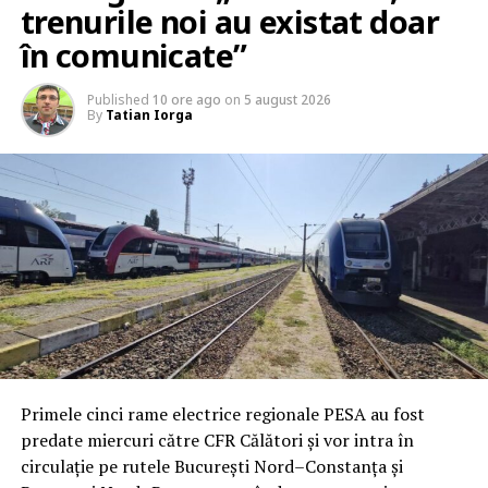
trenurile noi au existat doar
în comunicate”
Published
10 ore ago
on
5 august 2026
By
Tatian Iorga
Primele cinci rame electrice regionale PESA au fost
predate miercuri către CFR Călători și vor intra în
circulație pe rutele București Nord–Constanța și