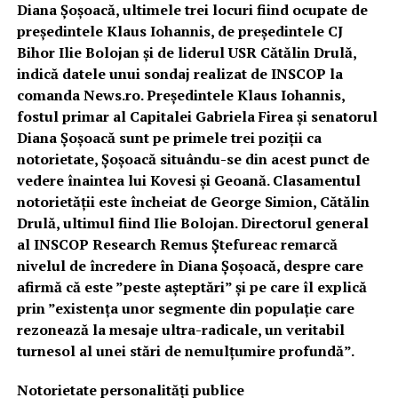
Diana Şoşoacă, ultimele trei locuri fiind ocupate de
preşedintele Klaus Iohannis, de preşedintele CJ
Bihor Ilie Bolojan şi de liderul USR Cătălin Drulă,
indică datele unui sondaj realizat de INSCOP la
comanda News.ro. Preşedintele Klaus Iohannis,
fostul primar al Capitalei Gabriela Firea şi senatorul
Diana Şoşoacă sunt pe primele trei poziţii ca
notorietate, Şoşoacă situându-se din acest punct de
vedere înaintea lui Kovesi şi Geoană. Clasamentul
notorietăţii este încheiat de George Simion, Cătălin
Drulă, ultimul fiind Ilie Bolojan. Directorul general
al INSCOP Research Remus Ştefureac remarcă
nivelul de încredere în Diana Şoşoacă, despre care
afirmă că este ”peste aşteptări” şi pe care îl explică
prin ”existenţa unor segmente din populaţie care
rezonează la mesaje ultra-radicale, un veritabil
turnesol al unei stări de nemulţumire profundă”.
Notorietate personalităţi publice