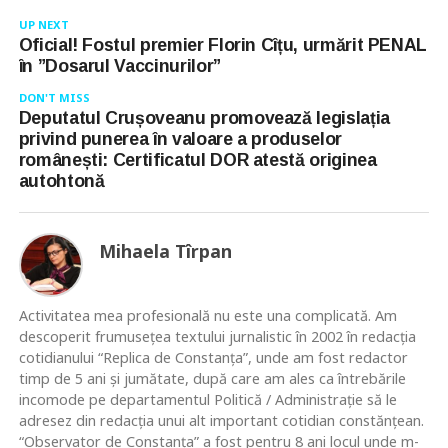
UP NEXT
Oficial! Fostul premier Florin Cîțu, urmărit PENAL
în ”Dosarul Vaccinurilor”
DON'T MISS
Deputatul Crușoveanu promovează legislația
privind punerea în valoare a produselor
românești: Certificatul DOR atestă originea
autohtonă
Mihaela Tîrpan
Activitatea mea profesională nu este una complicată. Am
descoperit frumusețea textului jurnalistic în 2002 în redacția
cotidianului “Replica de Constanța”, unde am fost redactor
timp de 5 ani și jumătate, după care am ales ca întrebările
incomode pe departamentul Politică / Administrație să le
adresez din redacția unui alt important cotidian constănțean.
“Observator de Constanța” a fost pentru 8 ani locul unde m-