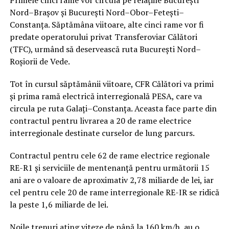
Primele cinci rame vor circula pe relațiile București
Nord–Brașov și București Nord–Obor–Fetești–
Constanța. Săptămâna viitoare, alte cinci rame vor fi
predate operatorului privat Transferoviar Călători
(TFC), urmând să deservească ruta București Nord–
Roșiorii de Vede.
Tot în cursul săptămânii viitoare, CFR Călători va primi
și prima ramă electrică interregională PESA, care va
circula pe ruta Galați–Constanța. Aceasta face parte din
contractul pentru livrarea a 20 de rame electrice
interregionale destinate curselor de lung parcurs.
Contractul pentru cele 62 de rame electrice regionale
RE-R1 și serviciile de mentenanță pentru următorii 15
ani are o valoare de aproximativ 2,78 miliarde de lei, iar
cel pentru cele 20 de rame interregionale RE-IR se ridică
la peste 1,6 miliarde de lei.
Noile trenuri ating viteze de până la 160 km/h, au o