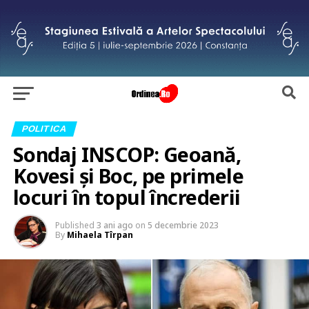
POLITICA
Sondaj INSCOP: Geoană,
Kovesi şi Boc, pe primele
locuri în topul încrederii
Published
3 ani ago
on
5 decembrie 2023
By
Mihaela Tîrpan