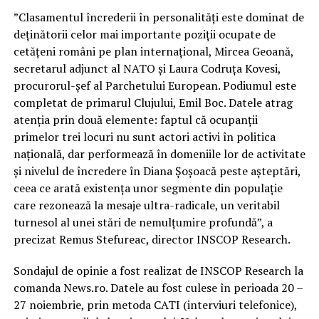
”Clasamentul încrederii în personalităţi este dominat de
deţinătorii celor mai importante poziţii ocupate de
cetăţeni români pe plan internaţional, Mircea Geoană,
secretarul adjunct al NATO şi Laura Codruţa Kovesi,
procurorul-şef al Parchetului European. Podiumul este
completat de primarul Clujului, Emil Boc. Datele atrag
atenţia prin două elemente: faptul că ocupanţii
primelor trei locuri nu sunt actori activi în politica
naţională, dar performează în domeniile lor de activitate
şi nivelul de încredere în Diana Şoşoacă peste aşteptări,
ceea ce arată existenţa unor segmente din populaţie
care rezonează la mesaje ultra-radicale, un veritabil
turnesol al unei stări de nemulţumire profundă”, a
precizat Remus Stefureac, director INSCOP Research.
Sondajul de opinie a fost realizat de INSCOP Research la
comanda News.ro. Datele au fost culese în perioada 20 –
27 noiembrie, prin metoda CATI (interviuri telefonice),