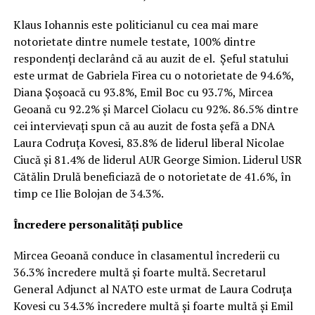
Klaus Iohannis este politicianul cu cea mai mare
notorietate dintre numele testate, 100% dintre
respondenţi declarând că au auzit de el. Şeful statului
este urmat de Gabriela Firea cu o notorietate de 94.6%,
Diana Şoşoacă cu 93.8%, Emil Boc cu 93.7%, Mircea
Geoană cu 92.2% şi Marcel Ciolacu cu 92%. 86.5% dintre
cei intervievaţi spun că au auzit de fosta şefă a DNA
Laura Codruţa Kovesi, 83.8% de liderul liberal Nicolae
Ciucă şi 81.4% de liderul AUR George Simion. Liderul USR
Cătălin Drulă beneficiază de o notorietate de 41.6%, în
timp ce Ilie Bolojan de 34.3%.
Încredere personalităţi publice
Mircea Geoană conduce în clasamentul încrederii cu
36.3% încredere multă şi foarte multă. Secretarul
General Adjunct al NATO este urmat de Laura Codruţa
Kovesi cu 34.3% încredere multă şi foarte multă şi Emil