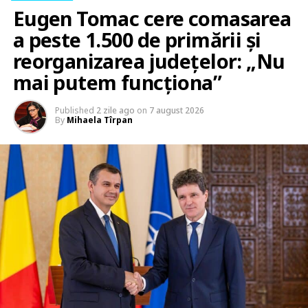
Eugen Tomac cere comasarea
a peste 1.500 de primării și
reorganizarea județelor: „Nu
mai putem funcționa”
Published
2 zile ago
on
7 august 2026
By
Mihaela Tîrpan