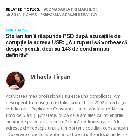
RELATED TOPICS:
COMASAREA PRIMARIILOR
EUGEN TOMAC
REFORMA ADMINISTRATIVA
DON'T MISS
Stelian Ion îi răspunde PSD după acuzațiile de
corupție la adresa USR: „Au tupeul să vorbească
despre penali, deși au 143 de condamnați
definitiv“
Mihaela Tîrpan
Activitatea mea profesională nu este una complicată. Am
descoperit frumusețea textului jurnalistic în 2002 în redacția
cotidianului “Replica de Constanța”, unde am fost redactor
timp de 5 ani și jumătate, după care am ales ca întrebările
incomode pe departamentul Politică / Administrație să le
adresez din redacția unui alt important cotidian constănțean.
“Observator de Constanța” a fost pentru 8 ani locul unde m-