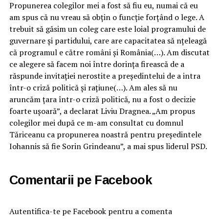
Propunerea colegilor mei a fost să fiu eu, numai că eu
am spus că nu vreau să obțin o funcție forțând o lege. A
trebuit să găsim un coleg care este loial programului de
guvernare și partidului, care are capacitatea să nțeleagă
că programul e către români și România(…). Am discutat
ce alegere să facem noi între dorința firească de a
răspunde invitației nerostite a președintelui de a intra
într-o criză politică și rațiune(…). Am ales să nu
aruncăm țara într-o criză politică, nu a fost o decizie
foarte ușoară”, a declarat Liviu Dragnea. „Am propus
colegilor mei după ce m-am consultat cu domnul
Tăriceanu ca propunerea noastră pentru președintele
Iohannis să fie Sorin Grindeanu”, a mai spus liderul PSD.
Comentarii pe Facebook
Autentifica-te pe Facebook pentru a comenta