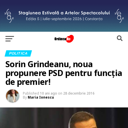
POLITICA
Sorin Grindeanu, noua
propunere PSD pentru funcția
de premier!
Published
10 ani ago
on
28 decembrie 2016
By
Maria Ionescu