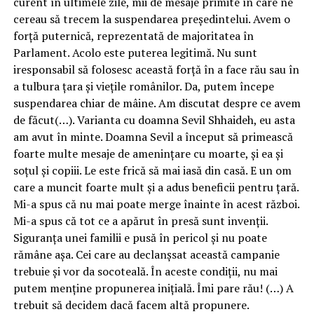
curent în ultimele zile, mii de mesaje primite în care ne
cereau să trecem la suspendarea președintelui. Avem o
forță puternică, reprezentată de majoritatea în
Parlament. Acolo este puterea legitimă. Nu sunt
iresponsabil să folosesc această forță în a face rău sau în
a tulbura țara și viețile românilor. Da, putem începe
suspendarea chiar de mâine. Am discutat despre ce avem
de făcut(…). Varianta cu doamna Sevil Shhaideh, eu asta
am avut în minte. Doamna Sevil a început să primească
foarte multe mesaje de amenințare cu moarte, și ea și
soțul și copiii. Le este frică să mai iasă din casă. E un om
care a muncit foarte mult și a adus beneficii pentru țară.
Mi-a spus că nu mai poate merge înainte în acest război.
Mi-a spus că tot ce a apărut în presă sunt invenții.
Siguranța unei familii e pusă în pericol și nu poate
rămâne așa. Cei care au declanșsat această campanie
trebuie și vor da socoteală. În aceste condiții, nu mai
putem menține propunerea inițială. Îmi pare rău! (…) A
trebuit să decidem dacă facem altă propunere.