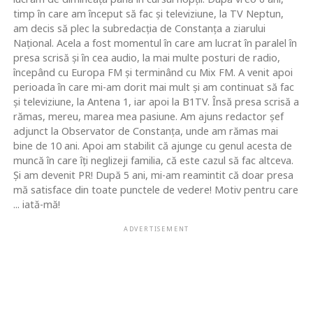
timp în care am început să fac şi televiziune, la TV Neptun,
am decis să plec la subredacţia de Constanţa a ziarului
Naţional. Acela a fost momentul în care am lucrat în paralel în
presa scrisă şi în cea audio, la mai multe posturi de radio,
începând cu Europa FM şi terminând cu Mix FM. A venit apoi
perioada în care mi-am dorit mai mult şi am continuat să fac
şi televiziune, la Antena 1, iar apoi la B1TV. Însă presa scrisă a
rămas, mereu, marea mea pasiune. Am ajuns redactor şef
adjunct la Observator de Constanţa, unde am rămas mai
bine de 10 ani. Apoi am stabilit că ajunge cu genul acesta de
muncă în care îţi neglizeji familia, că este cazul să fac altceva.
Şi am devenit PR! După 5 ani, mi-am reamintit că doar presa
mă satisface din toate punctele de vedere! Motiv pentru care
... iată-mă!
ADVERTISEMENT