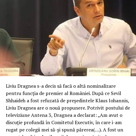
Liviu Dragnea s-a decis să facă o altă nominalizare
pentru funcția de premier al României. După ce Sevil
Shhaideh a fost refuzată de președintele Klaus Iohannis,
Liviu Dragnea are o nouă propunere. Potrivit postului de
televiziune Antena 3, Dragnea a declarat: „Am avut o
discuție profundă în Comitetul Executiv, în care i-am
rugat pe colegii mei să-și spună părerea(…). A fost un