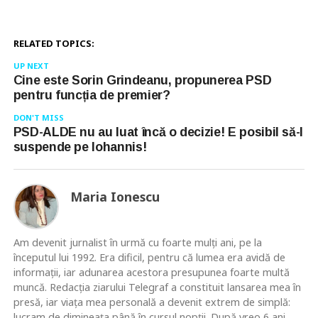
RELATED TOPICS:
UP NEXT
Cine este Sorin Grindeanu, propunerea PSD
pentru funcția de premier?
DON'T MISS
PSD-ALDE nu au luat încă o decizie! E posibil să-l
suspende pe Iohannis!
Maria Ionescu
Am devenit jurnalist în urmă cu foarte mulţi ani, pe la
începutul lui 1992. Era dificil, pentru că lumea era avidă de
informaţii, iar adunarea acestora presupunea foarte multă
muncă. Redacţia ziarului Telegraf a constituit lansarea mea în
presă, iar viaţa mea personală a devenit extrem de simplă:
lucram de dimineaţa până în cursul nopţii. După vreo 6 ani,