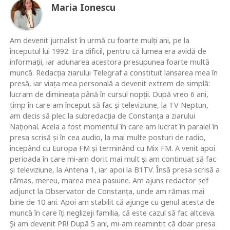
Maria Ionescu
Am devenit jurnalist în urmă cu foarte mulţi ani, pe la
începutul lui 1992. Era dificil, pentru că lumea era avidă de
informaţii, iar adunarea acestora presupunea foarte multă
muncă. Redacţia ziarului Telegraf a constituit lansarea mea în
presă, iar viaţa mea personală a devenit extrem de simplă:
lucram de dimineaţa până în cursul nopţii. După vreo 6 ani,
timp în care am început să fac şi televiziune, la TV Neptun,
am decis să plec la subredacţia de Constanţa a ziarului
Naţional. Acela a fost momentul în care am lucrat în paralel în
presa scrisă şi în cea audio, la mai multe posturi de radio,
începând cu Europa FM şi terminând cu Mix FM. A venit apoi
perioada în care mi-am dorit mai mult şi am continuat să fac
şi televiziune, la Antena 1, iar apoi la B1TV. Însă presa scrisă a
rămas, mereu, marea mea pasiune. Am ajuns redactor şef
adjunct la Observator de Constanţa, unde am rămas mai
bine de 10 ani. Apoi am stabilit că ajunge cu genul acesta de
muncă în care îţi neglizeji familia, că este cazul să fac altceva.
Şi am devenit PR! După 5 ani, mi-am reamintit că doar presa