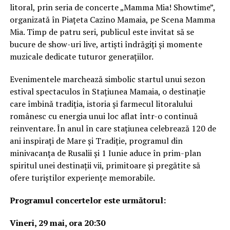
litoral, prin seria de concerte „Mamma Mia! Showtime”,
organizată în Piațeta Cazino Mamaia, pe Scena Mamma
Mia. Timp de patru seri, publicul este invitat să se
bucure de show-uri live, artiști îndrăgiți și momente
muzicale dedicate tuturor generațiilor.
Evenimentele marchează simbolic startul unui sezon
estival spectaculos în Stațiunea Mamaia, o destinație
care îmbină tradiția, istoria și farmecul litoralului
românesc cu energia unui loc aflat într-o continuă
reinventare. În anul în care stațiunea celebrează 120 de
ani inspirați de Mare și Tradiție, programul din
minivacanța de Rusalii și 1 Iunie aduce în prim-plan
spiritul unei destinații vii, primitoare și pregătite să
ofere turiștilor experiențe memorabile.
Programul concertelor este următorul:
Vineri, 29 mai, ora 20:30