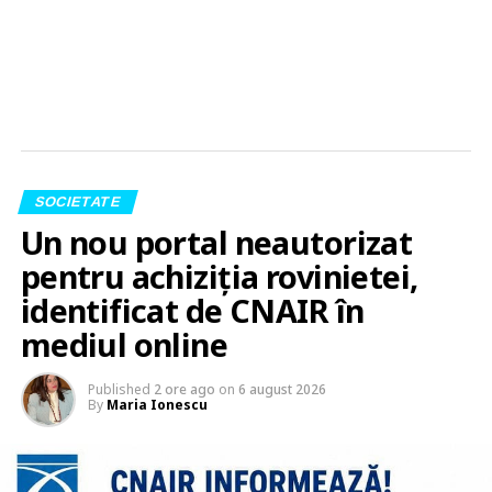
SOCIETATE
Un nou portal neautorizat
pentru achiziția rovinietei,
identificat de CNAIR în
mediul online
Published
2 ore ago
on
6 august 2026
By
Maria Ionescu