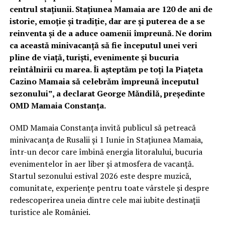
centrul stațiunii. Stațiunea Mamaia are 120 de ani de
istorie, emoție și tradiție, dar are și puterea de a se
reinventa și de a aduce oamenii împreună. Ne dorim
ca această minivacanță să fie începutul unei veri
pline de viață, turiști, evenimente și bucuria
reîntâlnirii cu marea. Îi așteptăm pe toți la Piațeta
Cazino Mamaia să celebrăm împreună începutul
sezonului”, a declarat George Măndilă, președinte
OMD Mamaia Constanța.
OMD Mamaia Constanța invită publicul să petreacă
minivacanța de Rusalii și 1 Iunie în Stațiunea Mamaia,
într-un decor care îmbină energia litoralului, bucuria
evenimentelor în aer liber și atmosfera de vacanță.
Startul sezonului estival 2026 este despre muzică,
comunitate, experiențe pentru toate vârstele și despre
redescoperirea uneia dintre cele mai iubite destinații
turistice ale României.