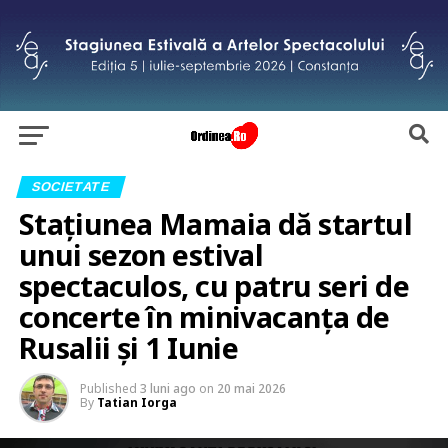
SOCIETATE
Stațiunea Mamaia dă startul
unui sezon estival
spectaculos, cu patru seri de
concerte în minivacanța de
Rusalii și 1 Iunie
Published
3 luni ago
on
20 mai 2026
By
Tatian Iorga