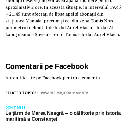
abonații deserviți nu vor avea apă la robinete pentru
aproximativ 2 ore. În această situație, în intervalul 19.45
– 21.45 sunt afectați de lipsa apei și abonații din
stațiunea Mamaia, precum și cei din zona Tomis Nord,
perimetrul delimitat de b-dul Aurel Vlaicu – b-dul Al.
Lăpușneanu – Soveja – b-dul Tomis – b-dul Aurel Vlaicu.
Comentarii pe Facebook
Autentifica-te pe Facebook pentru a comenta
RELATED TOPICS:
AVARIE MAJORĂ MAMAIA
DON'T MISS
La țărm de Marea Neagră – o călătorie prin istoria
maritimă a Constanței