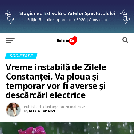
SOCIETATE
Vreme instabilă de Zilele
Constanței. Va ploua și
temporar vor fi averse și
descărcări electrice
Published
3 luni ago
on
20 mai 2026
By
Maria Ionescu