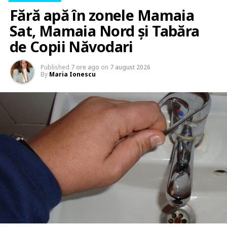
Fără apă în zonele Mamaia
Sat, Mamaia Nord și Tabăra
de Copii Năvodari
Published
7 ore ago
on
7 august 2026
By
Maria Ionescu