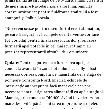
prima bandă de circulație de pe b-dul Mamaia, cu sensul
de mers înspre Năvodari. Zona a fost împrejmuită
corespunzător, iar pentru fluidizarea traficului a fost
anunțată și Poliția Locala.
”Ne cerem scuze pentru disconfortul creat abonaților,
pe care îi asigurăm că echipele de intervenție vor face
tot posibilul pentru finalizarea lucrărilor și reluarea
furnizării apei potabile în cel mai scurt timp.”, au
precizat reprezentanții Biroului de Comunicare.
Update:
Pentru a putea sista furnizarea apei pe
conducta avariată în zona hotelului Piccadilly, a fost
necesară oprirea pompării pe magistrală de la stația de
pompare Constanța Nord. Imediat, echipele de
intervenție au început să facă manevrele de vane
necesare pentru asigurarea alimentării cu apă a stațiunii
Mamaia, prin conducta DN 400. Având în vedere zona
mare deservită, până la intrarea în presiune a rețelei,