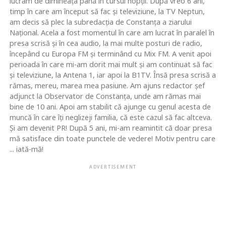
lucram de dimineaţa până în cursul nopţii. După vreo 6 ani,
timp în care am început să fac şi televiziune, la TV Neptun,
am decis să plec la subredacţia de Constanţa a ziarului
Naţional. Acela a fost momentul în care am lucrat în paralel în
presa scrisă şi în cea audio, la mai multe posturi de radio,
începând cu Europa FM şi terminând cu Mix FM. A venit apoi
perioada în care mi-am dorit mai mult şi am continuat să fac
şi televiziune, la Antena 1, iar apoi la B1TV. Însă presa scrisă a
rămas, mereu, marea mea pasiune. Am ajuns redactor şef
adjunct la Observator de Constanţa, unde am rămas mai
bine de 10 ani. Apoi am stabilit că ajunge cu genul acesta de
muncă în care îţi neglizeji familia, că este cazul să fac altceva.
Şi am devenit PR! După 5 ani, mi-am reamintit că doar presa
mă satisface din toate punctele de vedere! Motiv pentru care
... iată-mă!
ADVERTISEMENT