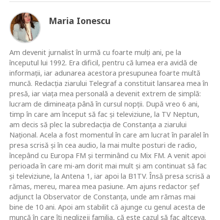
Maria Ionescu
Am devenit jurnalist în urmă cu foarte mulţi ani, pe la
începutul lui 1992. Era dificil, pentru că lumea era avidă de
informaţii, iar adunarea acestora presupunea foarte multă
muncă. Redacţia ziarului Telegraf a constituit lansarea mea în
presă, iar viaţa mea personală a devenit extrem de simplă:
lucram de dimineaţa până în cursul nopţii. După vreo 6 ani,
timp în care am început să fac şi televiziune, la TV Neptun,
am decis să plec la subredacţia de Constanţa a ziarului
Naţional. Acela a fost momentul în care am lucrat în paralel în
presa scrisă şi în cea audio, la mai multe posturi de radio,
începând cu Europa FM şi terminând cu Mix FM. A venit apoi
perioada în care mi-am dorit mai mult şi am continuat să fac
şi televiziune, la Antena 1, iar apoi la B1TV. Însă presa scrisă a
rămas, mereu, marea mea pasiune. Am ajuns redactor şef
adjunct la Observator de Constanţa, unde am rămas mai
bine de 10 ani. Apoi am stabilit că ajunge cu genul acesta de
muncă în care îţi neglizeji familia, că este cazul să fac altceva.