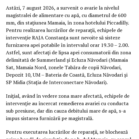
Astăzi, 7 august 2026, a survenit o avarie la nivelul
magistralei de alimentare cu apă, cu diametrul de 600
mm, din stațiunea Mamaia, în zona hotelului Piccadilly.
Pentru realizarea lucrărilor de reparații, echipele de
intervenție RAJA Constanța sunt nevoite să sisteze
furnizarea apei potabile în intervalul orar 19.30 – 2.00.
Astfel, sunt afectați de lipsa apei consumatorii din zona
delimitată de Summerland și Ecluza Năvodari (Mamaia
Sat, Mamaia Nord, zonele Tabăra de copii Năvodari,
Depozit 10, UM – Bateria de Coastă, Ecluza Năvodari și
SP Midia (Stația de Interconectare Năvodari).
Inițial, având în vedere zona mare afectată, echipele de
intervenție au încercat remedierea avariei cu conducta
sub presiune, dar din cauza debitului mare de apă, s-a
impus sistarea furnizării pe magistrală.
Pentru executarea lucrărilor de reparații, se blochează