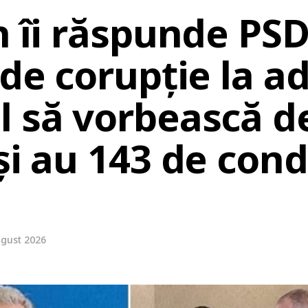
n îi răspunde PS
 de corupție la a
l să vorbească d
eși au 143 de con
ugust 2026