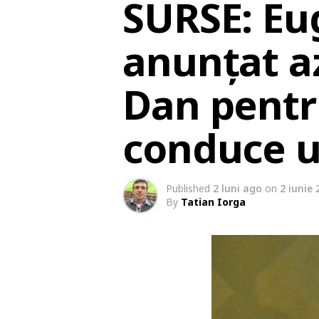
SURSE: Eu
anunțat a
Dan pentru
conduce u
Published
2 luni ago
on
2 iunie 
By
Tatian Iorga