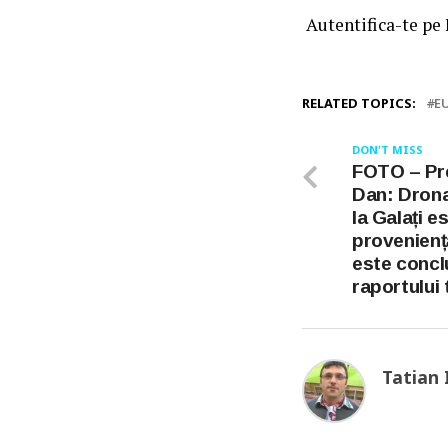
Autentifica-te pe
RELATED TOPICS:
E
DON'T MISS
FOTO – Pre
Dan: Drona
la Galați e
provenienț
este concl
raportului 
Tatian 