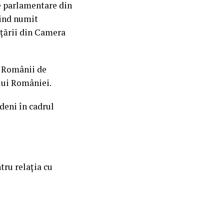
e parlamentare din
iind numit
 țării din Camera
u Românii de
elui României.
deni în cadrul
tru relația cu