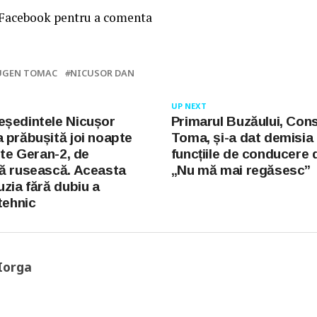
 Facebook pentru a comenta
UGEN TOMAC
NICUSOR DAN
UP NEXT
ședintele Nicușor
Primarul Buzăului, Con
 prăbușită joi noapte
Toma, și-a dat demisia 
ste Geran-2, de
funcțiile de conducere 
ă rusească. Aceasta
„Nu mă mai regăsesc”
uzia fără dubiu a
tehnic
Iorga