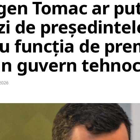
gen Tomac ar put
zi de președintel
 funcția de prem
n guvern tehnoc
2026