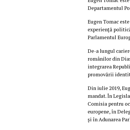
Eugen Tomac este c
Departamentul Poli
Eugen Tomac este a
experiență politic
Parlamentul Europe
De-a lungul carier
românilor din Dias
integrarea Republ
promovării identit
Din iulie 2019, Eu
mandat. În Legisla
Comisia pentru oc
europene, în Dele
și în Adunarea Pa