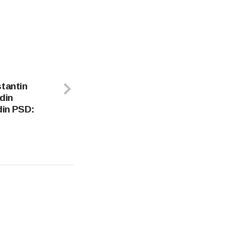
stantin
din
din PSD: