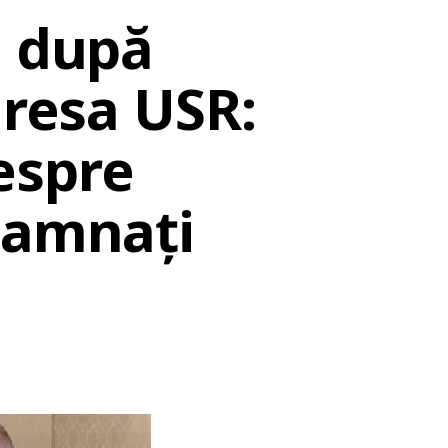
D după
dresa USR:
espre
damnați