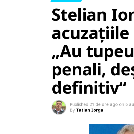
Stelian Io
acuzațiile
„Au tupeu
penali, d
definitiv“
Published
21 de ore ago
on
6 a
By
Tatian Iorga