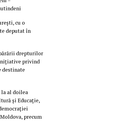
eni –
tutindeni
rești, cu o
ste deputat în
părării drepturilor
nițiative privind
e destinate
la al doilea
tură și Educație,
 democrației
a Moldova, precum