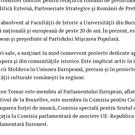
onsilier onorific pentru relația cu românii de pretutind
tică Externă, Parteneriate Strategice și Românii de Pre
bsolvent al Facultății de Istorie a Universității din Bucu
ă națională și europeană de peste 20 de ani. În prezent, e
an și președinte al Partidului Mișcarea Populară.
ei sale, a susținut în mod consecvent proiecte dedicate a
pora și din comunitățile istorice. Este implicat activ în i
icii Moldova în Uniunea Europeană, precum și în proiect
ății culturale românești în regiune.
gen Tomac este membru al Parlamentului European, aflat 
tivul de la Bruxelles, este membru în Comisia pentru Cul
uparea forței de muncă, Comisia specială pentru Scutul
gația la Comisia parlamentară de asociere UE–Republic
rlamentară Euronest.