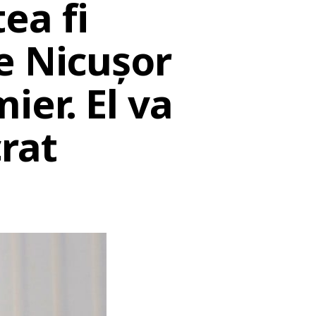
ea fi
e Nicușor
ier. El va
rat