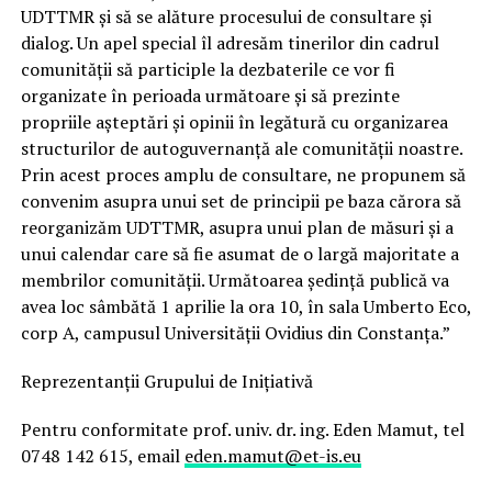
UDTTMR şi să se alăture procesului de consultare şi
dialog. Un apel special îl adresăm tinerilor din cadrul
comunităţii să participle la dezbaterile ce vor fi
organizate în perioada următoare şi să prezinte
propriile aşteptări şi opinii în legătură cu organizarea
structurilor de autoguvernanţă ale comunităţii noastre.
Prin acest proces amplu de consultare, ne propunem să
convenim asupra unui set de principii pe baza cărora să
reorganizăm UDTTMR, asupra unui plan de măsuri şi a
unui calendar care să fie asumat de o largă majoritate a
membrilor comunităţii. Următoarea şedinţă publică va
avea loc sâmbătă 1 aprilie la ora 10, în sala Umberto Eco,
corp A, campusul Universităţii Ovidius din Constanţa.”
Reprezentanţii Grupului de Iniţiativă
Pentru conformitate prof. univ. dr. ing. Eden Mamut, tel
0748 142 615, email
eden.mamut@et-is.eu