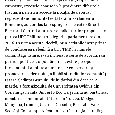
cunoaşte, excesele comise în lupta dintre diferitele
fracţiuni pentru a accede la poziţia de deputat
reprezentând minoritatea tătară în Parlamentul
României, au condus la respingerea de către Biroul
Electoral Central a tuturor candidaturilor propuse din
partea UDTTMR pentru alegerile parlamentare din
2016. În urma acestei decizii, prin acţiunile întreprinse
de conducerea nelegimă a UDTTMR în numele
comunităţii tătare, s-au încheiat a serie de acorduri cu
partide politice, colportând în acest fel, scopul
fundamental apolitic al uniunii de conservare şi
promovare a identităţii, a limbii şi tradiţiilor comunităţii
tătare. Şedinţa Grupului de iniţiativă din data de 25
martie, a fost găzduită de Universitatea Ovidius din
Constanţa în sala Umberto Eco. La şedinţă au participat
membri ai comunităţii tătare din Tulcea, Medgidia,
Mangalia, Lumina, Castelu, Cobadin, Basarabi, Valea
Seacă şi Constanţa. A fost analizată situaţia actuală şi