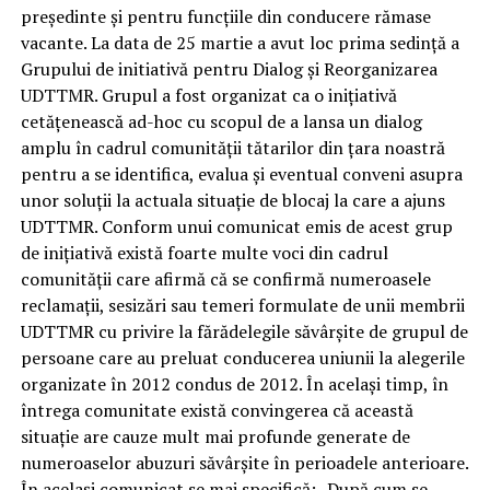
preşedinte şi pentru funcţiile din conducere rămase
vacante. La data de 25 martie a avut loc prima sedinţă a
Grupului de initiativă pentru Dialog şi Reorganizarea
UDTTMR. Grupul a fost organizat ca o iniţiativă
cetăţenească ad-hoc cu scopul de a lansa un dialog
amplu în cadrul comunităţii tătarilor din ţara noastră
pentru a se identifica, evalua şi eventual conveni asupra
unor soluţii la actuala situaţie de blocaj la care a ajuns
UDTTMR. Conform unui comunicat emis de acest grup
de iniţiativă există foarte multe voci din cadrul
comunităţii care afirmă că se confirmă numeroasele
reclamaţii, sesizări sau temeri formulate de unii membrii
UDTTMR cu privire la fărădelegile săvârşite de grupul de
persoane care au preluat conducerea uniunii la alegerile
organizate în 2012 condus de 2012. În acelaşi timp, în
întrega comunitate există convingerea că această
situaţie are cauze mult mai profunde generate de
numeroaselor abuzuri săvârşite în perioadele anterioare.
În acelaşi comunicat se mai specifică: „După cum se