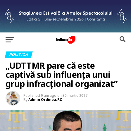
POLITICA
„UDTTMR pare că este
captivă sub influenţa unui
grup infracţional organizat”
Published
9 ani ago
on
30 martie 2017
By
Admin Ordinea.RO