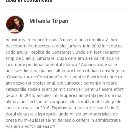
Mihaela Tîrpan
Activitatea mea profesională nu este una complicată. Am
descoperit frumusețea textului jurnalistic în 2002 în redacția
cotidianului “Replica de Constanța”, unde am fost redactor
timp de 5 ani și jumătate, după care am ales ca întrebările
incomode pe departamentul Politică / Administrație să le
adresez din redacția unui alt important cotidian constănțean.
“Observator de Constanța” a fost pentru 8 ani locul unde m-
am dezvoltat profesional, am cunoscut oameni din toate
categoriile sociale și am primit aprecieri pentru fiecare efort
depus. În 2015, am ales întreruperea activității pentru a mă
alătura unei echipe de campanie electorală pentru alegerile
locale din vara lui 2016. Experiența a fost interesantă, însă
dorul de tastele laptopului unde-mi scriam materialele de
presă nu m-au lăsat să-mi doresc o carieră în administrație.
Așa am ales “Ordinea.ro”!