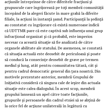
acţiunile întreprinse de către diferitele fracţiuni şi
grupuscule care îngrijorează pe toţi membrii comunităţii
începând de la alegeri făcute în mare grabă la diferite
filiale, la acţiuni în instanţă şamd. Participanţii la şedinţă
au constatat cu îngrijorare că există numeroase indicii
că UDTTMR pare că este captivă sub influenţa unui grup
infracţional organizat şi că probabil, este imperios
necesar ca această situaţie să fie analizată de către
organele abilitate ale statului. De asemenea, se constată
că situaţia actuală este deosebit de periculoasă şi poate
să conducă la consecinţe deosebit de grave pe termen
mediul şi lung, atât pentru comunitatea tătară, cât şi
pentru cadrul democratic general din ţara noastră. Din
motivele prezentate anterior, membrii Grupului de
Iniţiativă consideră că singura cale de ieşire din actuala
situaţie este calea dialogului. În acest scop, membrii
grupului lansează un apel către toate facţiunile,
grupurile şi persoanele din cadrul etniei să se abţină de
la orice fel de acţiune unilaterală în legătură cu