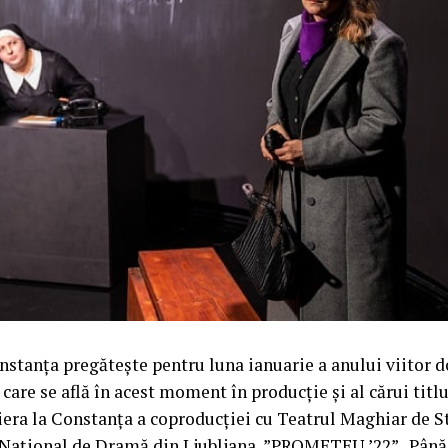
nstanța pregătește pentru luna ianuarie a anului viitor 
 care se află în acest moment în producție și al cărui titlu
era la Constanța a coproducției cu Teatrul Maghiar de St
 Național de Dramă din Ljubljana, ”PROMETEU ’22”. Până 