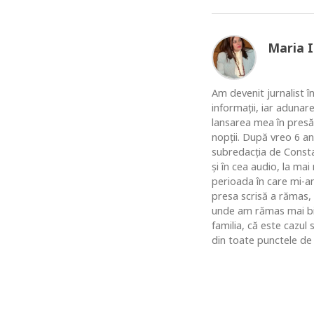
Maria 
Am devenit jurnalist în
informaţii, iar adunar
lansarea mea în presă
nopţii. După vreo 6 an
subredacţia de Constan
şi în cea audio, la ma
perioada în care mi-am
presa scrisă a rămas,
unde am rămas mai bine
familia, că este cazul
din toate punctele de 