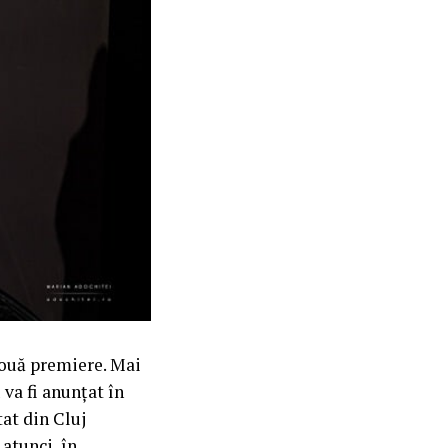
două premiere. Mai
 va fi anunțat în
at din Cluj
atunci, în