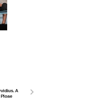
vidius. A
 Ploae