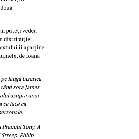
 două
ean puteți vedea
n distribuție:
extului îi aparține
tumele, de Ioana
 pe lângă biserica
i când sora James
ului asupra unui
a ce face ca
personale.
cu Premiul Tony. A
 Streep, Philip