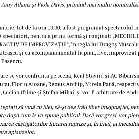
Amy Adams și Viola Davis, primind mai multe nominalizăr
brie, tot de la ora 19.00, a fost programat spectacolul c
 spectatori, pentru a primi formă și conținut: „MECIU
CTIV DE IMPROVIZAȚIE”, în regia lui Dragoș Muscalu,
rașcu și cu acompaniamentul la pian, live, improvizat p
 Pasencu.
are se vor confrunta pe scenă, Real Stavrid și AC Biban s
Lupu, Florin Aioane, Remus Archip, Mirela Pană, respecti
Lucian Iftime și Ștefan Mihai, și vor fi arbitrate de Andr
teptați să vină cu idei, să-și dea frâu liber imaginației, pen
nta după cum le va spune publicul. Dacă vor greși, vor pie
area câștigătorilor fiecărei reprize și, în final, ai meciului
ata aplauzelor.