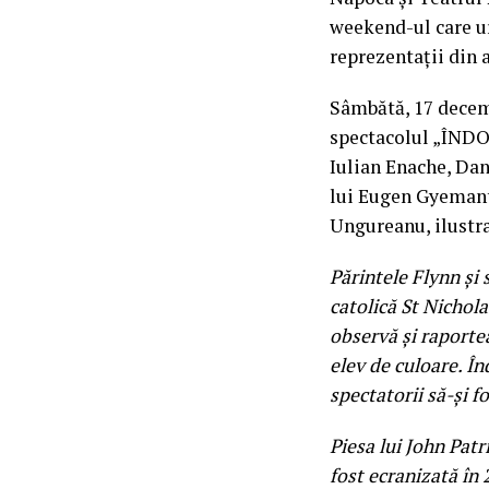
weekend-ul care u
reprezentații din 
Sâmbătă, 17 decemb
spectacolul „ÎNDOI
Iulian Enache, Dan
lui Eugen Gyemant
Ungureanu, ilustra
Părintele Flynn și 
catolică St Nichola
observă și raporte
elev de culoare. În
spectatorii să-și 
Piesa lui John Patr
fost ecranizată în 