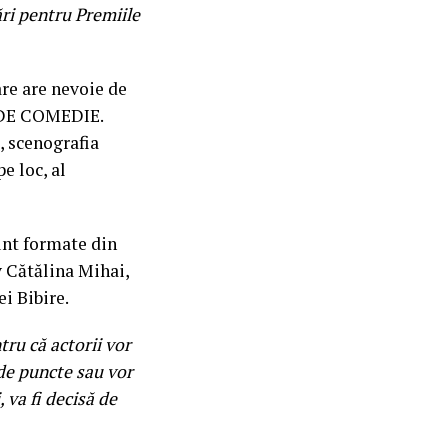
i pentru Premiile
are are nevoie de
L DE COMEDIE.
 scenografia
e loc, al
unt formate din
v Cătălina Mihai,
ei Bibire.
tru că actorii vor
rde puncte sau vor
, va fi decisă de