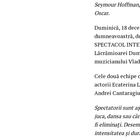
Seymour Hoffman, 
Oscar.
Duminică, 18 decem
dumneavoastră, de
SPECTACOL INTERA
Lăcrămioarei Dumit
muzicianului Vlad
Cele două echipe c
actorii Ecaterina 
Andrei Cantaragiu, 
Spectatorii sunt aș
juca, dansa sau câ
fi eliminați. Desemn
intensitatea și dur