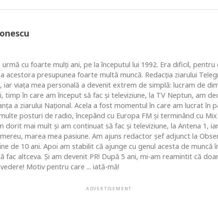
Ionescu
 urmă cu foarte mulţi ani, pe la începutul lui 1992. Era dificil, pentr
ea acestora presupunea foarte multă muncă. Redacţia ziarului Telegr
, iar viaţa mea personală a devenit extrem de simplă: lucram de dim
i, timp în care am început să fac şi televiziune, la TV Neptun, am dec
ţa a ziarului Naţional. Acela a fost momentul în care am lucrat în pa
i multe posturi de radio, începând cu Europa FM şi terminând cu Mix
 dorit mai mult şi am continuat să fac şi televiziune, la Antena 1, ia
 mereu, marea mea pasiune. Am ajuns redactor şef adjunct la Obse
 de 10 ani. Apoi am stabilit că ajunge cu genul acesta de muncă în c
 să fac altceva. Şi am devenit PR! După 5 ani, mi-am reamintit că do
vedere! Motiv pentru care ... iată-mă!
ADVERTISEMENT