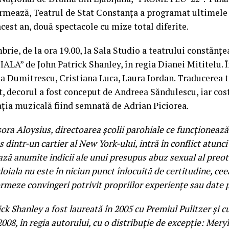
rmează, Teatrul de Stat Constanța a programat ultimele
acest an, două spectacole cu mize total diferite.
rie, de la ora 19.00, la Sala Studio a teatrului constănț
ALA” de John Patrick Shanley, în regia Dianei Mititelu. Î
a Dumitrescu, Cristiana Luca, Laura Iordan. Traducerea t
, decorul a fost conceput de Andreea Săndulescu, iar cos
ția muzicală fiind semnată de Adrian Piciorea.
sora Aloysius, directoarea școlii parohiale ce funcționează
s dintr-un cartier al New York-ului, intră în conflict atunc
ază anumite indicii ale unui presupus abuz sexual al preot
doiala nu este în niciun punct înlocuită de certitudine, cee
formeze convingeri potrivit propriilor experiențe sau date 
ick Shanley a fost laureată în 2005 cu Premiul Pulitzer și 
2008, în regia autorului, cu o distribuție de excepție: Meryl