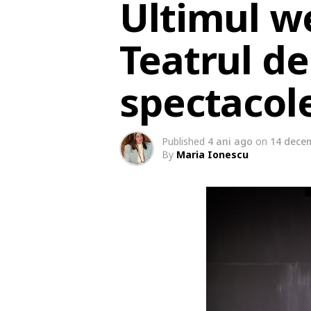
Ultimul we
Teatrul de
spectacol
Published
4 ani ago
on
14 dece
By
Maria Ionescu