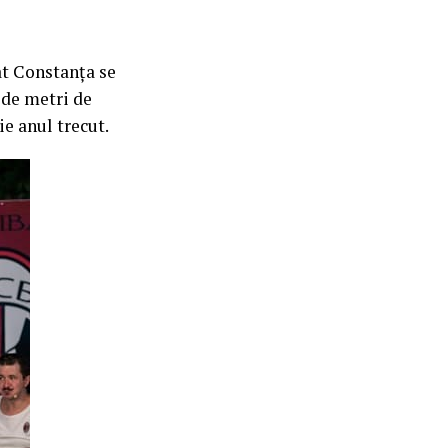
at Constanța se
0 de metri de
e anul trecut.