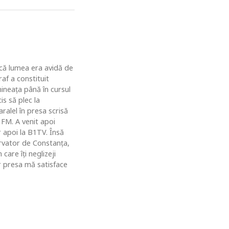
u că lumea era avidă de
af a constituit
ineaţa până în cursul
is să plec la
ralel în presa scrisă
 FM. A venit apoi
r apoi la B1TV. Însă
rvator de Constanţa,
are îţi neglizeji
ar presa mă satisface