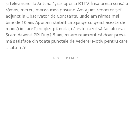
şi televiziune, la Antena 1, iar apoi la B1TV. Însă presa scrisă a
rămas, mereu, marea mea pasiune. Am ajuns redactor şef
adjunct la Observator de Constanţa, unde am rămas mai
bine de 10 ani. Apoi am stabilit că ajunge cu genul acesta de
muncă în care îţi neglizeji familia, că este cazul să fac altceva.
Şi am devenit PR! După 5 ani, mi-am reamintit că doar presa
mă satisface din toate punctele de vedere! Motiv pentru care
... iată-mă!
ADVERTISEMENT