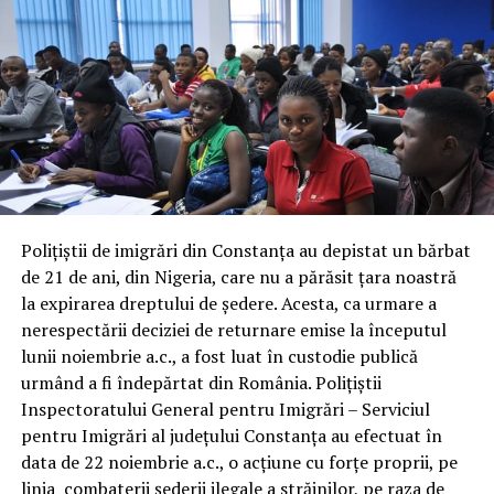
Poliţiştii de imigrări din Constanța au depistat un bărbat
de 21 de ani, din Nigeria, care nu a părăsit țara noastră
la expirarea dreptului de şedere. Acesta, ca urmare a
nerespectării deciziei de returnare emise la începutul
lunii noiembrie a.c., a fost luat în custodie publică
urmând a fi îndepărtat din România. Poliţiştii
Inspectoratului General pentru Imigrări – Serviciul
pentru Imigrări al judeţului Constanța au efectuat în
data de 22 noiembrie a.c., o acțiune cu forțe proprii, pe
linia combaterii șederii ilegale a străinilor, pe raza de