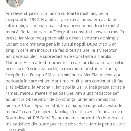
Am devenit jurnalist în urmă cu foarte mulţi ani, pe la
începutul lui 1992. Era dificil, pentru că lumea era avidă de
informaţii, iar adunarea acestora presupunea foarte multă
muncă. Redacţia ziarului Telegraf a constituit lansarea mea în
presă, iar viaţa mea personală a devenit extrem de simplă:
lucram de dimineaţa până în cursul nopţii. După vreo 6 ani,
timp în care am început să fac şi televiziune, la TV Neptun,
am decis să plec la subredacţia de Constanţa a ziarului
Naţional. Acela a fost momentul în care am lucrat în paralel în
presa scrisă şi în cea audio, la mai multe posturi de radio,
începând cu Europa FM şi terminând cu Mix FM. A venit apoi
perioada în care mi-am dorit mai mult şi am continuat să fac
şi televiziune, la Antena 1, iar apoi la B1TV. Însă presa scrisă a
rămas, mereu, marea mea pasiune. Am ajuns redactor şef
adjunct la Observator de Constanţa, unde am rămas mai
bine de 10 ani. Apoi am stabilit că ajunge cu genul acesta de
muncă în care îţi neglizeji familia, că este cazul să fac altceva.
Şi am devenit PR! După 5 ani, mi-am reamintit că doar presa
mă satisface din toate punctele de vedere! Motiv pentru care
... iată-mă!