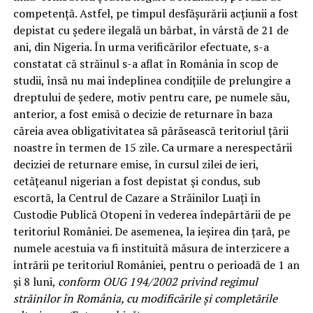
competență. Astfel, pe timpul desfăşurării acţiunii a fost
depistat cu ședere ilegală un bărbat, în vârstă de 21 de
ani, din Nigeria. În urma verificărilor efectuate, s-a
constatat că străinul s-a aflat în România în scop de
studii, însă nu mai îndeplinea condițiile de prelungire a
dreptului de ședere, motiv pentru care, pe numele său,
anterior, a fost emisă o decizie de returnare în baza
căreia avea obligativitatea să părăsească teritoriul țării
noastre în termen de 15 zile. Ca urmare a nerespectării
deciziei de returnare emise, în cursul zilei de ieri,
cetățeanul nigerian a fost depistat și condus, sub
escortă, la Centrul de Cazare a Străinilor Luați în
Custodie Publică Otopeni în vederea îndepărtării de pe
teritoriul României. De asemenea, la ieșirea din țară, pe
numele acestuia va fi instituită măsura de interzicere a
intrării pe teritoriul României, pentru o perioadă de 1 an
și 8 luni,
conform OUG 194/2002 privind regimul
străinilor în România, cu modificările și completările