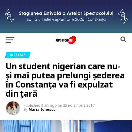
ACTUAL
Un student nigerian care nu-
și mai putea prelungi șederea
în Constanța va fi expulzat
din țară
Published
9 ani ago
on
23 noiembrie 2017
By
Maria Ionescu