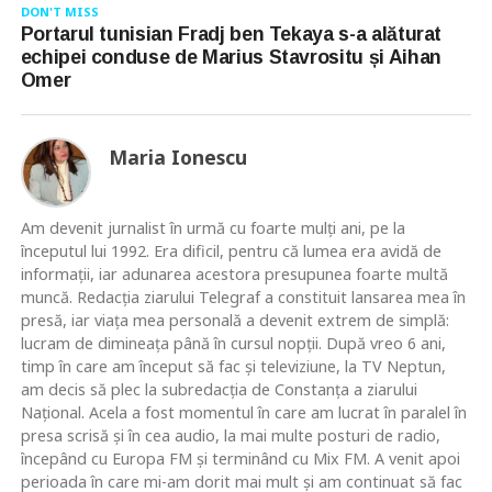
DON'T MISS
Portarul tunisian Fradj ben Tekaya s-a alăturat
echipei conduse de Marius Stavrositu și Aihan
Omer
Maria Ionescu
Am devenit jurnalist în urmă cu foarte mulţi ani, pe la
începutul lui 1992. Era dificil, pentru că lumea era avidă de
informaţii, iar adunarea acestora presupunea foarte multă
muncă. Redacţia ziarului Telegraf a constituit lansarea mea în
presă, iar viaţa mea personală a devenit extrem de simplă:
lucram de dimineaţa până în cursul nopţii. După vreo 6 ani,
timp în care am început să fac şi televiziune, la TV Neptun,
am decis să plec la subredacţia de Constanţa a ziarului
Naţional. Acela a fost momentul în care am lucrat în paralel în
presa scrisă şi în cea audio, la mai multe posturi de radio,
începând cu Europa FM şi terminând cu Mix FM. A venit apoi
perioada în care mi-am dorit mai mult şi am continuat să fac