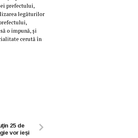
ei prefectului,
lizarea legăturilor
prefectului,
 să o impună, și
ialitate cerută în
uţin 25 de
gie vor ieși