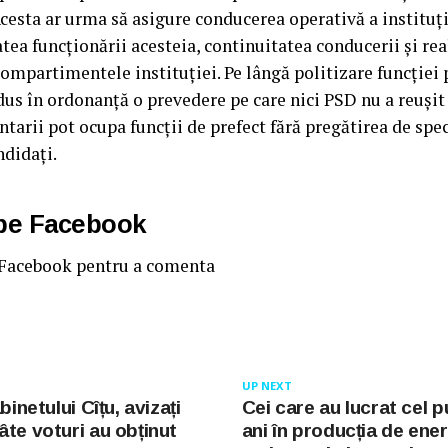
Acesta ar urma să asigure conducerea operativă a instituți
atea funcționării acesteia, continuitatea conducerii şi rea
compartimentele instituției. Pe lângă politizare funcției 
dus în ordonanță o prevedere pe care nici PSD nu a reușit
arii pot ocupa funcții de prefect fără pregătirea de spec
ndidați.
 pe Facebook
 Facebook pentru a comenta
UP NEXT
binetului Cîțu, avizați
Cei care au lucrat cel p
âte voturi au obținut
ani în producția de ener