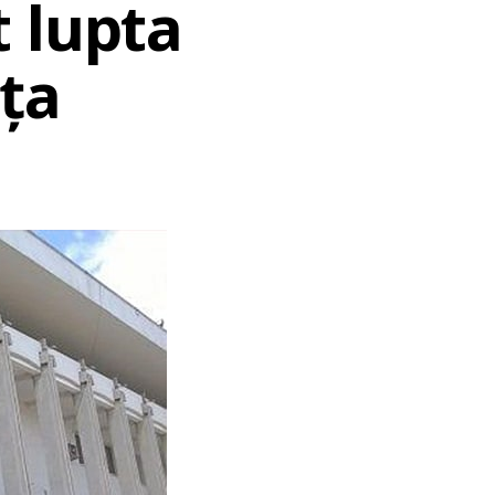
 lupta
ța