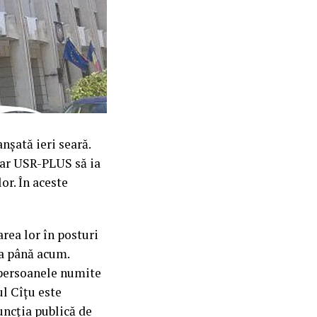
nșată ieri seară.
 iar USR-PLUS să ia
or. În aceste
area lor în posturi
ra până acum.
ă persoanele numite
ul Cîțu este
funcția publică de