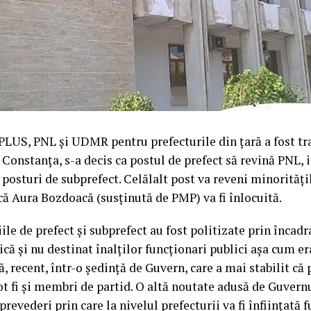
LUS, PNL și UDMR pentru prefecturile din țară a fost tra
e Constanța, s-a decis ca postul de prefect să revină PNL,
posturi de subprefect. Celălalt post va reveni minoritățil
 că Aura Bozdoacă (susținută de PMP) va fi înlocuită.
le de prefect și subprefect au fost politizate prin încadr
că și nu destinat înalților funcționari publici așa cum e
ă, recent, într-o ședință de Guvern, care a mai stabilit c
pot fi și membri de partid. O altă noutate adusă de Guvern
revederi prin care la nivelul prefecturii va fi înființată 