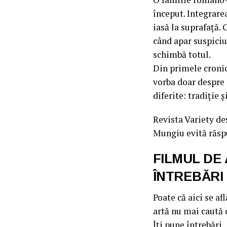
început. Integrarea
iasă la suprafață. 
când apar suspiciun
schimbă totul.
Din primele cronic
vorba doar despre 
diferite: tradiție 
Revista Variety de
Mungiu evită răsp
FILMUL DE
ÎNTREBĂRI
Poate că aici se af
artă nu mai caută 
Îți pune întrebări.