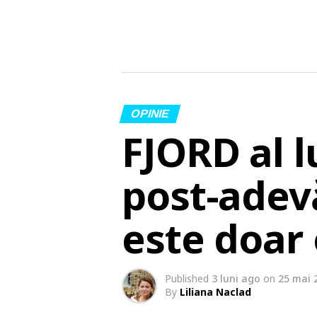
OPINIE
FJORD al l
post-adevă
este doar 
Published
3 luni ago
on
25 mai 
By
Liliana Naclad