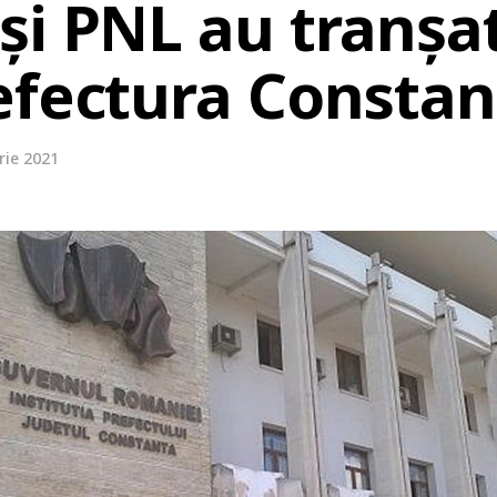
și PNL au tranșat
efectura Constan
rie 2021