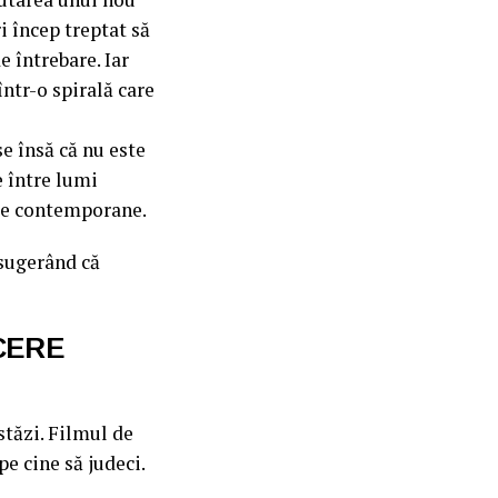
i încep treptat să
e întrebare. Iar
într-o spirală care
e însă că nu este
e între lumi
iale contemporane.
 sugerând că
CERE
stăzi. Filmul de
e cine să judeci.