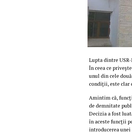
Lupta dintre USR-P
În ceea ce priveșt
unul din cele două 
condiții, este clar
Amintim că, funcții
de demnitate publi
Decizia a fost luat
în aceste funcții 
introducerea unei p