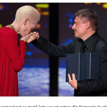
norvegiană se mută într-un sat retras din Norvegia în că