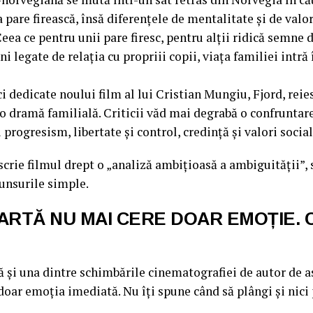
 pare firească, însă diferențele de mentalitate și de valor
Ceea ce pentru unii pare firesc, pentru alții ridică semne d
i legate de relația cu propriii copii, viața familiei intră 
i dedicate noului film al lui Cristian Mungiu, Fjord, reies
o dramă familială. Criticii văd mai degrabă o confruntar
și progresism, libertate și control, credință și valori soc
scrie filmul drept o „analiză ambițioasă a ambiguității”,
unsurile simple.
 ARTĂ NU MAI CERE DOAR EMOȚIE. 
lă și una dintre schimbările cinematografiei de autor de a
doar emoția imediată. Nu îți spune când să plângi și nici p