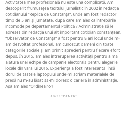
Activitatea mea profesională nu este una complicată. Am
descoperit frumusețea textului jurnalistic în 2002 în redacția
cotidianului “Replica de Constanța”, unde am fost redactor
timp de 5 ani și jumătate, după care am ales ca întrebările
incomode pe departamentul Politică / Administrație să le
adresez din redacția unui alt important cotidian constănțean.
“Observator de Constanța” a fost pentru 8 ani locul unde m-
am dezvoltat profesional, am cunoscut oameni din toate
categoriile sociale și am primit aprecieri pentru fiecare efort
depus. În 2015, am ales întreruperea activității pentru a mă
alătura unei echipe de campanie electorală pentru alegerile
locale din vara lui 2016. Experiența a fost interesantă, însă
dorul de tastele laptopului unde-mi scriam materialele de
presă nu m-au lăsat să-mi doresc o carieră în administrație.
Așa am ales “Ordinea.ro”!
ADVERTISEMENT