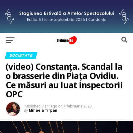
SOCIETATE
(video) Constanța. Scandal la
o brasserie din Piața Ovidiu.
Ce măsuri au luat inspectorii
OPC
Published
7 ani ago
on
4 februarie 2020
By
Mihaela Tîrpan