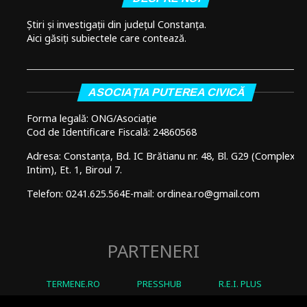
Știri și investigații din județul Constanța.
Aici găsiți subiectele care contează.
ASOCIAȚIA PUTEREA CIVICĂ
Forma legală: ONG/Asociație
Cod de Identificare Fiscală: 24860568
Adresa: Constanța, Bd. IC Brătianu nr. 48, Bl. G29 (Complex
Intim), Et. 1, Biroul 7.
Telefon: 0241.625.564
E-mail: ordinea.ro@gmail.com
PARTENERI
TERMENE.RO
PRESSHUB
R.E.I. PLUS