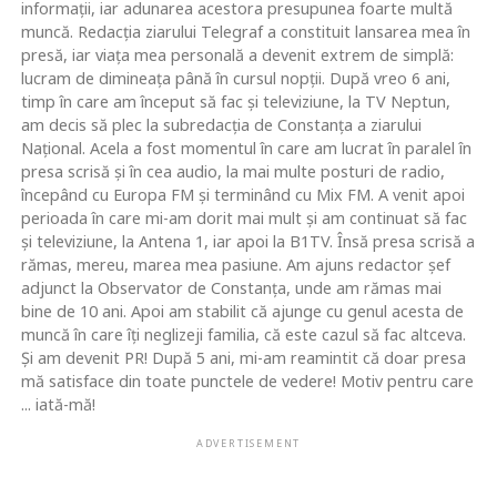
informaţii, iar adunarea acestora presupunea foarte multă
muncă. Redacţia ziarului Telegraf a constituit lansarea mea în
presă, iar viaţa mea personală a devenit extrem de simplă:
lucram de dimineaţa până în cursul nopţii. După vreo 6 ani,
timp în care am început să fac şi televiziune, la TV Neptun,
am decis să plec la subredacţia de Constanţa a ziarului
Naţional. Acela a fost momentul în care am lucrat în paralel în
presa scrisă şi în cea audio, la mai multe posturi de radio,
începând cu Europa FM şi terminând cu Mix FM. A venit apoi
perioada în care mi-am dorit mai mult şi am continuat să fac
şi televiziune, la Antena 1, iar apoi la B1TV. Însă presa scrisă a
rămas, mereu, marea mea pasiune. Am ajuns redactor şef
adjunct la Observator de Constanţa, unde am rămas mai
bine de 10 ani. Apoi am stabilit că ajunge cu genul acesta de
muncă în care îţi neglizeji familia, că este cazul să fac altceva.
Şi am devenit PR! După 5 ani, mi-am reamintit că doar presa
mă satisface din toate punctele de vedere! Motiv pentru care
... iată-mă!
ADVERTISEMENT