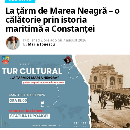
La țărm de Marea Neagră – o
călătorie prin istoria
maritimă a Constanței
Published
2 ore ago
on
7 august 2026
By
Maria Ionescu