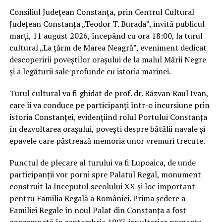
Consiliul Județean Constanța, prin Centrul Cultural
Județean Constanța „Teodor T. Burada”, invită publicul
marți, 11 august 2026, începând cu ora 18:00, la turul
cultural „La țărm de Marea Neagră”, eveniment dedicat
descoperirii poveștilor orașului de la malul Mării Negre
și a legăturii sale profunde cu istoria marinei.
Turul cultural va fi ghidat de prof. dr. Răzvan Raul Ivan,
care îi va conduce pe participanți într-o incursiune prin
istoria Constanței, evidențiind rolul Portului Constanța
în dezvoltarea orașului, povești despre bătălii navale și
epavele care păstrează memoria unor vremuri trecute.
Punctul de plecare al turului va fi Lupoaica, de unde
participanții vor porni spre Palatul Regal, monument
construit la începutul secolului XX și loc important
pentru Familia Regală a României. Prima ședere a
Familiei Regale în noul Palat din Constanța a fost