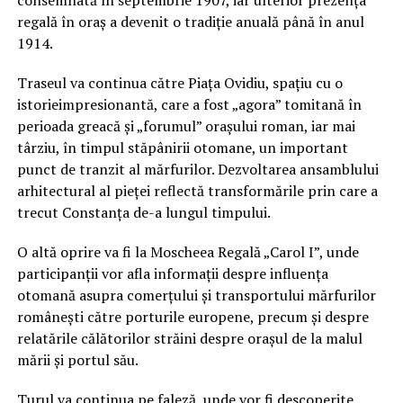
consemnată în septembrie 1907, iar ulterior prezența
regală în oraș a devenit o tradiție anuală până în anul
1914.
Traseul va continua către Piața Ovidiu, spațiu cu o
istorieimpresionantă, care a fost „agora” tomitană în
perioada greacă și „forumul” orașului roman, iar mai
târziu, în timpul stăpânirii otomane, un important
punct de tranzit al mărfurilor. Dezvoltarea ansamblului
arhitectural al pieței reflectă transformările prin care a
trecut Constanța de-a lungul timpului.
O altă oprire va fi la Moscheea Regală „Carol I”, unde
participanții vor afla informații despre influența
otomană asupra comerțului și transportului mărfurilor
românești către porturile europene, precum și despre
relatările călătorilor străini despre orașul de la malul
mării și portul său.
Turul va continua pe faleză, unde vor fi descoperite