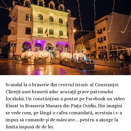
Scandal la o braserie din centrul istoric al Constanței.
Clienții unei braserii aduc acuzații grave patronului
localului. Un constănțean a postat pe Facebook un video
filmat în Brasseria Manara din Piața Ovidiu. Din imagini
se vede cum, pe lângă o cafea comandată, acestuia i s-a
impus să comande și de mâncare… pentru a ajunge la
limita impusă de de lei.