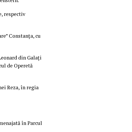
enstern.
, respectiv
are” Constanța, cu
Leonard din Galați
rul de Operetă
ei Reza, în regia
amenajată în Parcul