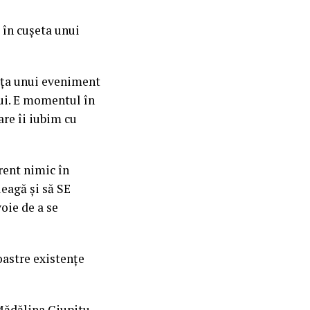
 în cușeta unui
 fața unui eveniment
lui. E momentul în
are îi iubim cu
rent nimic în
eagă și să SE
oie de a se
oastre existențe
Mădălina Ciupitu.