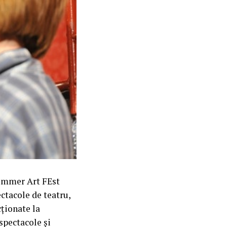
Summer Art FEst
ctacole de teatru,
cționate la
spectacole și