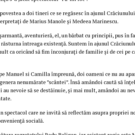
povestea a doi tineri ce se regăsesc în ajunul Crăciunului
nterpretați de Marius Manole și Medeea Marinescu.
 șarmantă, aventurieră, el, un bărbat cu principii, pus în
 răsturna întreaga existență. Suntem în ajunul Crăciunu
lt ca oricând să fim înconjurați de familie și de cei pe c
 pe Manuel si Camilla împreună, doi oameni ce nu au apa
genera nenumărate ”scântei”. Însă amândoi caută să înțel
 au nevoie să se destăinuie, și mai mult, amândoi au nev
tate.
un spectacol care ne invită să reflectăm asupra propriei n
onveniență socială.
tura regretatului Radu Beligan, iar asistent regie este 