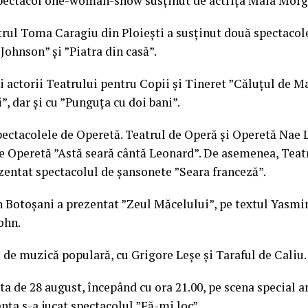
spectacol one-woman-show susținut de actrița Maia Morg
ul Toma Caragiu din Ploiești a susținut două spectacole
ohnson” și ”Piatra din casă”.
și actorii Teatrului pentru Copii și Tineret ”Căluțul de M
”, dar și cu ”Punguța cu doi bani”.
spectacolele de Operetă. Teatrul de Operă și Operetă Nae 
e Operetă ”Astă seară cântă Leonard”. De asemenea, Teat
zentat spectacolul de șansonete ”Seara franceză”.
n Botoșani a prezentat ”Zeul Măcelului”, pe textul Yasmin
ohn.
e de muzică populară, cu Grigore Leșe și Taraful de Caliu.
ata de 28 august, începând cu ora 21.00, pe scena special 
ța s-a jucat spectacolul ”Fă-mi loc”.