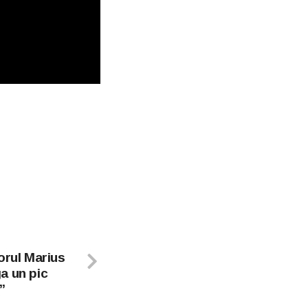
orul Marius
a un pic
”