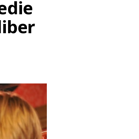
edie
liber