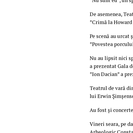
”Nu sunt eu”, un 
De asemenea, Teatr
”Crimă la Howard J
Pe scenă au urcat 
”Povestea porcului
Nu au lipsit nici 
a prezentat Gala d
”Ion Dacian” a pre
Teatrul de vară di
lui Erwin Șimșens
Au fost și concert
Vineri seara, pe d
Arheologic Constan