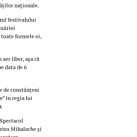
ăților naționale.
rul festivalului
imăriei
 toate formele ei,
aer liber, așa că
pe data de 6
te de constănțeni
” în regia lui
r.
 Spectacol
arius Mihalache și