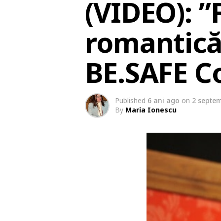
(VIDEO): ”
romantică 
BE.SAFE C
Published
6 ani ago
on
2 septem
By
Maria Ionescu