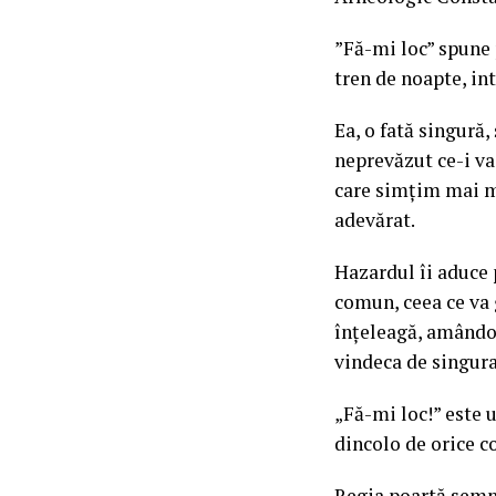
”Fă-mi loc” spune 
tren de noapte, i
Ea, o fată singură,
neprevăzut ce-i va
care simțim mai mu
adevărat.
Hazardul îi aduce
comun, ceea ce va 
înțeleagă, amândoi
vindeca de singura
„Fă-mi loc!” este 
dincolo de orice c
Regia poartă semnă