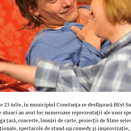
e 23 iulie, în municipiul Constanța se desfășoară BEst 
 atunci au avut loc numeroase reprezentații ale unor spe
ga țară, concerte, lansări de carte, proiecții de filme sele
aționale, spectacole de stand-up comedy și improvizație, 