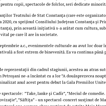
 pentru copii, spectacole de folclor, seri dedicate minorit
anților Teatrului de Stat Constanța (care este organizato
2020, cu sprijinul Consiliului Județean Constanța și Pr
anța), prin această inițiativă s-a arătat cum cultura, sub
vital pe care îl are în societate.
eptembrie a.c., evenimentele culturale au avut loc doar în 
stivală a fost extrem de binevenită. Ea va continua până 
e reprezentații din cadrul stagiunii, acestea au atras su
in Petroșani ne-a încântat cu a lor ”A douăsprezecea noapte
nalizat anul acest pentru debut la Gala Premiilor Unite
 spectacole: ”Take, Ianke și Cadîr”, ”Meciul de comedie.
ovizație”, ”Săftița” – un spectacol-concert susținut de M