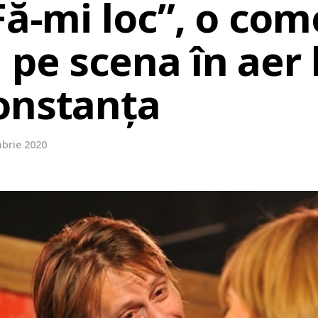
Fă-mi loc”, o com
pe scena în aer 
onstanța
brie 2020