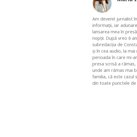
Am devenit jurnalist în
informaţii, iar adunar
lansarea mea în presă
nopţii. După vreo 6 an
subredacţia de Constan
şi în cea audio, la ma
perioada în care mi-am
presa scrisă a rămas,
unde am rămas mai bine
familia, că este cazul
din toate punctele de 