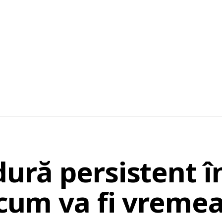
dură persistent î
 cum va fi vremea