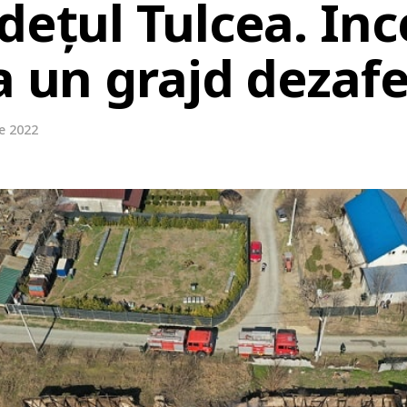
dețul Tulcea. In
a un grajd dezaf
e 2022