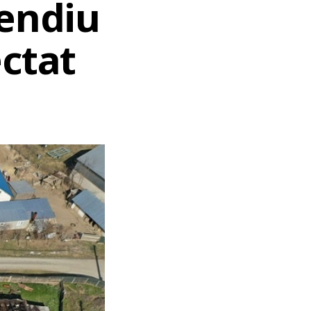
cendiu
ectat