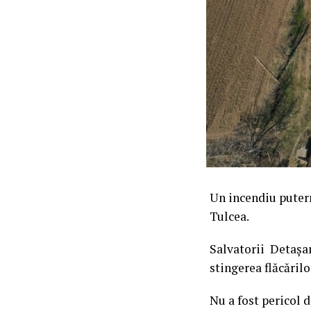
Un incendiu putern
Tulcea.
Salvatorii Detașam
stingerea flăcăril
Nu a fost pericol d