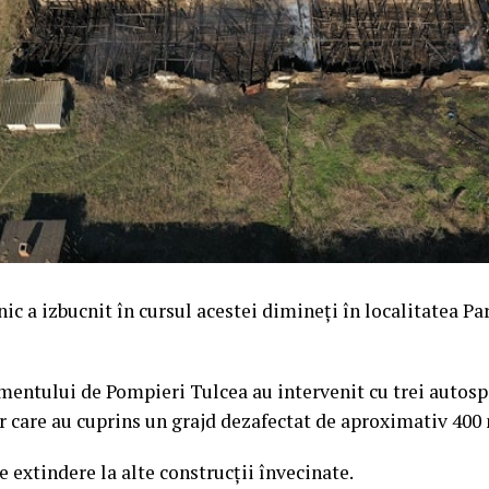
ic a izbucnit în cursul acestei dimineți în localitatea Pa
entului de Pompieri Tulcea au intervenit cu trei autosp
or care au cuprins un grajd dezafectat de aproximativ 400
e extindere la alte construcții învecinate.