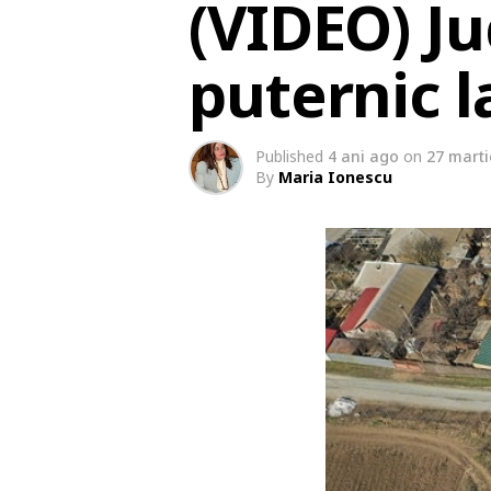
(VIDEO) Ju
puternic l
Published
4 ani ago
on
27 marti
By
Maria Ionescu