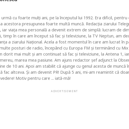
 urmă cu foarte mulţi ani, pe la începutul lui 1992. Era dificil, pentr
ea acestora presupunea foarte multă muncă. Redacţia ziarului Telegr
, iar viaţa mea personală a devenit extrem de simplă: lucram de dim
i, timp în care am început să fac şi televiziune, la TV Neptun, am dec
ţa a ziarului Naţional. Acela a fost momentul în care am lucrat în pa
i multe posturi de radio, începând cu Europa FM şi terminând cu Mix
 dorit mai mult şi am continuat să fac şi televiziune, la Antena 1, ia
 mereu, marea mea pasiune. Am ajuns redactor şef adjunct la Obse
 de 10 ani. Apoi am stabilit că ajunge cu genul acesta de muncă în c
 să fac altceva. Şi am devenit PR! După 5 ani, mi-am reamintit că do
vedere! Motiv pentru care ... iată-mă!
ADVERTISEMENT