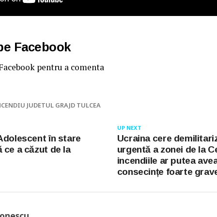
 pe Facebook
 Facebook pentru a comenta
NCENDIU JUDETUL GRAJD TULCEA
UP NEXT
Adolescent în stare
Ucraina cere demilitari
 ce a căzut de la
urgentă a zonei de la C
incendiile ar putea ave
consecințe foarte grav
Ionescu