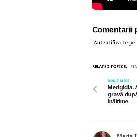
Comentarii
Autentifica-te pe
RELATED TOPICS:
I
DON'T MISS
Medgidia. 
gravă după
înălțime
Maria 