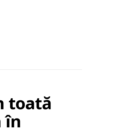
n toată
 în