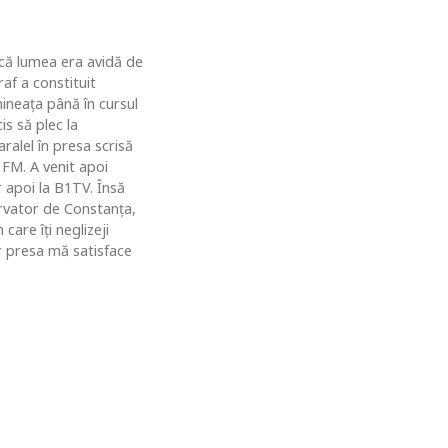
u că lumea era avidă de
af a constituit
ineaţa până în cursul
is să plec la
ralel în presa scrisă
 FM. A venit apoi
r apoi la B1TV. Însă
rvator de Constanţa,
are îţi neglizeji
ar presa mă satisface