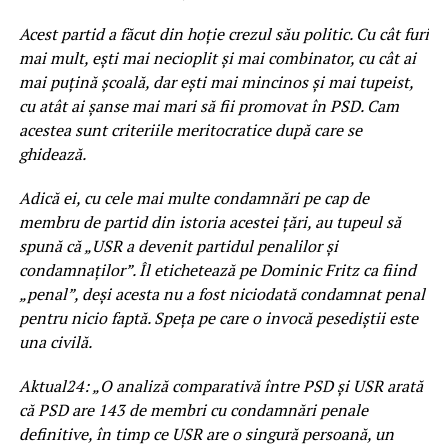
Acest partid a făcut din hoție crezul său politic. Cu cât furi
mai mult, ești mai necioplit și mai combinator, cu cât ai
mai puțină școală, dar ești mai mincinos și mai tupeist,
cu atât ai șanse mai mari să fii promovat în PSD. Cam
acestea sunt criteriile meritocratice după care se
ghidează.
Adică ei, cu cele mai multe condamnări pe cap de
membru de partid din istoria acestei țări, au tupeul să
spună că „USR a devenit partidul penalilor și
condamnaților”. Îl etichetează pe Dominic Fritz ca fiind
„penal”, deși acesta nu a fost niciodată condamnat penal
pentru nicio faptă. Speța pe care o invocă pesediștii este
una civilă.
Aktual24: „O analiză comparativă între PSD și USR arată
că PSD are 143 de membri cu condamnări penale
definitive, în timp ce USR are o singură persoană, un