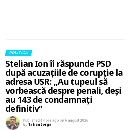
POLITICA
Stelian Ion îi răspunde PSD
după acuzațiile de corupție la
adresa USR: „Au tupeul să
vorbească despre penali, deși
au 143 de condamnați
definitiv“
Published
14 ore ago
on
6 august 2026
By
Tatian Iorga