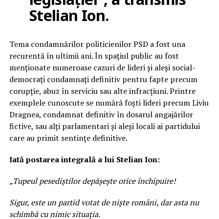
Stelian Ion.
Tema condamnărilor politicienilor PSD a fost una
recurentă în ultimii ani. În spațiul public au fost
menționate numeroase cazuri de lideri și aleși social-
democrați condamnați definitiv pentru fapte precum
corupție, abuz în serviciu sau alte infracțiuni. Printre
exemplele cunoscute se numără foști lideri precum Liviu
Dragnea, condamnat definitiv în dosarul angajărilor
fictive, sau alți parlamentari și aleși locali ai partidului
care au primit sentințe definitive.
Iată postarea integrală a lui Stelian Ion:
„Tupeul pesediștilor depășește orice închipuire!
Sigur, este un partid votat de niște români, dar asta nu
schimbă cu nimic situația.