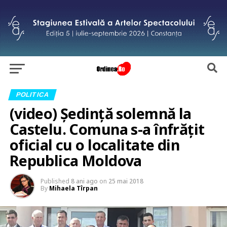
POLITICA
(video) Ședință solemnă la
Castelu. Comuna s-a înfrățit
oficial cu o localitate din
Republica Moldova
Published
8 ani ago
on
25 mai 2018
By
Mihaela Tîrpan