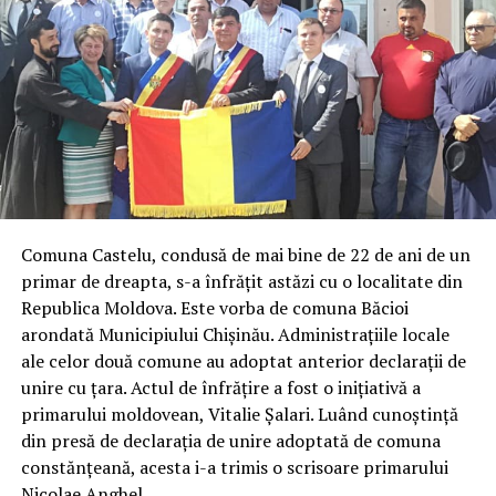
Comuna Castelu, condusă de mai bine de 22 de ani de un
primar de dreapta, s-a înfrățit astăzi cu o localitate din
Republica Moldova. Este vorba de comuna Băcioi
arondată Municipiului Chișinău. Administrațiile locale
ale celor două comune au adoptat anterior declarații de
unire cu țara. Actul de înfrățire a fost o inițiativă a
primarului moldovean, Vitalie Șalari. Luând cunoștință
din presă de declarația de unire adoptată de comuna
constănțeană, acesta i-a trimis o scrisoare primarului
Nicolae Anghel.