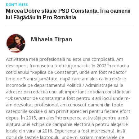
DON'T MISS
Mircea Dobre sfâșie PSD Constanța. Îi ia oamenii
lui Făgădău în Pro România
Mihaela Tîrpan
Activitatea mea profesională nu este una complicată. Am
descoperit frumusețea textului jurnalistic în 2002 în redacția
cotidianului “Replica de Constanța”, unde am fost redactor
timp de 5 ani și jumătate, după care am ales ca întrebările
incomode pe departamentul Politică / Administrație să le
adresez din redacția unui alt important cotidian constănțean.
“Observator de Constanța” a fost pentru 8 ani locul unde m-
am dezvoltat profesional, am cunoscut oameni din toate
categoriile sociale și am primit aprecieri pentru fiecare efort
depus. În 2015, am ales întreruperea activității pentru a mă
alătura unei echipe de campanie electorală pentru alegerile
locale din vara lui 2016. Experiența a fost interesantă, însă
dorul de tastele laptopului unde-mi scriam materialele de