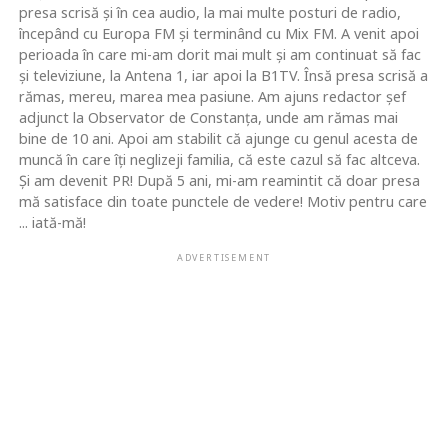
presa scrisă şi în cea audio, la mai multe posturi de radio,
începând cu Europa FM şi terminând cu Mix FM. A venit apoi
perioada în care mi-am dorit mai mult şi am continuat să fac
şi televiziune, la Antena 1, iar apoi la B1TV. Însă presa scrisă a
rămas, mereu, marea mea pasiune. Am ajuns redactor şef
adjunct la Observator de Constanţa, unde am rămas mai
bine de 10 ani. Apoi am stabilit că ajunge cu genul acesta de
muncă în care îţi neglizeji familia, că este cazul să fac altceva.
Şi am devenit PR! După 5 ani, mi-am reamintit că doar presa
mă satisface din toate punctele de vedere! Motiv pentru care
... iată-mă!
ADVERTISEMENT