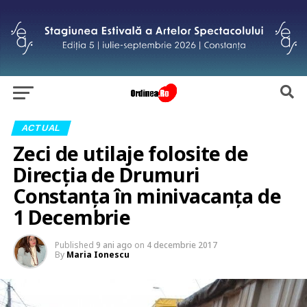
ACTUAL
Zeci de utilaje folosite de
Direcția de Drumuri
Constanța în minivacanța de
1 Decembrie
Published
9 ani ago
on
4 decembrie 2017
By
Maria Ionescu