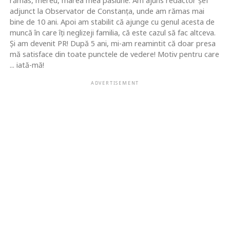
rămas, mereu, marea mea pasiune. Am ajuns redactor şef
adjunct la Observator de Constanţa, unde am rămas mai
bine de 10 ani. Apoi am stabilit că ajunge cu genul acesta de
muncă în care îţi neglizeji familia, că este cazul să fac altceva.
Şi am devenit PR! După 5 ani, mi-am reamintit că doar presa
mă satisface din toate punctele de vedere! Motiv pentru care
... iată-mă!
ADVERTISEMENT