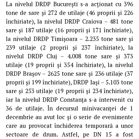
La nivelul DRDP Bucureşti s-a acţionat cu 396
tone de sare şi 272 de utilaje (46 proprii şi 226
închiriate), la nivelul DRDP Craiova – 481 tone
sare şi 187 utilaje (16 proprii şi 171 închiriate),
la nivelul DRDP Timişoara – 2.235 tone sare şi
239 utilaje (2 proprii şi 237 închiriate), la
nivelul DRDP Cluj – 4.008 tone sare şi 373
utilaje (19 proprii şi 354 închiriate), la nivelul
DRDP Braşov – 2625 tone sare şi 236 utilaje (37
proprii şi 199 închiriate), DRDP Iaşi – 5.103 tone
sare şi 253 utilaje (19 proprii şi 234 închiriate),
iar la nivelul DRDP Constanţa s-a intervenit cu
36 de utilaje. În decursul minivacanţei de 1
decembrie au avut loc şi o serie de evenimente
care au provocat închiderea temporară a unor
sectoare de drum. Astfel, pe DN 15 a fost