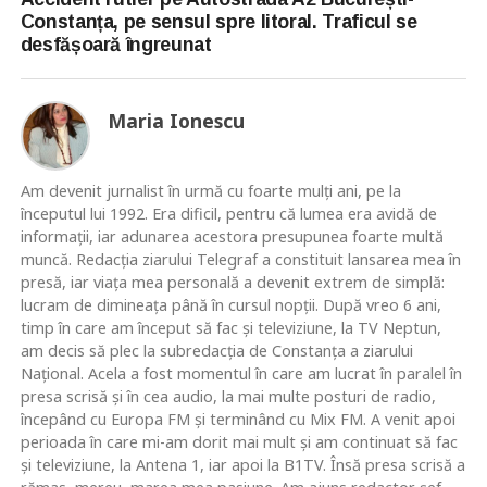
Constanța, pe sensul spre litoral. Traficul se
desfășoară îngreunat
Maria Ionescu
Am devenit jurnalist în urmă cu foarte mulţi ani, pe la
începutul lui 1992. Era dificil, pentru că lumea era avidă de
informaţii, iar adunarea acestora presupunea foarte multă
muncă. Redacţia ziarului Telegraf a constituit lansarea mea în
presă, iar viaţa mea personală a devenit extrem de simplă:
lucram de dimineaţa până în cursul nopţii. După vreo 6 ani,
timp în care am început să fac şi televiziune, la TV Neptun,
am decis să plec la subredacţia de Constanţa a ziarului
Naţional. Acela a fost momentul în care am lucrat în paralel în
presa scrisă şi în cea audio, la mai multe posturi de radio,
începând cu Europa FM şi terminând cu Mix FM. A venit apoi
perioada în care mi-am dorit mai mult şi am continuat să fac
şi televiziune, la Antena 1, iar apoi la B1TV. Însă presa scrisă a