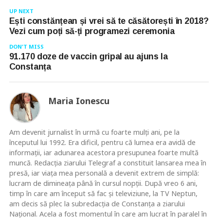
UP NEXT
Ești constănțean și vrei să te căsătorești în 2018?
Vezi cum poți să-ți programezi ceremonia
DON'T MISS
91.170 doze de vaccin gripal au ajuns la
Constanța
Maria Ionescu
Am devenit jurnalist în urmă cu foarte mulţi ani, pe la
începutul lui 1992. Era dificil, pentru că lumea era avidă de
informaţii, iar adunarea acestora presupunea foarte multă
muncă. Redacţia ziarului Telegraf a constituit lansarea mea în
presă, iar viaţa mea personală a devenit extrem de simplă:
lucram de dimineaţa până în cursul nopţii. După vreo 6 ani,
timp în care am început să fac şi televiziune, la TV Neptun,
am decis să plec la subredacţia de Constanţa a ziarului
Naţional. Acela a fost momentul în care am lucrat în paralel în