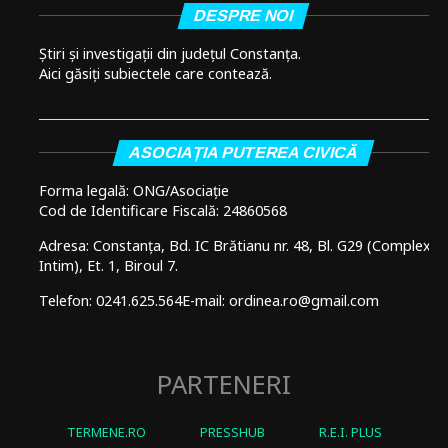
DESPRE NOI
Știri și investigații din județul Constanța.
Aici găsiți subiectele care contează.
ASOCIAȚIA PUTEREA CIVICĂ
Forma legală: ONG/Asociație
Cod de Identificare Fiscală: 24860568
Adresa: Constanța, Bd. IC Brătianu nr. 48, Bl. G29 (Complex
Intim), Et. 1, Biroul 7.
Telefon: 0241.625.564
E-mail: ordinea.ro@gmail.com
PARTENERI
TERMENE.RO
PRESSHUB
R.E.I. PLUS