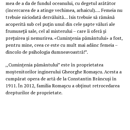
mea de a da de fundul oceanului, cu degetul arătător
(încercarea de a atinge vechimea, arhaicul)…. Femeia nu
trebuie niciodată dezvăluită… Isis trebuie să rămână
acoperită sub cel puţin unul din cele şapte văluri ale
frumuseţii sale, cel al misterului – care îi oferă şi
preţuirea şi nemurirea. «Cuminţenia pământului» a fost,
pentru mine, ceea ce este cu mult mai adânc femeia –
dincolo de psihologia dumneavoastră!”.
,,Cuminţenia pământului” este în proprietatea
moştenitorilor inginerului Gheorghe Romașcu. Acesta a
cumpărat opera de artă de la Constantin Brâncuşi în
1911. În 2012, familia Romaşcu a obţinut retrocedarea
drepturilor de proprietate.