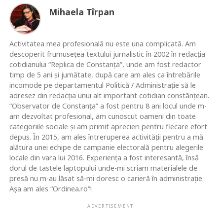
Mihaela Tîrpan
Activitatea mea profesională nu este una complicată. Am
descoperit frumusețea textului jurnalistic în 2002 în redacția
cotidianului “Replica de Constanța”, unde am fost redactor
timp de 5 ani și jumătate, după care am ales ca întrebările
incomode pe departamentul Politică / Administrație să le
adresez din redacția unui alt important cotidian constănțean.
“Observator de Constanța” a fost pentru 8 ani locul unde m-
am dezvoltat profesional, am cunoscut oameni din toate
categoriile sociale și am primit aprecieri pentru fiecare efort
depus. În 2015, am ales întreruperea activității pentru a mă
alătura unei echipe de campanie electorală pentru alegerile
locale din vara lui 2016. Experiența a fost interesantă, însă
dorul de tastele laptopului unde-mi scriam materialele de
presă nu m-au lăsat să-mi doresc o carieră în administrație.
Așa am ales “Ordinea.ro”!
ADVERTISEMENT