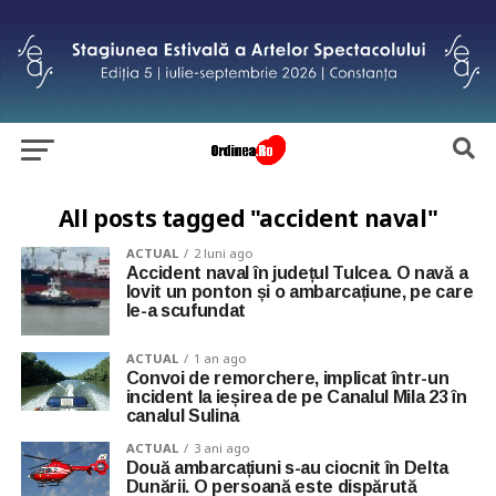
All posts tagged "accident naval"
ACTUAL
2 luni ago
Accident naval în județul Tulcea. O navă a
lovit un ponton și o ambarcațiune, pe care
le-a scufundat
ACTUAL
1 an ago
Convoi de remorchere, implicat într-un
incident la ieșirea de pe Canalul Mila 23 în
canalul Sulina
ACTUAL
3 ani ago
Două ambarcațiuni s-au ciocnit în Delta
Dunării. O persoană este dispărută