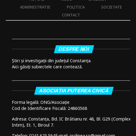
ADMINISTRATIE
POLITICA
SOCIETATE
CONTACT
DESPRE NOI
Știri și investigații din județul Constanța.
Aici găsiți subiectele care contează.
ASOCIAȚIA PUTEREA CIVICĂ
Forma legală: ONG/Asociație
Cod de Identificare Fiscală: 24860568
Adresa: Constanța, Bd. IC Brătianu nr. 48, Bl. G29 (Complex
Intim), Et. 1, Biroul 7.
Telefon: 0241.625.564
E-mail: ordinea.ro@gmail.com