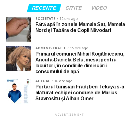
RECENTE
CITITE
VIDEO
SOCIETATE
12 ore ago
Fără apă în zonele Mamaia Sat, Mamaia
Nord și Tabăra de Copii Năvodari
ADMINISTRATIE
15 ore ago
Primarul comunei Mihail Kogălniceanu,
Ancuta-Daniela Belu, mesaj pentru
locuitori, în condițiile diminuării
consumului de apă
ACTUAL
16 ore ago
Portarul tunisian Fradj ben Tekaya s-a
alăturat echipei conduse de Marius
Stavrositu și Aihan Omer
ADVERTISEMENT