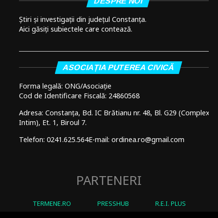
DESPRE NOI
Știri și investigații din județul Constanța.
Aici găsiți subiectele care contează.
ASOCIAȚIA PUTEREA CIVICĂ
Forma legală: ONG/Asociație
Cod de Identificare Fiscală: 24860568
Adresa: Constanța, Bd. IC Brătianu nr. 48, Bl. G29 (Complex
Intim), Et. 1, Biroul 7.
Telefon: 0241.625.564
E-mail: ordinea.ro@gmail.com
PARTENERI
TERMENE.RO
PRESSHUB
R.E.I. PLUS