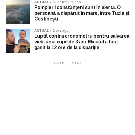
ACTUAL
52 de minute ago
Pompierii constănțeni sunt în alertă. O
persoană a dispărut în mare, între Tuzla și
Costinești
ACTUAL
2 ore ago
Luptă contra cronometru pentru salvarea
vieții unui copil de 3 ani. Micuțul a fost
găsit la 12 ore de la dispariție
ADVERTISEMENT