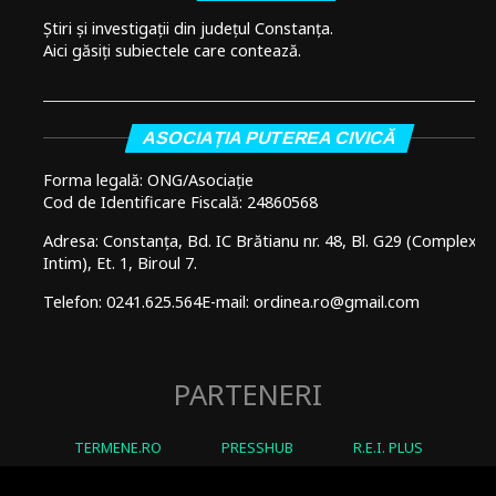
Știri și investigații din județul Constanța.
Aici găsiți subiectele care contează.
ASOCIAȚIA PUTEREA CIVICĂ
Forma legală: ONG/Asociație
Cod de Identificare Fiscală: 24860568
Adresa: Constanța, Bd. IC Brătianu nr. 48, Bl. G29 (Complex
Intim), Et. 1, Biroul 7.
Telefon: 0241.625.564
E-mail: ordinea.ro@gmail.com
PARTENERI
TERMENE.RO
PRESSHUB
R.E.I. PLUS