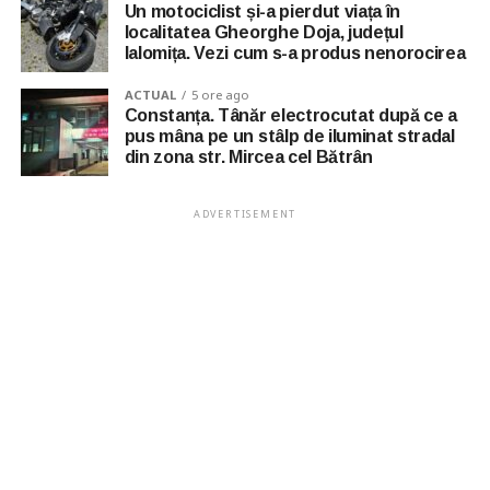
Un motociclist și-a pierdut viața în
localitatea Gheorghe Doja, județul
Ialomița. Vezi cum s-a produs nenorocirea
ACTUAL
5 ore ago
Constanța. Tânăr electrocutat după ce a
pus mâna pe un stâlp de iluminat stradal
din zona str. Mircea cel Bătrân
ADVERTISEMENT