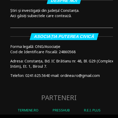
DESPRE NOI
Știri și investigații din județul Constanța.
Aici găsiți subiectele care contează.
ASOCIAȚIA PUTEREA CIVICĂ
Forma legală: ONG/Asociație
Cod de Identificare Fiscală: 24860568
Adresa: Constanța, Bd. IC Brătianu nr. 48, Bl. G29 (Complex
Intim), Et. 1, Biroul 7.
Telefon: 0241.625.564
E-mail: ordinea.ro@gmail.com
PARTENERI
TERMENE.RO
PRESSHUB
R.E.I. PLUS