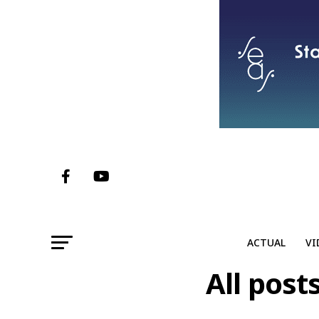
ACTUAL
VI
All post