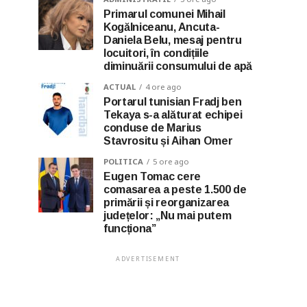
Primarul comunei Mihail
Kogălniceanu, Ancuta-
Daniela Belu, mesaj pentru
locuitori, în condițiile
diminuării consumului de apă
ACTUAL
4 ore ago
Portarul tunisian Fradj ben
Tekaya s-a alăturat echipei
conduse de Marius
Stavrositu și Aihan Omer
POLITICA
5 ore ago
Eugen Tomac cere
comasarea a peste 1.500 de
primării și reorganizarea
județelor: „Nu mai putem
funcționa”
ADVERTISEMENT