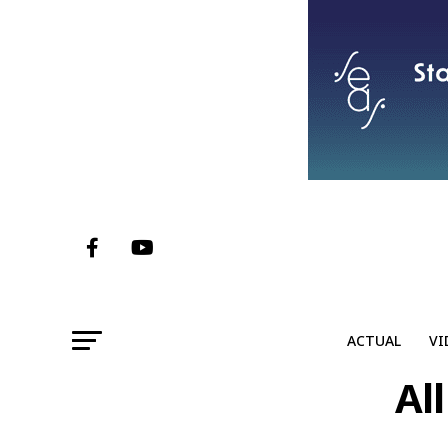
ACTUAL
VI
Al