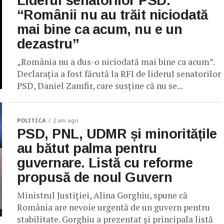
Liderul senatorilor PSD:
“Românii nu au trăit niciodată
mai bine ca acum, nu e un
dezastru”
„România nu a dus-o niciodată mai bine ca acum”.
Declarația a fost făcută la RFI de liderul senatorilor
PSD, Daniel Zamfir, care susține că nu se...
POLITICA
2 ani ago
PSD, PNL, UDMR și minoritățile
au bătut palma pentru
guvernare. Listă cu reforme
propusă de noul Guvern
Ministrul Justiției, Alina Gorghiu, spune că
România are nevoie urgentă de un guvern pentru
stabilitate. Gorghiu a prezentat și principala listă