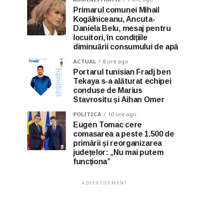
Primarul comunei Mihail
Kogălniceanu, Ancuta-
Daniela Belu, mesaj pentru
locuitori, în condițiile
diminuării consumului de apă
ACTUAL
8 ore ago
Portarul tunisian Fradj ben
Tekaya s-a alăturat echipei
conduse de Marius
Stavrositu și Aihan Omer
POLITICA
10 ore ago
Eugen Tomac cere
comasarea a peste 1.500 de
primării și reorganizarea
județelor: „Nu mai putem
funcționa”
ADVERTISEMENT