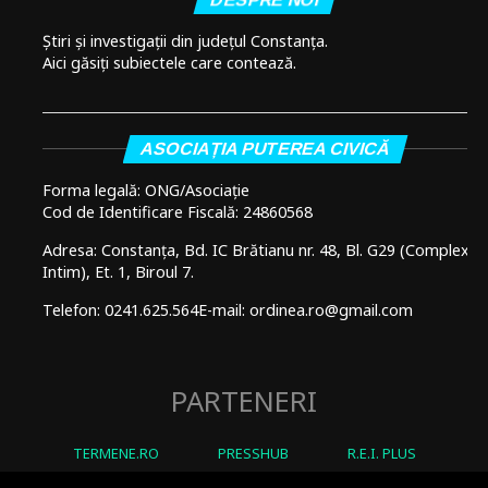
Știri și investigații din județul Constanța.
Aici găsiți subiectele care contează.
ASOCIAȚIA PUTEREA CIVICĂ
Forma legală: ONG/Asociație
Cod de Identificare Fiscală: 24860568
Adresa: Constanța, Bd. IC Brătianu nr. 48, Bl. G29 (Complex
Intim), Et. 1, Biroul 7.
Telefon: 0241.625.564
E-mail: ordinea.ro@gmail.com
PARTENERI
TERMENE.RO
PRESSHUB
R.E.I. PLUS