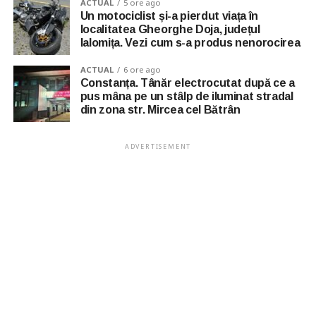
ACTUAL
5 ore ago
Un motociclist și-a pierdut viața în
localitatea Gheorghe Doja, județul
Ialomița. Vezi cum s-a produs nenorocirea
ACTUAL
6 ore ago
Constanța. Tânăr electrocutat după ce a
pus mâna pe un stâlp de iluminat stradal
din zona str. Mircea cel Bătrân
ADVERTISEMENT