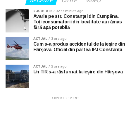
RECENTE
CITITE
VIDEO
SOCIETATE
32 de minute ago
Avarie pe str. Constanței din Cumpăna.
Toți consumatorii din localitate au rămas
fără apă potabilă
ACTUAL
3 ore ago
Cum s-a produs accidentul de la ieșire din
Hârșova. Oficial din partea IPJ Constanța
ACTUAL
5 ore ago
Un TIR s-a răsturnat la ieșire din Hârșova
ADVERTISEMENT