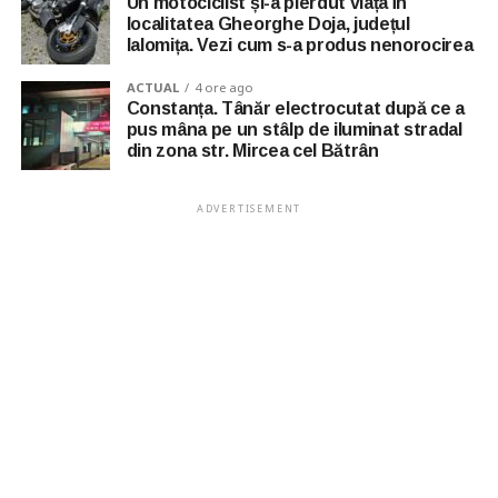
Un motociclist și-a pierdut viața în
localitatea Gheorghe Doja, județul
Ialomița. Vezi cum s-a produs nenorocirea
ACTUAL
4 ore ago
Constanța. Tânăr electrocutat după ce a
pus mâna pe un stâlp de iluminat stradal
din zona str. Mircea cel Bătrân
ADVERTISEMENT