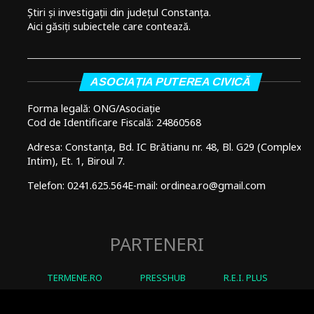
Știri și investigații din județul Constanța.
Aici găsiți subiectele care contează.
ASOCIAȚIA PUTEREA CIVICĂ
Forma legală: ONG/Asociație
Cod de Identificare Fiscală: 24860568
Adresa: Constanța, Bd. IC Brătianu nr. 48, Bl. G29 (Complex
Intim), Et. 1, Biroul 7.
Telefon: 0241.625.564
E-mail: ordinea.ro@gmail.com
PARTENERI
TERMENE.RO
PRESSHUB
R.E.I. PLUS