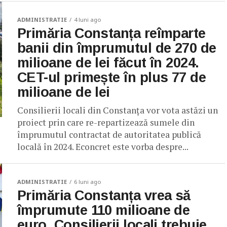
ADMINISTRATIE
4 luni ago
Primăria Constanța reîmparte
banii din împrumutul de 270 de
milioane de lei făcut în 2024.
CET-ul primește în plus 77 de
milioane de lei
Consilierii locali din Constanța vor vota astăzi un
proiect prin care re-repartizează sumele din
împrumutul contractat de autoritatea publică
locală în 2024. Econcret este vorba despre...
ADMINISTRATIE
6 luni ago
Primăria Constanța vrea să
împrumute 110 milioane de
euro. Consilierii locali trebuie