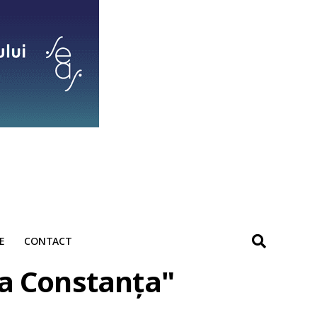
E
CONTACT
ia Constanța"