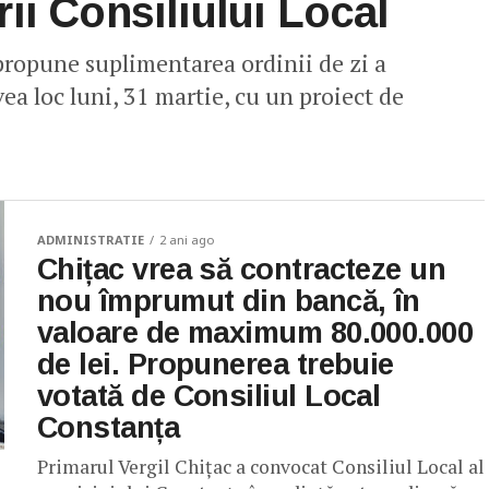
ii Consiliului Local
propune suplimentarea ordinii de zi a
vea loc luni, 31 martie, cu un proiect de
ADMINISTRATIE
2 ani ago
Chițac vrea să contracteze un
nou împrumut din bancă, în
valoare de maximum 80.000.000
de lei. Propunerea trebuie
votată de Consiliul Local
Constanța
Primarul Vergil Chițac a convocat Consiliul Local al