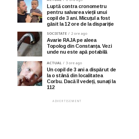
Luptă contra cronometru
pentru salvarea vieții unui
copil de 3 ani. Micuțul a fost
găsit la 12 ore de la dispariție
SOCIETATE
2 ore ago
Avarie RAJA pe aleea
Topolog din Constanța. Vezi
unde nu este apă potabilă
ACTUAL
3 ore ago
Un copil de 3 ani a dispărut de
la o stână din localitatea
Corbu. Dacă îl vedeți, sunați la
112
ADVERTISEMENT