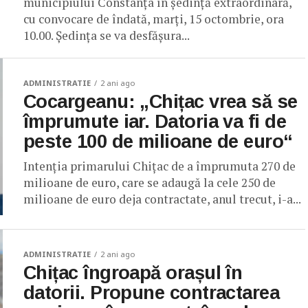
municipiului Constanța în ședință extraordinară,
cu convocare de îndată, marți, 15 octombrie, ora
10.00. Ședința se va desfășura...
ADMINISTRATIE
2 ani ago
Cocargeanu: „Chițac vrea să se
împrumute iar. Datoria va fi de
peste 100 de milioane de euro“
Intenția primarului Chițac de a împrumuta 270 de
milioane de euro, care se adaugă la cele 250 de
milioane de euro deja contractate, anul trecut, i-a...
ADMINISTRATIE
2 ani ago
Chițac îngroapă orașul în
datorii. Propune contractarea