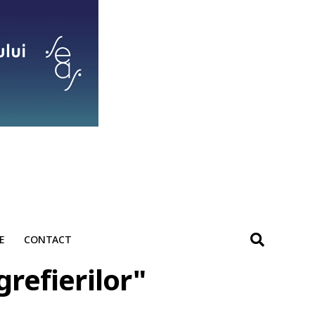
E
CONTACT
grefierilor"