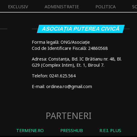
EXCLUSIV
ADMINISTRATIE
POLITICA
S
ASOCIAȚIA PUTEREA CIVICĂ
Forma legală: ONG/Asociație
Cod de Identificare Fiscală: 24860568
Adresa: Constanța, Bd. IC Brătianu nr. 48, Bl.
G29 (Complex Intim), Et. 1, Biroul 7.
Telefon: 0241.625.564
E-mail: ordinea.ro@gmail.com
PARTENERI
TERMENE.RO
PRESSHUB
R.E.I. PLUS