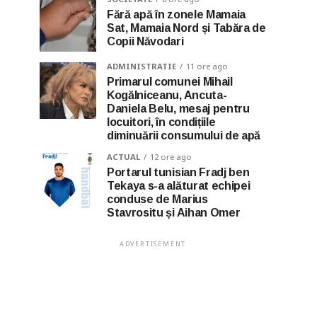
Fără apă în zonele Mamaia
Sat, Mamaia Nord și Tabăra de
Copii Năvodari
ADMINISTRATIE
11 ore ago
Primarul comunei Mihail
Kogălniceanu, Ancuta-
Daniela Belu, mesaj pentru
locuitori, în condițiile
diminuării consumului de apă
ACTUAL
12 ore ago
Portarul tunisian Fradj ben
Tekaya s-a alăturat echipei
conduse de Marius
Stavrositu și Aihan Omer
ADVERTISEMENT