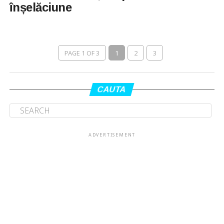
înșelăciune
PAGE 1 OF 3
1
2
3
CAUTA
ADVERTISEMENT