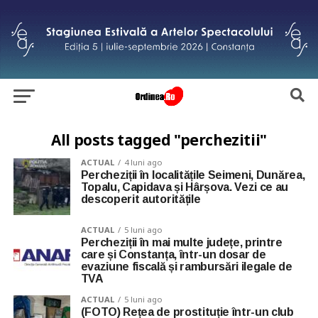
All posts tagged "perchezitii"
ACTUAL
4 luni ago
Percheziții în localitățile Seimeni, Dunărea,
Topalu, Capidava și Hârșova. Vezi ce au
descoperit autoritățile
ACTUAL
5 luni ago
Percheziții în mai multe județe, printre
care și Constanța, într-un dosar de
evaziune fiscală și rambursări ilegale de
TVA
ACTUAL
5 luni ago
(FOTO) Rețea de prostituție într-un club