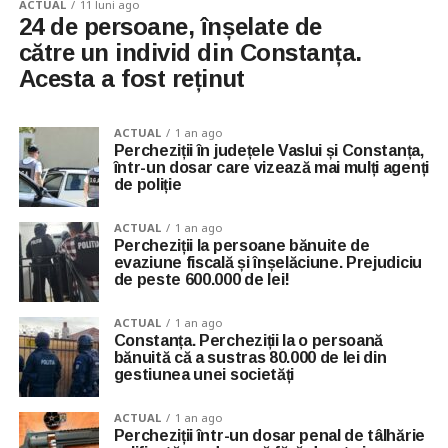
ACTUAL
11 luni ago
24 de persoane, înșelate de
către un individ din Constanța.
Acesta a fost reținut
ACTUAL
1 an ago
Percheziții în județele Vaslui și Constanța,
într-un dosar care vizează mai mulți agenți
de poliție
ACTUAL
1 an ago
Percheziții la persoane bănuite de
evaziune fiscală și înșelăciune. Prejudiciu
de peste 600.000 de lei!
ACTUAL
1 an ago
Constanța. Percheziții la o persoană
bănuită că a sustras 80.000 de lei din
gestiunea unei societăți
ACTUAL
1 an ago
Percheziții într-un dosar penal de tâlhărie