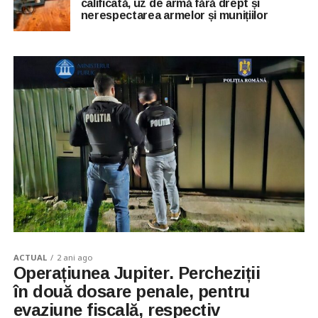
calificată, uz de armă fără drept și
nerespectarea armelor și munițiilor
ACTUAL
2 ani ago
Operațiunea Jupiter. Percheziții
în două dosare penale, pentru
evaziune fiscală, respectiv