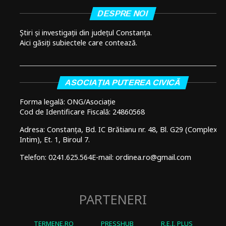
DESPRE NOI
Știri și investigații din județul Constanța.
Aici găsiți subiectele care contează.
ASOCIAȚIA PUTEREA CIVICĂ
Forma legală: ONG/Asociație
Cod de Identificare Fiscală: 24860568
Adresa: Constanța, Bd. IC Brătianu nr. 48, Bl. G29 (Complex
Intim), Et. 1, Biroul 7.
Telefon: 0241.625.564
E-mail: ordinea.ro@gmail.com
PARTENERI
TERMENE.RO
PRESSHUB
R.E.I. PLUS