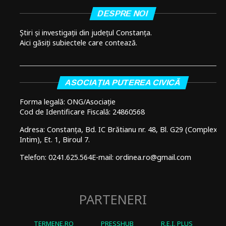
DESPRE NOI
Știri și investigații din județul Constanța.
Aici găsiți subiectele care contează.
ASOCIAȚIA PUTEREA CIVICĂ
Forma legală: ONG/Asociație
Cod de Identificare Fiscală: 24860568
Adresa: Constanța, Bd. IC Brătianu nr. 48, Bl. G29 (Complex
Intim), Et. 1, Biroul 7.
Telefon: 0241.625.564
E-mail: ordinea.ro@gmail.com
PARTENERI
TERMENE.RO
PRESSHUB
R.E.I. PLUS